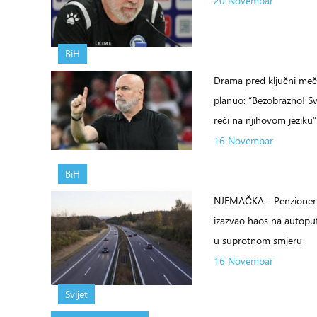
20 Novembar
BiH
Drama pred ključni meč
planuo: “Bezobrazno! S
reći na njihovom jeziku”
16 Novembar
BiH
NJEMAČKA - Penzioner 
izazvao haos na autoput
u suprotnom smjeru
16 Novembar
Svijet