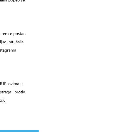
ebrenice postao
 ljudi mu šalje
nstagrama
 MUP-ovima u
straga i protiv
ždu