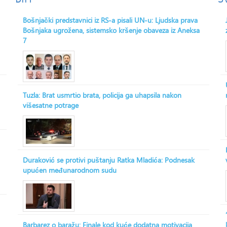
Bošnjački predstavnici iz RS-a pisali UN-u: Ljudska prava
Bošnjaka ugrožena, sistemsko kršenje obaveza iz Aneksa
7
Tuzla: Brat usmrtio brata, policija ga uhapsila nakon
višesatne potrage
Duraković se protivi puštanju Ratka Mladića: Podnesak
upućen međunarodnom sudu
Barbarez o baražu: Finale kod kuće dodatna motivacija