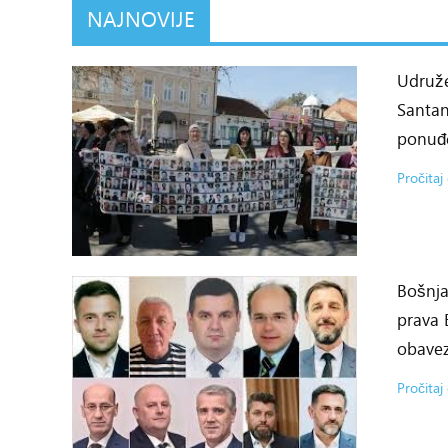
NAJNOVIJE
Udruže
Santan
ponuđ
Pročitaj 
Bošnja
prava 
obavez
Pročitaj 