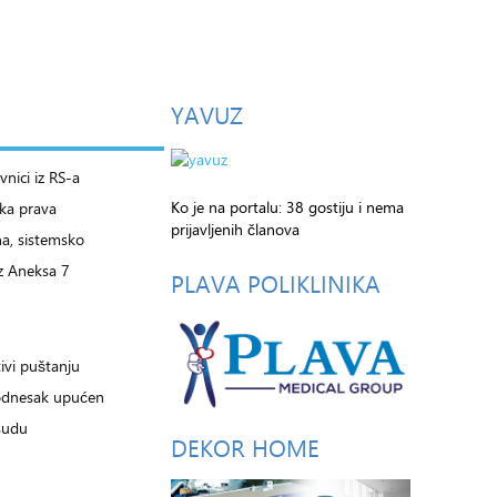
YAVUZ
nici iz RS-a
Ko je na portalu: 38 gostiju i nema
ska prava
prijavljenih članova
a, sistemsko
z Aneksa 7
PLAVA
POLIKLINIKA
ivi puštanju
odnesak upućen
sudu
DEKOR
HOME