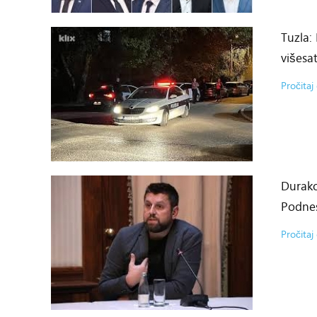
Tuzla:
višesa
Pročitaj 
Durako
Podne
Pročitaj 