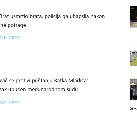
 Brat usmrtio brata, policija ga uhapsila nakon
tne potrage
cijeli članak
vić se protivi puštanju Ratka Mladića:
sak upućen međunarodnom sudu
cijeli članak
06 M