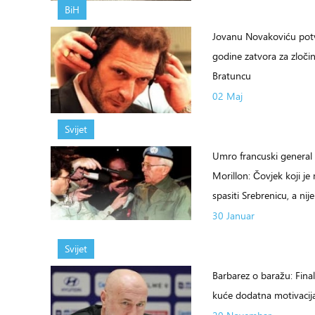
BiH
Jovanu Novakoviću potv
godine zatvora za zloči
Bratuncu
02 Maj
Svijet
Umro francuski general 
Morillon: Čovjek koji j
spasiti Srebrenicu, a nije
30 Januar
Svijet
Barbarez o baražu: Fina
kuće dodatna motivacij