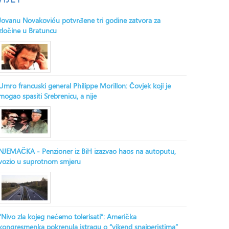
Jovanu Novakoviću potvrđene tri godine zatvora za
zločine u Bratuncu
Umro francuski general Philippe Morillon: Čovjek koji je
mogao spasiti Srebrenicu, a nije
NJEMAČKA - Penzioner iz BiH izazvao haos na autoputu,
vozio u suprotnom smjeru
“Nivo zla kojeg nećemo tolerisati”: Američka
kongresmenka pokrenula istragu o “vikend snajperistima”