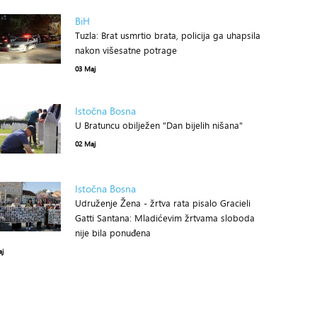
BiH
Tuzla: Brat usmrtio brata, policija ga uhapsila
nakon višesatne potrage
03 Maj
Istočna Bosna
U Bratuncu obilježen "Dan bijelih nišana"
02 Maj
Istočna Bosna
Udruženje Žena - žrtva rata pisalo Gracieli
Gatti Santana: Mladićevim žrtvama sloboda
nije bila ponuđena
aj