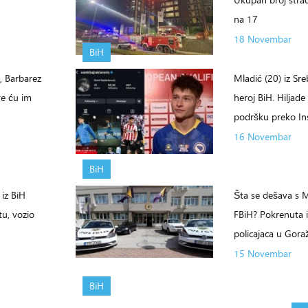
na 17
18 Novembar
BiH
, Barbarez
Mladić (20) iz Sr
ve ću im
heroj BiH. Hiljade
podršku preko I
16 Novembar
BiH
iz BiH
Šta se dešava s
u, vozio
FBiH? Pokrenuta i
policajaca u Gora
15 Novembar
BiH