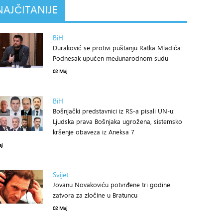
NAJČITANIJE
BiH
Duraković se protivi puštanju Ratka Mladića:
Podnesak upućen međunarodnom sudu
02 Maj
BiH
Bošnjački predstavnici iz RS-a pisali UN-u:
Ljudska prava Bošnjaka ugrožena, sistemsko
kršenje obaveza iz Aneksa 7
aj
Svijet
Jovanu Novakoviću potvrđene tri godine
zatvora za zločine u Bratuncu
02 Maj