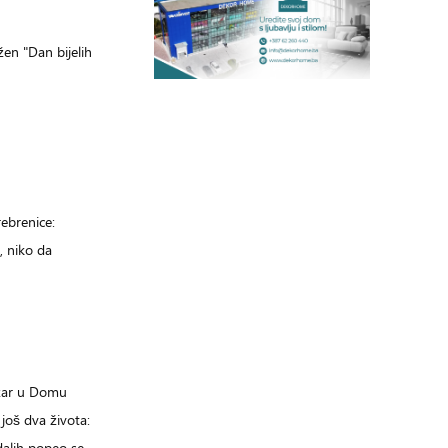
žen "Dan bijelih
ebrenice:
, niko da
žar u Domu
još dva života:
dalih popeo se