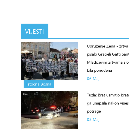
VIJESTI
Udruženje Žena - žrtva 
pisalo Gracieli Gatti San
Mladićevim žrtvama slo
bila ponuđena
06 Maj
Istočna Bosna
Tuzla: Brat usmrtio brata
ga uhapsila nakon više
potrage
03 Maj