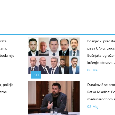
rata
Bošnjački predstav
tana:
pisali UN-u: Ljud
boda nije
Bošnjaka ugrožen
kršenje obaveza i
06 Maj
BiH
, policija
Duraković se prot
satne
Ratka Mladića: P
međunarodnom 
02 Maj