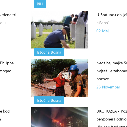
BiH
rđene tri
U Bratuncu obilje
ne u
nišana"
02 Maj
Istočna Bosna
Philippe
Nedžiba, majka Sr
e mogao
Najteži je zaborav
pozove
23 Novembar
Istočna Bosna
le kod
UKC TUZLA - Po
a
penzionera odnio 
Ukupan broj stra