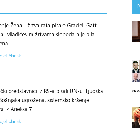
nje Žena - žrtva rata pisalo Gracieli Gatti
a: Mladićevim žrtvama sloboda nije bila
ena
cijeli članak
čki predstavnici iz RS-a pisali UN-u: Ljudska
06 M
Bošnjaka ugrožena, sistemsko kršenje
a iz Aneksa 7
cijeli članak