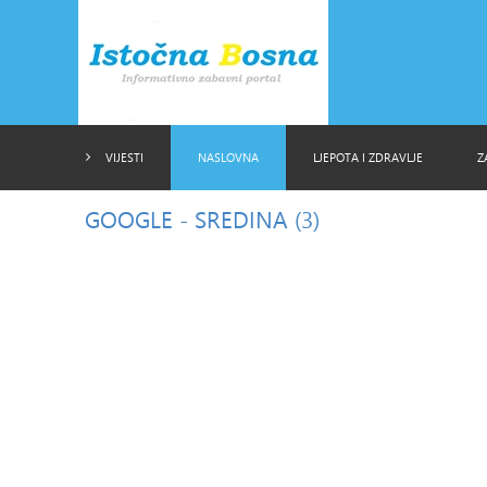
VIJESTI
NASLOVNA
LJEPOTA I ZDRAVLJE
Z
GOOGLE
- SREDINA (3)