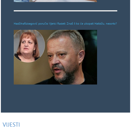
Hadžihafizbegović poručio Vjerici Radeti: Znaš li ko će ukopati Hatidžu, nesorto?
VIJESTI