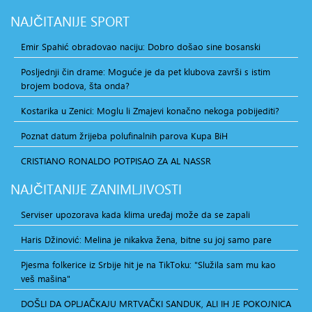
NAJČITANIJE
SPORT
Emir Spahić obradovao naciju: Dobro došao sine bosanski
Posljednji čin drame: Moguće je da pet klubova završi s istim
brojem bodova, šta onda?
Kostarika u Zenici: Moglu li Zmajevi konačno nekoga pobijediti?
Poznat datum žrijeba polufinalnih parova Kupa BiH
CRISTIANO RONALDO POTPISAO ZA AL NASSR
NAJČITANIJE
ZANIMLJIVOSTI
Serviser upozorava kada klima uređaj može da se zapali
Haris Džinović: Melina je nikakva žena, bitne su joj samo pare
Pjesma folkerice iz Srbije hit je na TikToku: "Služila sam mu kao
veš mašina"
DOŠLI DA OPLJAČKAJU MRTVAČKI SANDUK, ALI IH JE POKOJNICA