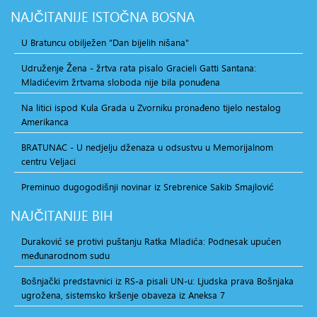
NAJČITANIJE
ISTOČNA BOSNA
U Bratuncu obilježen "Dan bijelih nišana"
Udruženje Žena - žrtva rata pisalo Gracieli Gatti Santana:
Mladićevim žrtvama sloboda nije bila ponuđena
Na litici ispod Kula Grada u Zvorniku pronađeno tijelo nestalog
Amerikanca
BRATUNAC - U nedjelju dženaza u odsustvu u Memorijalnom
centru Veljaci
Preminuo dugogodišnji novinar iz Srebrenice Sakib Smajlović
NAJČITANIJE
BIH
Duraković se protivi puštanju Ratka Mladića: Podnesak upućen
međunarodnom sudu
Bošnjački predstavnici iz RS-a pisali UN-u: Ljudska prava Bošnjaka
ugrožena, sistemsko kršenje obaveza iz Aneksa 7