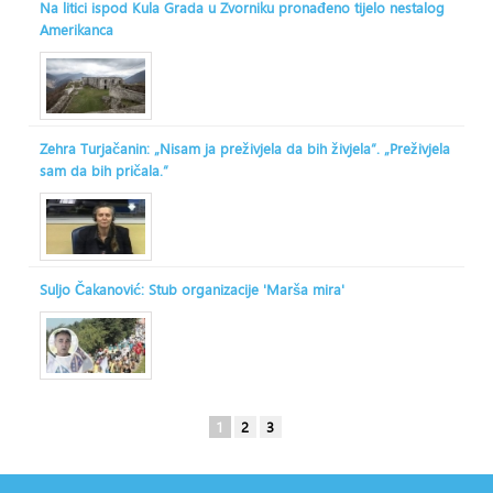
Na litici ispod Kula Grada u Zvorniku pronađeno tijelo nestalog
Amerikanca
Zehra Turjačanin: „Nisam ja preživjela da bih živjela“. „Preživjela
sam da bih pričala.“
Suljo Čakanović: Stub organizacije 'Marša mira'
1
2
3