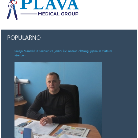
POPULARNO
Smajo Mandžić iz Srebrenice, jedini živi nosilac Zlatnog ljiljana sa zlatnim
vijencem