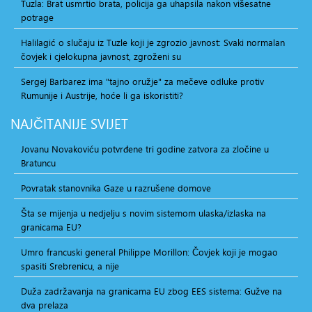
Tuzla: Brat usmrtio brata, policija ga uhapsila nakon višesatne
potrage
Halilagić o slučaju iz Tuzle koji je zgrozio javnost: Svaki normalan
čovjek i cjelokupna javnost, zgroženi su
Sergej Barbarez ima "tajno oružje" za mečeve odluke protiv
Rumunije i Austrije, hoće li ga iskoristiti?
NAJČITANIJE
SVIJET
Jovanu Novakoviću potvrđene tri godine zatvora za zločine u
Bratuncu
Povratak stanovnika Gaze u razrušene domove
Šta se mijenja u nedjelju s novim sistemom ulaska/izlaska na
granicama EU?
Umro francuski general Philippe Morillon: Čovjek koji je mogao
spasiti Srebrenicu, a nije
Duža zadržavanja na granicama EU zbog EES sistema: Gužve na
dva prelaza