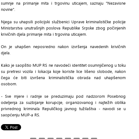
sumnje na primanje mita i trgovinu uticajem, saznaju "Nezavisne
novine".
Njega su uhapsili policijski službenici Uprave kriminalističke policije
Ministarstva unutrašnjih poslova Republike Srpske zbog počinjenih
krivičnih djela primanje mita i trgovina uticajem.
On je uhapšen neposredno nakon izvršenja navedenih krivičnih
djela.
Kako je saopštio MUP RS ne navodeći identitet osumnjičenog u toku
su pretresi vozila i lokacija koje koriste lice lišeno slobode, nakon
čega će biti izvršena kriminalistička obrada nad uhapšenom
osobom.
- Sve mjere i radnje se preduzimaju pod nadzorom Posebnog
odeljenja za suzbijanje korupcije, organizovanog i najtežih oblika
privrednog kriminala Repuličkog javnog tužilaštva - navodi se u
saopćenju MUP-a RS.