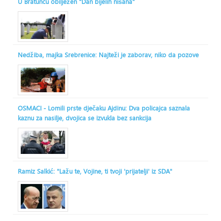
U Bratuncu obilježen "Dan bijelih nišana"
Nedžiba, majka Srebrenice: Najteži je zaborav, niko da pozove
OSMACI - Lomili prste dječaku Ajdinu: Dva policajca saznala
kaznu za nasilje, dvojica se izvukla bez sankcija
Ramiz Salkić: "Lažu te, Vojine, ti tvoji 'prijatelji' iz SDA"