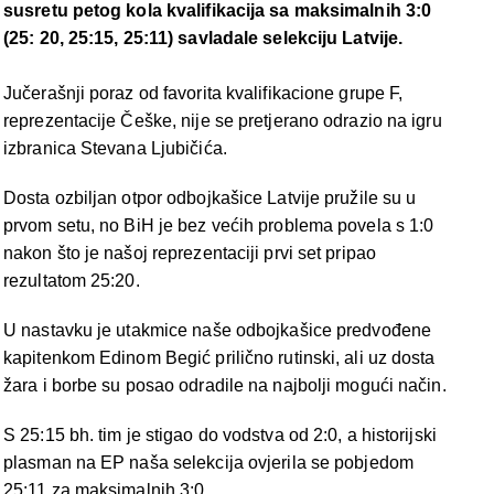
susretu petog kola kvalifikacija sa maksimalnih 3:0
(25: 20, 25:15, 25:11) savladale selekciju Latvije.
Jučerašnji poraz od favorita kvalifikacione grupe F,
reprezentacije Češke, nije se pretjerano odrazio na igru
izbranica Stevana Ljubičića.
Dosta ozbiljan otpor odbojkašice Latvije pružile su u
prvom setu, no BiH je bez većih problema povela s 1:0
nakon što je našoj reprezentaciji prvi set pripao
rezultatom 25:20.
U nastavku je utakmice naše odbojkašice predvođene
kapitenkom Edinom Begić prilično rutinski, ali uz dosta
žara i borbe su posao odradile na najbolji mogući način.
S 25:15 bh. tim je stigao do vodstva od 2:0, a historijski
plasman na EP naša selekcija ovjerila se pobjedom
25:11 za maksimalnih 3:0.