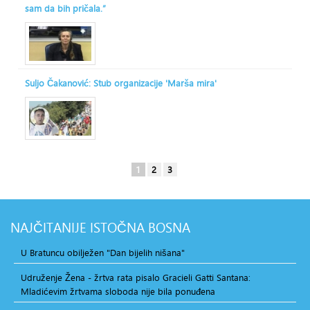
sam da bih pričala.“
Suljo Čakanović: Stub organizacije 'Marša mira'
1
2
3
NAJČITANIJE
ISTOČNA BOSNA
U Bratuncu obilježen "Dan bijelih nišana"
Udruženje Žena - žrtva rata pisalo Gracieli Gatti Santana:
Mladićevim žrtvama sloboda nije bila ponuđena