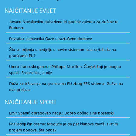
NAJČITANIJE
SVIJET
Jovanu Novakoviću potvrđene tri godine zatvora za zločine u
Bratuncu
Povratak stanovnika Gaze u razrušene domove
Šta se mijenja u nedjelju s novim sistemom ulaska/izlaska na
granicama EU?
Umro francuski general Philippe Morillon: Čovjek koji je mogao
spasiti Srebrenicu, a nije
Duža zadržavanja na granicama EU zbog EES sistema: Gužve na
dva prelaza
NAJČITANIJE
SPORT
Emir Spahić obradovao naciju: Dobro došao sine bosanski
Posljednji čin drame: Moguće je da pet klubova završi s istim
brojem bodova, šta onda?