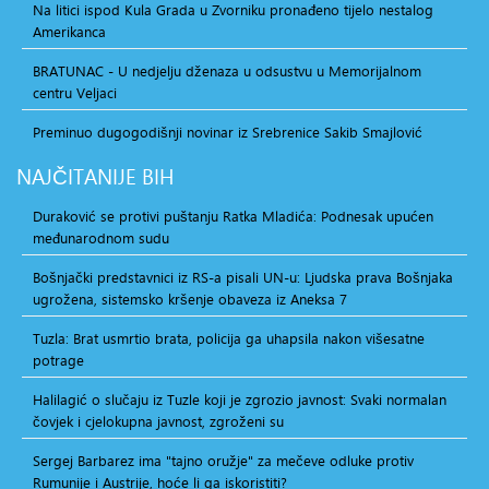
Na litici ispod Kula Grada u Zvorniku pronađeno tijelo nestalog
Amerikanca
BRATUNAC - U nedjelju dženaza u odsustvu u Memorijalnom
centru Veljaci
Preminuo dugogodišnji novinar iz Srebrenice Sakib Smajlović
NAJČITANIJE
BIH
Duraković se protivi puštanju Ratka Mladića: Podnesak upućen
međunarodnom sudu
Bošnjački predstavnici iz RS-a pisali UN-u: Ljudska prava Bošnjaka
ugrožena, sistemsko kršenje obaveza iz Aneksa 7
Tuzla: Brat usmrtio brata, policija ga uhapsila nakon višesatne
potrage
Halilagić o slučaju iz Tuzle koji je zgrozio javnost: Svaki normalan
čovjek i cjelokupna javnost, zgroženi su
Sergej Barbarez ima "tajno oružje" za mečeve odluke protiv
Rumunije i Austrije, hoće li ga iskoristiti?