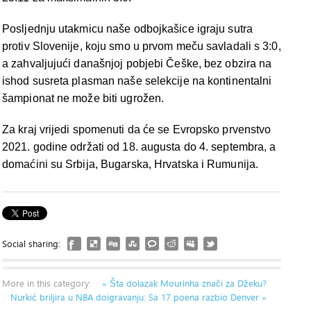
Posljednju utakmicu naše odbojkašice igraju sutra
protiv Slovenije, koju smo u prvom meču savladali s 3:0,
a zahvaljujući današnjoj pobjebi Češke, bez obzira na
ishod susreta plasman naše selekcije na kontinentalni
šampionat ne može biti ugrožen.
Za kraj vrijedi spomenuti da će se Evropsko prvenstvo
2021. godine održati od 18. augusta do 4. septembra, a
domaćini su Srbija, Bugarska, Hrvatska i Rumunija.
Social sharing:
More in this category:
« Šta dolazak Mourinha znači za Džeku?
Nurkić briljira u NBA doigravanju: Sa 17 poena razbio Denver »