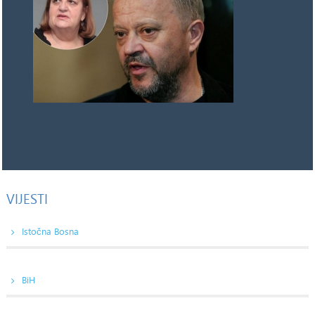
VIJESTI
Istočna Bosna
BiH