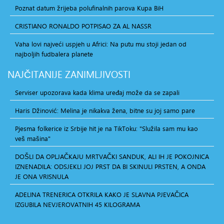
Poznat datum žrijeba polufinalnih parova Kupa BiH
CRISTIANO RONALDO POTPISAO ZA AL NASSR
Vaha lovi najveći uspjeh u Africi: Na putu mu stoji jedan od
najboljih fudbalera planete
NAJČITANIJE
ZANIMLJIVOSTI
Serviser upozorava kada klima uređaj može da se zapali
Haris Džinović: Melina je nikakva žena, bitne su joj samo pare
Pjesma folkerice iz Srbije hit je na TikToku: "Služila sam mu kao
veš mašina"
DOŠLI DA OPLJAČKAJU MRTVAČKI SANDUK, ALI IH JE POKOJNICA
IZNENADILA: ODSJEKLI JOJ PRST DA BI SKINULI PRSTEN, A ONDA
JE ONA VRISNULA
ADELINA TRENERICA OTKRILA KAKO JE SLAVNA PJEVAČICA
IZGUBILA NEVJEROVATNIH 45 KILOGRAMA