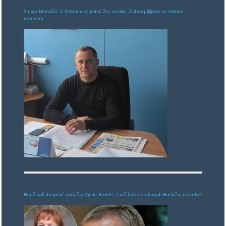
Smajo Mandžić iz Srebrenice, jedini živi nosilac Zlatnog ljiljana sa zlatnim
vijencem
Hadžihafizbegović poručio Vjerici Radeti: Znaš li ko će ukopati Hatidžu, nesorto?