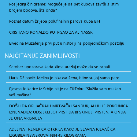
Posljednji čin drame: Moguće je da pet klubova završi s istim
brojem bodova, šta onda?
Poznat datum žrijeba polufinalnih parova Kupa BiH
CRISTIANO RONALDO POTPISAO ZA AL NASSR
Elvedina Muzaferija prvi put u historiji na pobjedničkom postolju
NAJČITANIJE
ZANIMLJIVOSTI
Serviser upozorava kada klima uređaj može da se zapali
Haris Džinović: Melina je nikakva žena, bitne su joj samo pare
Pjesma folkerice iz Srbije hit je na TikToku: "Služila sam mu kao
veš mašina"
DOŠLI DA OPLJAČKAJU MRTVAČKI SANDUK, ALI IH JE POKOJNICA
IZNENADILA: ODSJEKLI JOJ PRST DA BI SKINULI PRSTEN, A ONDA
JE ONA VRISNULA
ADELINA TRENERICA OTKRILA KAKO JE SLAVNA PJEVAČICA
IZGUBILA NEVJEROVATNIH 45 KILOGRAMA