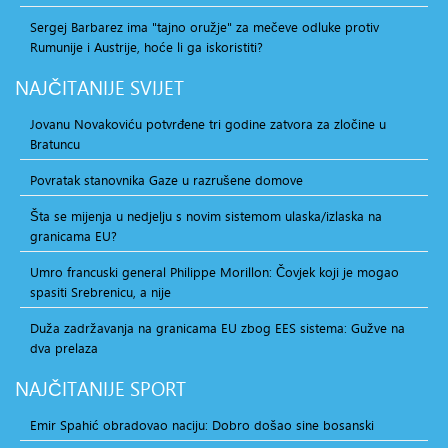
Sergej Barbarez ima "tajno oružje" za mečeve odluke protiv
Rumunije i Austrije, hoće li ga iskoristiti?
NAJČITANIJE
SVIJET
Jovanu Novakoviću potvrđene tri godine zatvora za zločine u
Bratuncu
Povratak stanovnika Gaze u razrušene domove
Šta se mijenja u nedjelju s novim sistemom ulaska/izlaska na
granicama EU?
Umro francuski general Philippe Morillon: Čovjek koji je mogao
spasiti Srebrenicu, a nije
Duža zadržavanja na granicama EU zbog EES sistema: Gužve na
dva prelaza
NAJČITANIJE
SPORT
Emir Spahić obradovao naciju: Dobro došao sine bosanski