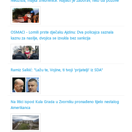
Nedžiba, majka Srebrenice: Najteži je zaborav, niko da pozove
OSMACI - Lomili prste dječaku Ajdinu: Dva policajca saznala
kaznu za nasilje, dvojica se izvukla bez sankcija
Ramiz Salkić: "Lažu te, Vojine, ti tvoji 'prijatelji' iz SDA"
Na litici ispod Kula Grada u Zvorniku pronađeno tijelo nestalog
Amerikanca