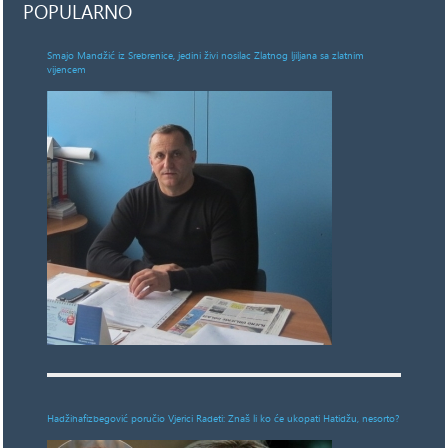
POPULARNO
Smajo Mandžić iz Srebrenice, jedini živi nosilac Zlatnog ljiljana sa zlatnim
vijencem
Hadžihafizbegović poručio Vjerici Radeti: Znaš li ko će ukopati Hatidžu, nesorto?