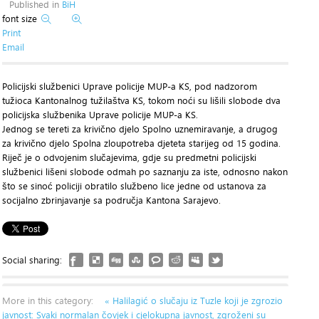
Published in
BiH
font size
Print
Email
Policijski službenici Uprave policije MUP-a KS, pod nadzorom
tužioca Kantonalnog tužilaštva KS, tokom noći su lišili slobode dva
policijska službenika Uprave policije MUP-a KS.
Jednog se tereti za krivično djelo Spolno uznemiravanje, a drugog
za krivično djelo Spolna zloupotreba djeteta starijeg od 15 godina.
Riječ je o odvojenim slučajevima, gdje su predmetni policijski
službenici lišeni slobode odmah po saznanju za iste, odnosno nakon
što se sinoć policiji obratilo službeno lice jedne od ustanova za
socijalno zbrinjavanje sa područja Kantona Sarajevo.
Social sharing:
More in this category:
« Halilagić o slučaju iz Tuzle koji je zgrozio
javnost: Svaki normalan čovjek i cjelokupna javnost, zgroženi su