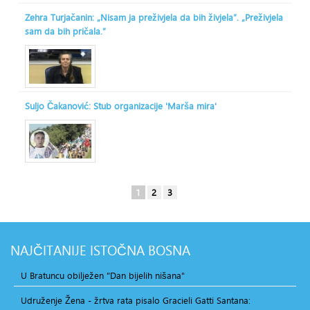
Zehra Turjačanin: „Nisam ja preživjela da bih živjela“. „Preživjela
sam da bih pričala.“
Suljo Čakanović: Stub organizacije 'Marša mira'
1
2
3
NAJČITANIJE
ISTOČNA BOSNA
U Bratuncu obilježen "Dan bijelih nišana"
Udruženje Žena - žrtva rata pisalo Gracieli Gatti Santana: