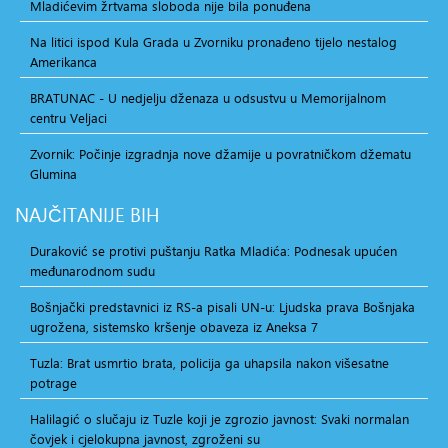
Mladićevim žrtvama sloboda nije bila ponuđena
Na litici ispod Kula Grada u Zvorniku pronađeno tijelo nestalog
Amerikanca
BRATUNAC - U nedjelju dženaza u odsustvu u Memorijalnom
centru Veljaci
Zvornik: Počinje izgradnja nove džamije u povratničkom džematu
Glumina
NAJČITANIJE
BIH
Duraković se protivi puštanju Ratka Mladića: Podnesak upućen
međunarodnom sudu
Bošnjački predstavnici iz RS-a pisali UN-u: Ljudska prava Bošnjaka
ugrožena, sistemsko kršenje obaveza iz Aneksa 7
Tuzla: Brat usmrtio brata, policija ga uhapsila nakon višesatne
potrage
Halilagić o slučaju iz Tuzle koji je zgrozio javnost: Svaki normalan
čovjek i cjelokupna javnost, zgroženi su