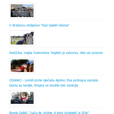
U Bratuncu obilježen "Dan bijelih nišana"
Nedžiba, majka Srebrenice: Najteži je zaborav, niko da pozove
OSMACI - Lomili prste dječaku Ajdinu: Dva policajca saznala
kaznu za nasilje, dvojica se izvukla bez sankcija
Ramiz Salkić: "Lažu te, Vojine, ti tvoji 'prijatelji' iz SDA"