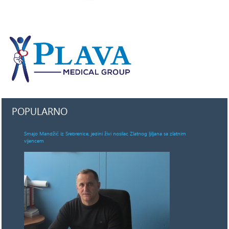
POPULARNO
Smajo Mandžić iz Srebrenice, jedini živi nosilac Zlatnog ljiljana sa zlatnim
vijencem