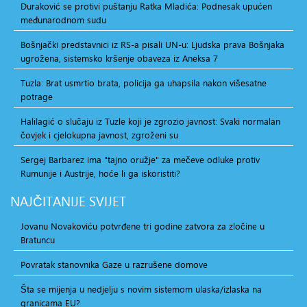
Duraković se protivi puštanju Ratka Mladića: Podnesak upućen
međunarodnom sudu
Bošnjački predstavnici iz RS-a pisali UN-u: Ljudska prava Bošnjaka
ugrožena, sistemsko kršenje obaveza iz Aneksa 7
Tuzla: Brat usmrtio brata, policija ga uhapsila nakon višesatne
potrage
Halilagić o slučaju iz Tuzle koji je zgrozio javnost: Svaki normalan
čovjek i cjelokupna javnost, zgroženi su
Sergej Barbarez ima "tajno oružje" za mečeve odluke protiv
Rumunije i Austrije, hoće li ga iskoristiti?
NAJČITANIJE
SVIJET
Jovanu Novakoviću potvrđene tri godine zatvora za zločine u
Bratuncu
Povratak stanovnika Gaze u razrušene domove
Šta se mijenja u nedjelju s novim sistemom ulaska/izlaska na
granicama EU?