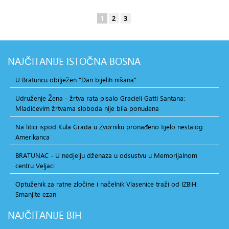
1
2
3
NAJČITANIJE
ISTOČNA BOSNA
U Bratuncu obilježen "Dan bijelih nišana"
Udruženje Žena - žrtva rata pisalo Gracieli Gatti Santana:
Mladićevim žrtvama sloboda nije bila ponuđena
Na litici ispod Kula Grada u Zvorniku pronađeno tijelo nestalog
Amerikanca
BRATUNAC - U nedjelju dženaza u odsustvu u Memorijalnom
centru Veljaci
Optuženik za ratne zločine i načelnik Vlasenice traži od IZBiH:
Smanjite ezan
NAJČITANIJE
BIH