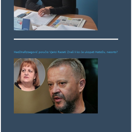
Hadžihafizbegović poručio Vjerici Radeti: Znaš li ko će ukopati Hatidžu, nesorto?