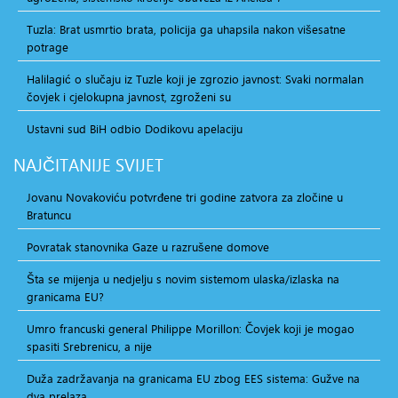
Tuzla: Brat usmrtio brata, policija ga uhapsila nakon višesatne
potrage
Halilagić o slučaju iz Tuzle koji je zgrozio javnost: Svaki normalan
čovjek i cjelokupna javnost, zgroženi su
Ustavni sud BiH odbio Dodikovu apelaciju
NAJČITANIJE
SVIJET
Jovanu Novakoviću potvrđene tri godine zatvora za zločine u
Bratuncu
Povratak stanovnika Gaze u razrušene domove
Šta se mijenja u nedjelju s novim sistemom ulaska/izlaska na
granicama EU?
Umro francuski general Philippe Morillon: Čovjek koji je mogao
spasiti Srebrenicu, a nije
Duža zadržavanja na granicama EU zbog EES sistema: Gužve na
dva prelaza