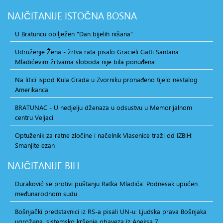
NAJČITANIJE
ISTOČNA BOSNA
U Bratuncu obilježen "Dan bijelih nišana"
Udruženje Žena - žrtva rata pisalo Gracieli Gatti Santana:
Mladićevim žrtvama sloboda nije bila ponuđena
Na litici ispod Kula Grada u Zvorniku pronađeno tijelo nestalog
Amerikanca
BRATUNAC - U nedjelju dženaza u odsustvu u Memorijalnom
centru Veljaci
Optuženik za ratne zločine i načelnik Vlasenice traži od IZBiH:
Smanjite ezan
NAJČITANIJE
BIH
Duraković se protivi puštanju Ratka Mladića: Podnesak upućen
međunarodnom sudu
Bošnjački predstavnici iz RS-a pisali UN-u: Ljudska prava Bošnjaka
ugrožena, sistemsko kršenje obaveza iz Aneksa 7