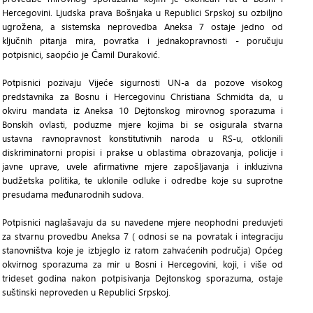
Hercegovini. Ljudska prava Bošnjaka u Republici Srpskoj su ozbiljno
ugrožena, a sistemska neprovedba Aneksa 7 ostaje jedno od
ključnih pitanja mira, povratka i jednakopravnosti - poručuju
potpisnici, saopćio je Ćamil Duraković.
Potpisnici pozivaju Vijeće sigurnosti UN-a da pozove visokog
predstavnika za Bosnu i Hercegovinu Christiana Schmidta da, u
okviru mandata iz Aneksa 10 Dejtonskog mirovnog sporazuma i
Bonskih ovlasti, poduzme mjere kojima bi se osigurala stvarna
ustavna ravnopravnost konstitutivnih naroda u RS-u, otklonili
diskriminatorni propisi i prakse u oblastima obrazovanja, policije i
javne uprave, uvele afirmativne mjere zapošljavanja i inkluzivna
budžetska politika, te uklonile odluke i odredbe koje su suprotne
presudama međunarodnih sudova.
Potpisnici naglašavaju da su navedene mjere neophodni preduvjeti
za stvarnu provedbu Aneksa 7 ( odnosi se na povratak i integraciju
stanovništva koje je izbjeglo iz ratom zahvaćenih područja) Općeg
okvirnog sporazuma za mir u Bosni i Hercegovini, koji, i više od
trideset godina nakon potpisivanja Dejtonskog sporazuma, ostaje
suštinski neproveden u Republici Srpskoj.