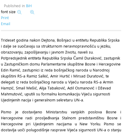
Published in
BiH
font size
Print
Email
Trideset godina nakon Dejtona, Bošnjaci u entitetu Republika Srpska
i dalje se suočavaju sa strukturnom neravnopravnošću u jeziku,
obrazovanju, zapošljavanju i javnom životu, naveli su.
Potpredsjednik entiteta Republika Srpska Ćamil Duraković, zastupnik
u Zastupničkom domu Parlamentarne skupštine Bosne i Hercegovine
Edin Ramić, zastupnici iz reda bošnjačkog naroda u Narodnoj
skupštini RS-a Ramiz Salkić, Amir Hurtić i Mirsad Duratović, te
delegati iz reda bošnjačkog naroda u Vijeću naroda RS-a Armin
Hamzić, Smail Mešić, Alija Tabaković, Adil Osmanović i Dževad
Mahmutović, uputili su formalnu komunikaciju Vijeću sigurnosti
Ujedinjenih nacija i generalnom sekretaru UN-a.
Pismo je dostavljeno Ministarstvu vanjskih poslova Bosne i
Hercegovine radi prosljeđivanja Stalnom predstavništvu Bosne i
Hercegovine pri Ujedinjenim nacijama u New Yorku. Pismo se
dostavlja uoči polugodišnje rasprave Vijeća sigurnosti UN-a o stanju