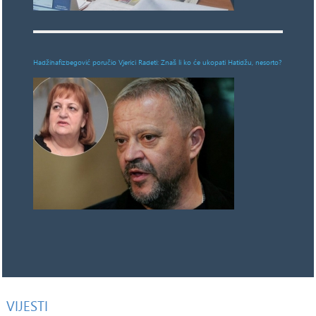
Hadžihafizbegović poručio Vjerici Radeti: Znaš li ko će ukopati Hatidžu, nesorto?
VIJESTI