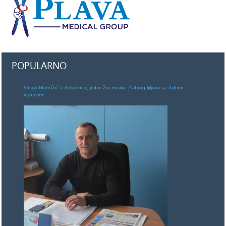
POPULARNO
Smajo Mandžić iz Srebrenice, jedini živi nosilac Zlatnog ljiljana sa zlatnim
vijencem