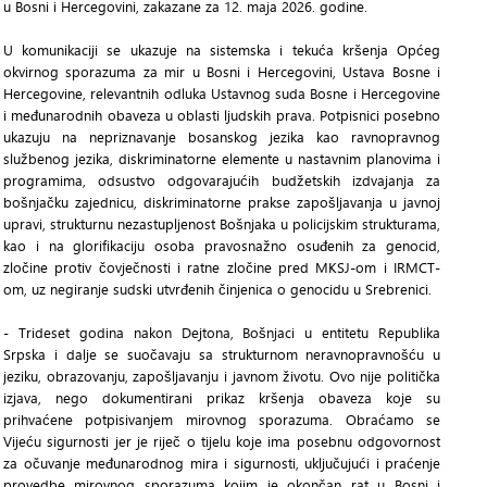
u Bosni i Hercegovini, zakazane za 12. maja 2026. godine.
U komunikaciji se ukazuje na sistemska i tekuća kršenja Općeg
okvirnog sporazuma za mir u Bosni i Hercegovini, Ustava Bosne i
Hercegovine, relevantnih odluka Ustavnog suda Bosne i Hercegovine
i međunarodnih obaveza u oblasti ljudskih prava. Potpisnici posebno
ukazuju na nepriznavanje bosanskog jezika kao ravnopravnog
službenog jezika, diskriminatorne elemente u nastavnim planovima i
programima, odsustvo odgovarajućih budžetskih izdvajanja za
bošnjačku zajednicu, diskriminatorne prakse zapošljavanja u javnoj
upravi, strukturnu nezastupljenost Bošnjaka u policijskim strukturama,
kao i na glorifikaciju osoba pravosnažno osuđenih za genocid,
zločine protiv čovječnosti i ratne zločine pred MKSJ-om i IRMCT-
om, uz negiranje sudski utvrđenih činjenica o genocidu u Srebrenici.
- Trideset godina nakon Dejtona, Bošnjaci u entitetu Republika
Srpska i dalje se suočavaju sa strukturnom neravnopravnošću u
jeziku, obrazovanju, zapošljavanju i javnom životu. Ovo nije politička
izjava, nego dokumentirani prikaz kršenja obaveza koje su
prihvaćene potpisivanjem mirovnog sporazuma. Obraćamo se
Vijeću sigurnosti jer je riječ o tijelu koje ima posebnu odgovornost
za očuvanje međunarodnog mira i sigurnosti, uključujući i praćenje
provedbe mirovnog sporazuma kojim je okončan rat u Bosni i