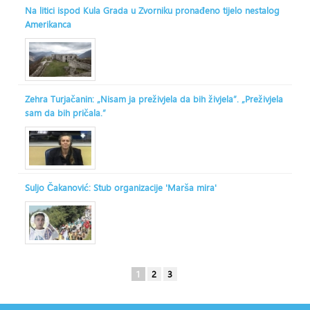
Na litici ispod Kula Grada u Zvorniku pronađeno tijelo nestalog
Amerikanca
Zehra Turjačanin: „Nisam ja preživjela da bih živjela“. „Preživjela
sam da bih pričala.“
Suljo Čakanović: Stub organizacije 'Marša mira'
1
2
3