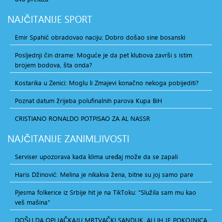
NAJČITANIJE
SPORT
Emir Spahić obradovao naciju: Dobro došao sine bosanski
Posljednji čin drame: Moguće je da pet klubova završi s istim
brojem bodova, šta onda?
Kostarika u Zenici: Moglu li Zmajevi konačno nekoga pobijediti?
Poznat datum žrijeba polufinalnih parova Kupa BiH
CRISTIANO RONALDO POTPISAO ZA AL NASSR
NAJČITANIJE
ZANIMLJIVOSTI
Serviser upozorava kada klima uređaj može da se zapali
Haris Džinović: Melina je nikakva žena, bitne su joj samo pare
Pjesma folkerice iz Srbije hit je na TikToku: "Služila sam mu kao
veš mašina"
DOŠLI DA OPLJAČKAJU MRTVAČKI SANDUK, ALI IH JE POKOJNICA