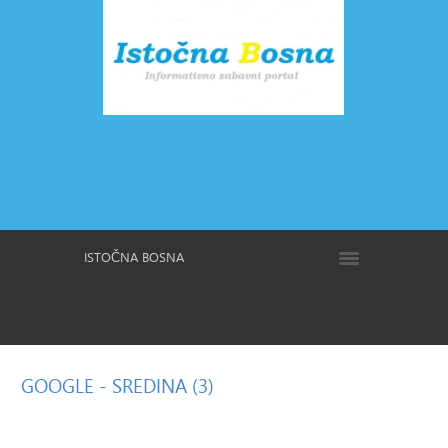
ISTOČNA BOSNA
GOOGLE
- SREDINA (3)