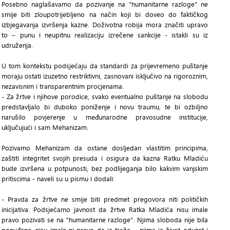
Posebno naglašavamo da pozivanje na "humanitarne razloge" ne
smije biti zloupotrijebljeno na način koji bi doveo do faktičkog
izbjegavanja izvršenja kazne. Doživotna robija mora značiti upravo
to – punu i neupitnu realizaciju izrečene sankcije - istakli su iz
udruženja.
U tom kontekstu podsjećaju da standardi za prijevremeno puštanje
moraju ostati izuzetno restriktivni, zasnovani isključivo na rigoroznim,
nezavisnim i transparentnim procjenama.
- Za žrtve i njihove porodice, svako eventualno puštanje na slobodu
predstavljalo bi duboko poniženje i novu traumu, te bi ozbiljno
narušilo povjerenje u međunarodne pravosudne institucije,
uključujući i sam Mehanizam.
Pozivamo Mehanizam da ostane dosljedan vlastitim principima,
zaštiti integritet svojih presuda i osigura da kazna Ratku Mladiću
bude izvršena u potpunosti, bez podlijeganja bilo kakvim vanjskim
pritiscima - naveli su u pismu i dodali:
- Pravda za žrtve ne smije biti predmet pregovora niti političkih
inicijativa. Podsjećamo javnost da žrtve Ratka Mladića nisu imale
pravo pozivati se na "humanitarne razloge". Njima sloboda nije bila