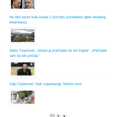
Na litici ispod Kula Grada u Zvorniku pronađeno tijelo nestalog
Amerikanca
Zehra Turjačanin: „Nisam ja preživjela da bih živjela“. „Preživjela
sam da bih pričala.“
Suljo Čakanović: Stub organizacije 'Marša mira'
1
2
3