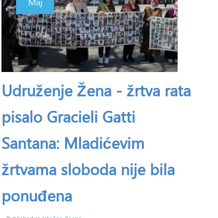
Maj
Udruženje Žena - žrtva rata
pisalo Gracieli Gatti
Santana: Mladićevim
žrtvama sloboda nije bila
ponuđena