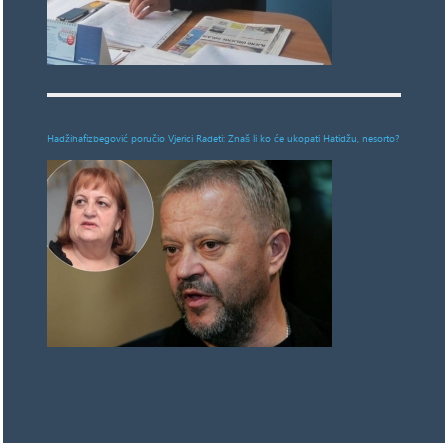
Hadžihafizbegović poručio Vjerici Radeti: Znaš li ko će ukopati Hatidžu, nesorto?