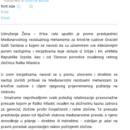
Published in
Istočna Bosna
font size
Print
Email
Udruženje Žena – žrtva rata uputilo je pismo predsjednici
Međunarodnog rezidualnog mehanizma za krivične sudove Gracieli
Gatti Santana u kojem se navodi da su uznemireni sve intenzivnijim
javnim nastupima i inicijativama koje dolaze iz Srbije i bh. entiteta
Republike Srpske, kao i od članova porodice osuđenog ratnog
zločinca Ratka Mladića.
U ovim inicijativama, navodi se u pismu, otvoreno i direktno se
nastoji izvršiti pritisak na Međunarodni rezidualni mehanizam za
krivične sudove s ciljem njegovog prijevremenog puštanja na
slobodu.
- Smatramo neprihvatljivim svaki pokušaj relativizacije pravosnažne
presude kojom je Ratko Mladić osuđen na doživotnu kaznu zatvora
za genocid, zločine protiv čovječnosti i ratne zločine. Ta presuda
predstavlja jedan od ključnih stubova međunarodne pravde, a njeno
dovođenje u pitanje – direktno ili indirektno – ozbiljan je udar na
pravni poredak uspostavljen nakon počinjenih zločina.