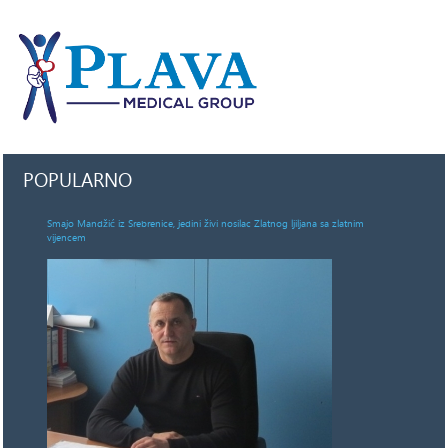
POPULARNO
Smajo Mandžić iz Srebrenice, jedini živi nosilac Zlatnog ljiljana sa zlatnim
vijencem