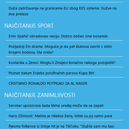
Duža zadržavanja na granicama EU zbog EES sistema: Gužve na
dva prelaza
NAJČITANIJE
SPORT
Emir Spahić obradovao naciju: Dobro došao sine bosanski
Posljednji čin drame: Moguće je da pet klubova završi s istim
brojem bodova, šta onda?
Kostarika u Zenici: Moglu li Zmajevi konačno nekoga pobijediti?
Poznat datum žrijeba polufinalnih parova Kupa BiH
CRISTIANO RONALDO POTPISAO ZA AL NASSR
NAJČITANIJE
ZANIMLJIVOSTI
Serviser upozorava kada klima uređaj može da se zapali
Haris Džinović: Melina je nikakva žena, bitne su joj samo pare
Pjesma folkerice iz Srbije hit je na TikToku: "Služila sam mu kao