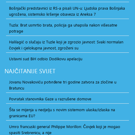
Bošnjački predstavnici iz RS-a pisali UN-u: Ljudska prava Bošnjaka
ugrožena, sistemsko kršenje obaveza iz Aneksa 7
Tuzla: Brat usmrtio brata, policija ga uhapsila nakon višesatne
potrage
Halilagić o slučaju iz Tuzle koji je zgrozio javnost: Svaki normalan
čovjek i cjelokupna javnost, zgroženi su
Ustavni sud BiH odbio Dodikovu apelaciju
NAJČITANIJE
SVIJET
Jovanu Novakoviću potvrđene tri godine zatvora za zločine u
Bratuncu
Povratak stanovnika Gaze u razrušene domove
Šta se mijenja u nedjelju s novim sistemom ulaska/izlaska na
granicama EU?
Umro francuski general Philippe Morillon: Čovjek koji je mogao
spasiti Srebrenicu, a nije