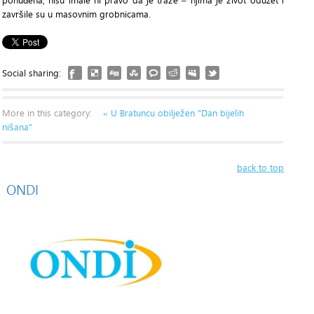
ponuđena, nisu imale ni pravo da je traže – njima je život oduzet i
završile su u masovnim grobnicama.
Social sharing:
More in this category:
« U Bratuncu obilježen "Dan bijelih
nišana"
back to top
ONDI