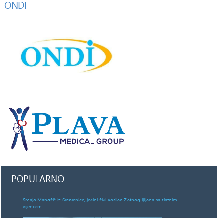
ONDI
POPULARNO
Smajo Mandžić iz Srebrenice, jedini živi nosilac Zlatnog ljiljana sa zlatnim
vijencem