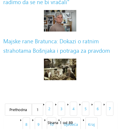
radimo da se ne bi vraćali"
Majske rane Bratunca: Dokazi o ratnim
strahotama Bošnjaka i potraga za pravdom
2
3
4
5
6
7
Prethodna
1
Strana 1 od 89
8
9
10
Sljedeća
Kraj