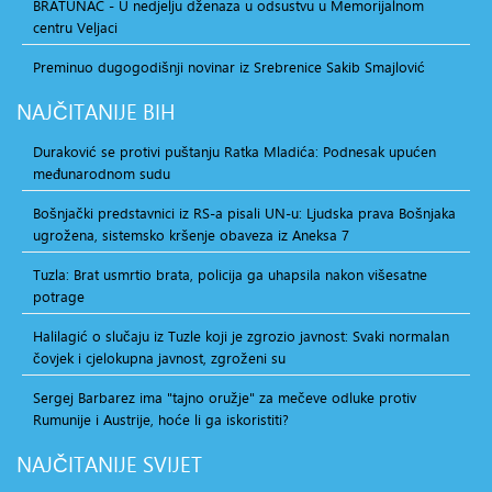
BRATUNAC - U nedjelju dženaza u odsustvu u Memorijalnom
centru Veljaci
Preminuo dugogodišnji novinar iz Srebrenice Sakib Smajlović
NAJČITANIJE
BIH
Duraković se protivi puštanju Ratka Mladića: Podnesak upućen
međunarodnom sudu
Bošnjački predstavnici iz RS-a pisali UN-u: Ljudska prava Bošnjaka
ugrožena, sistemsko kršenje obaveza iz Aneksa 7
Tuzla: Brat usmrtio brata, policija ga uhapsila nakon višesatne
potrage
Halilagić o slučaju iz Tuzle koji je zgrozio javnost: Svaki normalan
čovjek i cjelokupna javnost, zgroženi su
Sergej Barbarez ima "tajno oružje" za mečeve odluke protiv
Rumunije i Austrije, hoće li ga iskoristiti?
NAJČITANIJE
SVIJET