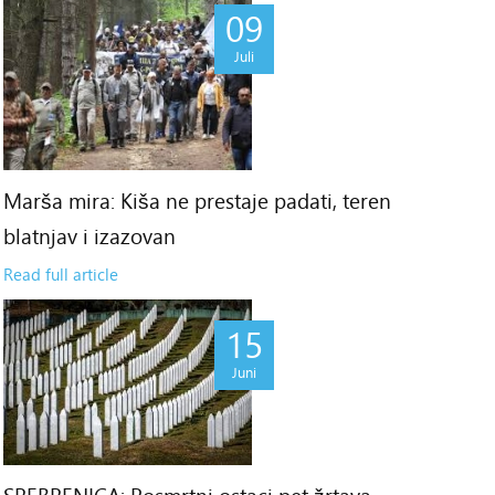
09
Juli
Marša mira: Kiša ne prestaje padati, teren
blatnjav i izazovan
Read full article
15
Juni