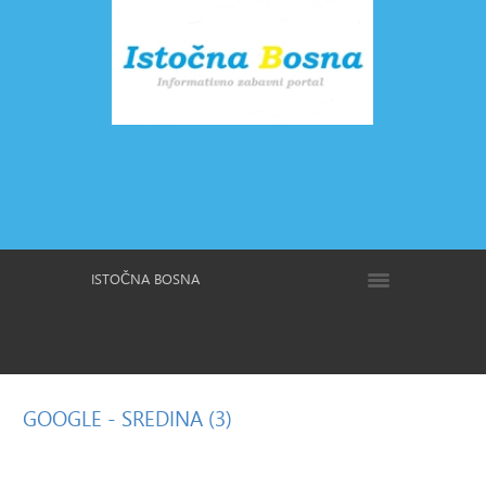
ISTOČNA BOSNA
GOOGLE
- SREDINA (3)