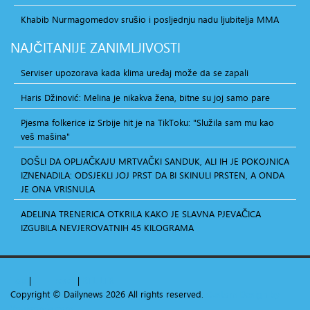
Khabib Nurmagomedov srušio i posljednju nadu ljubitelja MMA
NAJČITANIJE
ZANIMLJIVOSTI
Serviser upozorava kada klima uređaj može da se zapali
Haris Džinović: Melina je nikakva žena, bitne su joj samo pare
Pjesma folkerice iz Srbije hit je na TikToku: "Služila sam mu kao
veš mašina"
DOŠLI DA OPLJAČKAJU MRTVAČKI SANDUK, ALI IH JE POKOJNICA
IZNENADILA: ODSJEKLI JOJ PRST DA BI SKINULI PRSTEN, A ONDA
JE ONA VRISNULA
ADELINA TRENERICA OTKRILA KAKO JE SLAVNA PJEVAČICA
IZGUBILA NEVJEROVATNIH 45 KILOGRAMA
Top
|
+
-
reset
|
RTL
LTR
Copyright ©
Dailynews
2026 All rights reserved.
Custom Design by
Youjoomla.com