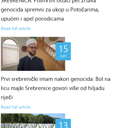
SREBRENICA: Posmrtni ostaci pet žrtava
genocida spremni za ukop u Potočarima,
upućen i apel porodicama
Read full article
15
Juni
Prvi srebrenički imam nakon genocida: Bol na
licu majki Srebrenice govori više od hiljadu
riječi
Read full article
13