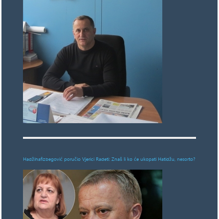
Hadžihafizbegović poručio Vjerici Radeti: Znaš li ko će ukopati Hatidžu, nesorto?