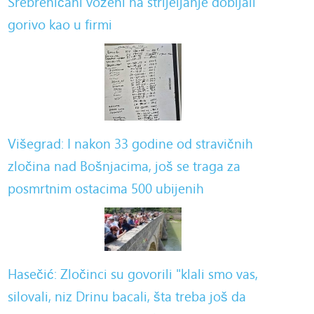
Srebreničani voženi na strijeljanje dobijali
gorivo kao u firmi
Višegrad: I nakon 33 godine od stravičnih
zločina nad Bošnjacima, još se traga za
posmrtnim ostacima 500 ubijenih
Hasečić: Zločinci su govorili "klali smo vas,
silovali, niz Drinu bacali, šta treba još da