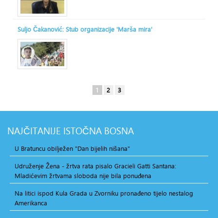
Suljo Čakanović: Stub organizacije 'Marša mira'
1
2
3
NAJČITANIJE
ISTOČNA BOSNA
U Bratuncu obilježen "Dan bijelih nišana"
Udruženje Žena - žrtva rata pisalo Gracieli Gatti Santana:
Mladićevim žrtvama sloboda nije bila ponuđena
Na litici ispod Kula Grada u Zvorniku pronađeno tijelo nestalog
Amerikanca