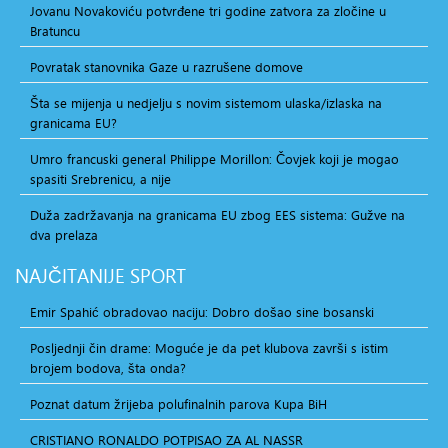
Jovanu Novakoviću potvrđene tri godine zatvora za zločine u
Bratuncu
Povratak stanovnika Gaze u razrušene domove
Šta se mijenja u nedjelju s novim sistemom ulaska/izlaska na
granicama EU?
Umro francuski general Philippe Morillon: Čovjek koji je mogao
spasiti Srebrenicu, a nije
Duža zadržavanja na granicama EU zbog EES sistema: Gužve na
dva prelaza
NAJČITANIJE
SPORT
Emir Spahić obradovao naciju: Dobro došao sine bosanski
Posljednji čin drame: Moguće je da pet klubova završi s istim
brojem bodova, šta onda?
Poznat datum žrijeba polufinalnih parova Kupa BiH
CRISTIANO RONALDO POTPISAO ZA AL NASSR