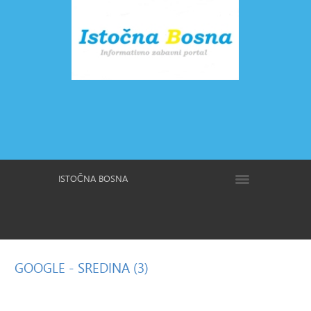
ISTOČNA BOSNA
GOOGLE
- SREDINA (3)