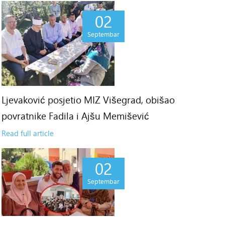
02
Septembar
Ljevaković posjetio MIZ Višegrad, obišao
povratnike Fadila i Ajšu Memišević
Read full article
02
Septembar