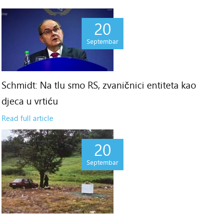
20
Septembar
Schmidt: Na tlu smo RS, zvaničnici entiteta kao
djeca u vrtiću
Read full article
20
Septembar