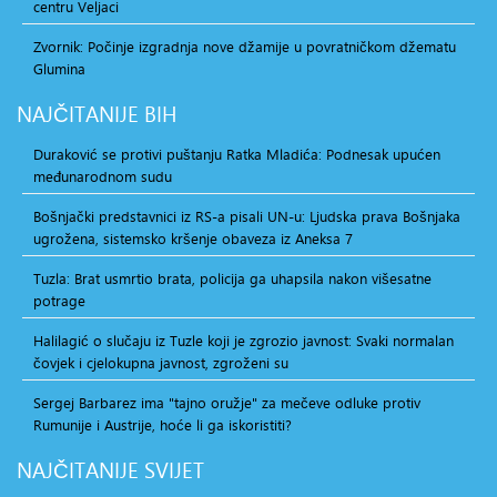
centru Veljaci
Zvornik: Počinje izgradnja nove džamije u povratničkom džematu
Glumina
NAJČITANIJE
BIH
Duraković se protivi puštanju Ratka Mladića: Podnesak upućen
međunarodnom sudu
Bošnjački predstavnici iz RS-a pisali UN-u: Ljudska prava Bošnjaka
ugrožena, sistemsko kršenje obaveza iz Aneksa 7
Tuzla: Brat usmrtio brata, policija ga uhapsila nakon višesatne
potrage
Halilagić o slučaju iz Tuzle koji je zgrozio javnost: Svaki normalan
čovjek i cjelokupna javnost, zgroženi su
Sergej Barbarez ima "tajno oružje" za mečeve odluke protiv
Rumunije i Austrije, hoće li ga iskoristiti?
NAJČITANIJE
SVIJET