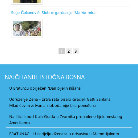
Suljo Čakanović: Stub organizacije 'Marša mira'
1
2
3
NAJČITANIJE
ISTOČNA BOSNA
U Bratuncu obilježen "Dan bijelih nišana"
Udruženje Žena - žrtva rata pisalo Gracieli Gatti Santana:
Mladićevim žrtvama sloboda nije bila ponuđena
Na litici ispod Kula Grada u Zvorniku pronađeno tijelo nestalog
Amerikanca
BRATUNAC - U nedjelju dženaza u odsustvu u Memorijalnom