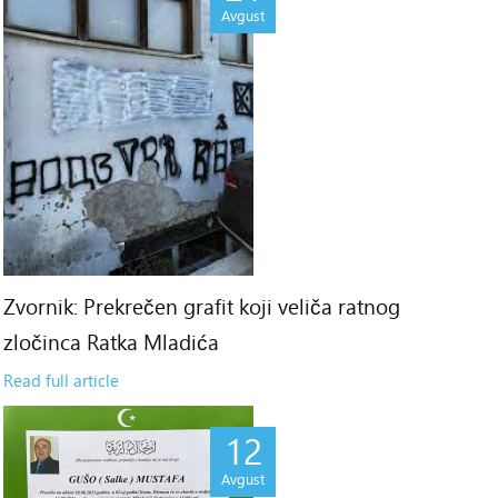
Avgust
Zvornik: Prekrečen grafit koji veliča ratnog
zločinca Ratka Mladića
Read full article
12
Avgust