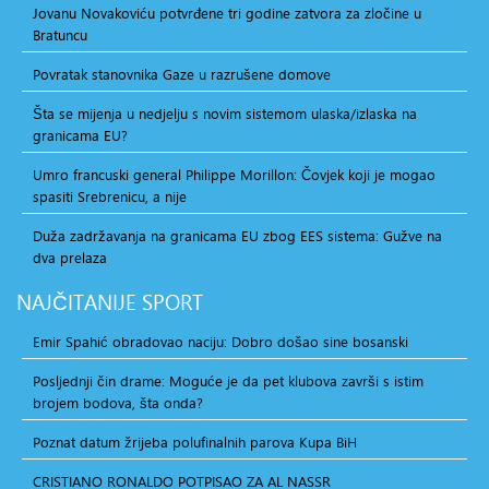
Jovanu Novakoviću potvrđene tri godine zatvora za zločine u
Bratuncu
Povratak stanovnika Gaze u razrušene domove
Šta se mijenja u nedjelju s novim sistemom ulaska/izlaska na
granicama EU?
Umro francuski general Philippe Morillon: Čovjek koji je mogao
spasiti Srebrenicu, a nije
Duža zadržavanja na granicama EU zbog EES sistema: Gužve na
dva prelaza
NAJČITANIJE
SPORT
Emir Spahić obradovao naciju: Dobro došao sine bosanski
Posljednji čin drame: Moguće je da pet klubova završi s istim
brojem bodova, šta onda?
Poznat datum žrijeba polufinalnih parova Kupa BiH
CRISTIANO RONALDO POTPISAO ZA AL NASSR