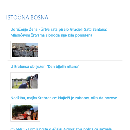
ISTOČNA
BOSNA
Udruženje Žena - žrtva rata pisalo Gracieli Gatti Santana:
Mladićevim žrtvama sloboda nije bila ponuđena
U Bratuncu obilježen "Dan bijelih nišana"
Nedžiba, majka Srebrenice: Najteži je zaborav, niko da pozove
OSMACI - Lomili prste dječaku Ajdinu: Dva policajca saznala