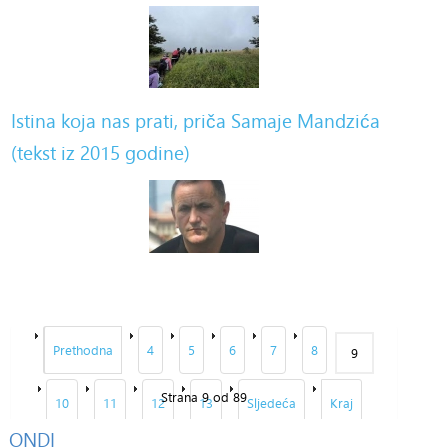
Istina koja nas prati, priča Samaje Mandzića
(tekst iz 2015 godine)
Prethodna
4
5
6
7
8
9
Strana 9 od 89
10
11
12
13
Sljedeća
Kraj
ONDI