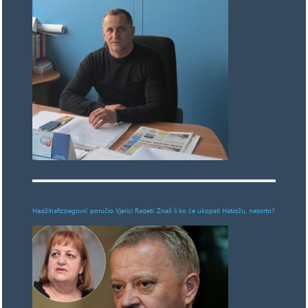
Hadžihafizbegović poručio Vjerici Radeti: Znaš li ko će ukopati Hatidžu, nesorto?