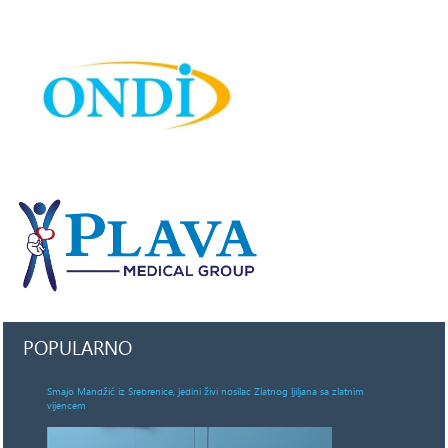
POPULARNO
Smajo Mandžić iz Srebrenice, jedini živi nosilac Zlatnog ljiljana sa zlatnim
vijencem