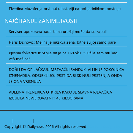
Elvedina Muzaferija prvi put u historiji na pobjedničkom postolju
NAJČITANIJE
ZANIMLJIVOSTI
Serviser upozorava kada klima uređaj može da se zapali
Haris Džinović: Melina je nikakva žena, bitne su joj samo pare
Pjesma folkerice iz Srbije hit je na TikToku: "Služila sam mu kao
veš mašina"
DOŠLI DA OPLJAČKAJU MRTVAČKI SANDUK, ALI IH JE POKOJNICA
IZNENADILA: ODSJEKLI JOJ PRST DA BI SKINULI PRSTEN, A ONDA
JE ONA VRISNULA
ADELINA TRENERICA OTKRILA KAKO JE SLAVNA PJEVAČICA
IZGUBILA NEVJEROVATNIH 45 KILOGRAMA
Top
|
+
-
reset
|
RTL
LTR
Copyright ©
Dailynews
2026 All rights reserved.
Custom Design by
Youjoomla.com