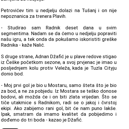
Petrovićev tim u nedjelju dolazi na Tušanj i on nije
nepoznanica za trenera Plavih.
- Studirao sam Radnik deset dana u svim
segmentima. Nadam se da ćemo u nedjelju popraviti
našu igru, a tek onda da pokušamo iskoristiti greške
Radnika - kaže Nalić.
S druge strane, Adnan Džafić je u plave redove stigao
iz Češke početkom sezone, a svoj prvjenac je imao u
posljednjem kolu protiv Veleža, kada je Tuzla Cityju
donio bod.
- Moj prvi gol je bio u Mostaru, samo šteta što je bio
za bod, a ne za pobjedu. Iz Mostara se teško donose
bodovi, ali možda će i on biti zlata vrijedan. Što se
tiče utakmice s Radnikom, radi se o jakoj i čvrstoj
ekipi. Ako zabijemo rani gol, bit će nam puno lakše.
Ipak, smatram da imamo kvalitet da pobijedimo i
dođemo do tri boda - kazao je Džafić.