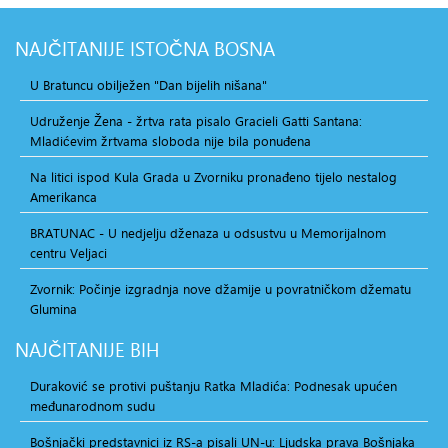
NAJČITANIJE
ISTOČNA BOSNA
U Bratuncu obilježen "Dan bijelih nišana"
Udruženje Žena - žrtva rata pisalo Gracieli Gatti Santana:
Mladićevim žrtvama sloboda nije bila ponuđena
Na litici ispod Kula Grada u Zvorniku pronađeno tijelo nestalog
Amerikanca
BRATUNAC - U nedjelju dženaza u odsustvu u Memorijalnom
centru Veljaci
Zvornik: Počinje izgradnja nove džamije u povratničkom džematu
Glumina
NAJČITANIJE
BIH
Duraković se protivi puštanju Ratka Mladića: Podnesak upućen
međunarodnom sudu
Bošnjački predstavnici iz RS-a pisali UN-u: Ljudska prava Bošnjaka