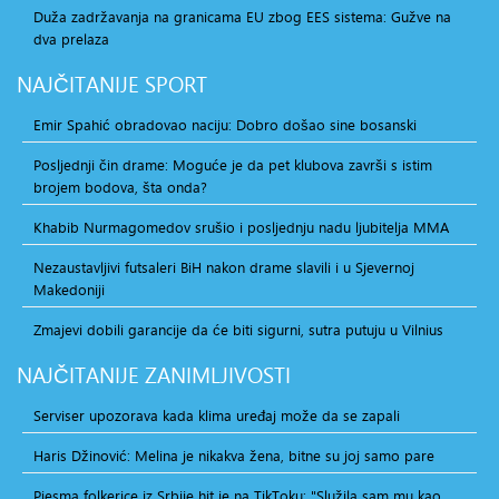
Duža zadržavanja na granicama EU zbog EES sistema: Gužve na
dva prelaza
NAJČITANIJE
SPORT
Emir Spahić obradovao naciju: Dobro došao sine bosanski
Posljednji čin drame: Moguće je da pet klubova završi s istim
brojem bodova, šta onda?
Khabib Nurmagomedov srušio i posljednju nadu ljubitelja MMA
Nezaustavljivi futsaleri BiH nakon drame slavili i u Sjevernoj
Makedoniji
Zmajevi dobili garancije da će biti sigurni, sutra putuju u Vilnius
NAJČITANIJE
ZANIMLJIVOSTI
Serviser upozorava kada klima uređaj može da se zapali
Haris Džinović: Melina je nikakva žena, bitne su joj samo pare
Pjesma folkerice iz Srbije hit je na TikToku: "Služila sam mu kao