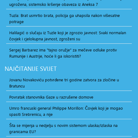
ugrožena, sistemsko kršenje obaveza iz Aneksa 7
Tuzla: Brat usmrtio brata, policija ga uhapsila nakon višesatne
potrage
Halilagić o slučaju iz Tuzle koji je zgrozio javnost: Svaki normalan
čovjek i cjelokupna javnost, zgroženi su
Sergej Barbarez ima "tajno oružje" za mečeve odluke protiv
Rumunije i Austrije, hoće li ga iskoristiti?
NAJČITANIJE
SVIJET
Jovanu Novakoviću potvrđene tri godine zatvora za zločine u
Bratuncu
Povratak stanovnika Gaze u razrušene domove
Umro francuski general Philippe Morillon: Čovjek koji je mogao
spasiti Srebrenicu, a nije
Šta se mijenja u nedjelju s novim sistemom ulaska/izlaska na
granicama EU?