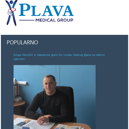
POPULARNO
Smajo Mandžić iz Srebrenice, jedini živi nosilac Zlatnog ljiljana sa zlatnim
vijencem