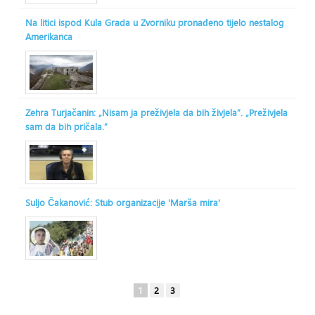
Na litici ispod Kula Grada u Zvorniku pronađeno tijelo nestalog
Amerikanca
Zehra Turjačanin: „Nisam ja preživjela da bih živjela“. „Preživjela
sam da bih pričala.“
Suljo Čakanović: Stub organizacije 'Marša mira'
1
2
3