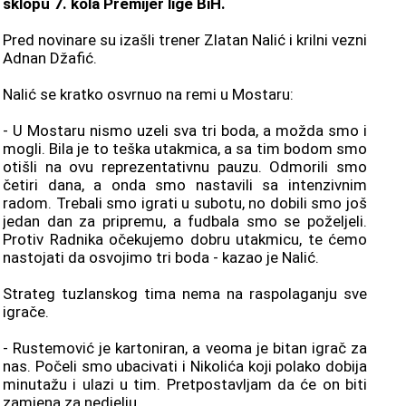
sklopu 7. kola Premijer lige BiH.
Pred novinare su izašli trener Zlatan Nalić i krilni vezni
Adnan Džafić.
Nalić se kratko osvrnuo na remi u Mostaru:
- U Mostaru nismo uzeli sva tri boda, a možda smo i
mogli. Bila je to teška utakmica, a sa tim bodom smo
otišli na ovu reprezentativnu pauzu. Odmorili smo
četiri dana, a onda smo nastavili sa intenzivnim
radom. Trebali smo igrati u subotu, no dobili smo još
jedan dan za pripremu, a fudbala smo se poželjeli.
Protiv Radnika očekujemo dobru utakmicu, te ćemo
nastojati da osvojimo tri boda - kazao je Nalić.
Strateg tuzlanskog tima nema na raspolaganju sve
igrače.
- Rustemović je kartoniran, a veoma je bitan igrač za
nas. Počeli smo ubacivati i Nikolića koji polako dobija
minutažu i ulazi u tim. Pretpostavljam da će on biti
zamjena za nedjelju.