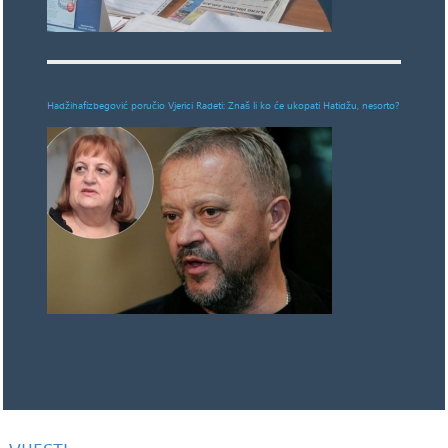
Hadžihafizbegović poručio Vjerici Radeti: Znaš li ko će ukopati Hatidžu, nesorto?