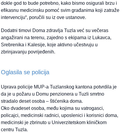
dokle god to bude potrebno, kako bismo osigurali brzu i
efikasnu medicinsku pomoć svim građanima koji zatraže
intervenciju“, poručili su iz ove ustanove.
Dodatni timovi Doma zdravlja Tuzla već su večeras
angažirani na terenu, zajedno s ekipama iz Lukavca,
Srebrenika i Kalesije, koje aktivno učestvuju u
zbrinjavanju povrijeđenih.
Oglasila se policija
Uprava policije MUP-a Tuzlanskog kantona potvrdila je
da je u požaru u Domu penzionera u Tuzli smrtno
stradalo deset osoba – štićenika doma.
Oko dvadeset osoba, među kojima su vatrogasci,
policajci, medicinski radnici, uposlenici i korisnici doma,
medicinski je zbrinuto u Univerzitetskom kliničkom
centru Tuzla.