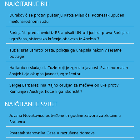
NAJČITANIJE
BIH
Duraković se protivi puštanju Ratka Mladića: Podnesak upućen
međunarodnom sudu
Bošnjački predstavnici iz RS-a pisali UN-u: Ljudska prava Bošnjaka
ugrožena, sistemsko kršenje obaveza iz Aneksa 7
Tuzla: Brat usmrtio brata, policija ga uhapsila nakon višesatne
potrage
Halilagić o slučaju iz Tuzle koji je zgrozio javnost: Svaki normalan
čovjek i cjelokupna javnost, zgroženi su
Sergej Barbarez ima "tajno oružje" za mečeve odluke protiv
Rumunije i Austrije, hoće li ga iskoristiti?
NAJČITANIJE
SVIJET
Jovanu Novakoviću potvrđene tri godine zatvora za zločine u
Bratuncu
Povratak stanovnika Gaze u razrušene domove