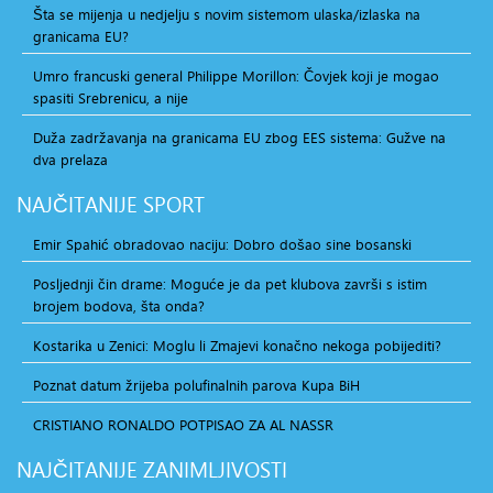
Šta se mijenja u nedjelju s novim sistemom ulaska/izlaska na
granicama EU?
Umro francuski general Philippe Morillon: Čovjek koji je mogao
spasiti Srebrenicu, a nije
Duža zadržavanja na granicama EU zbog EES sistema: Gužve na
dva prelaza
NAJČITANIJE
SPORT
Emir Spahić obradovao naciju: Dobro došao sine bosanski
Posljednji čin drame: Moguće je da pet klubova završi s istim
brojem bodova, šta onda?
Kostarika u Zenici: Moglu li Zmajevi konačno nekoga pobijediti?
Poznat datum žrijeba polufinalnih parova Kupa BiH
CRISTIANO RONALDO POTPISAO ZA AL NASSR
NAJČITANIJE
ZANIMLJIVOSTI