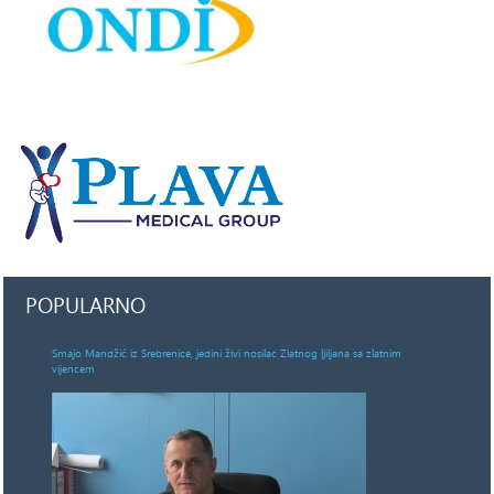
POPULARNO
Smajo Mandžić iz Srebrenice, jedini živi nosilac Zlatnog ljiljana sa zlatnim
vijencem