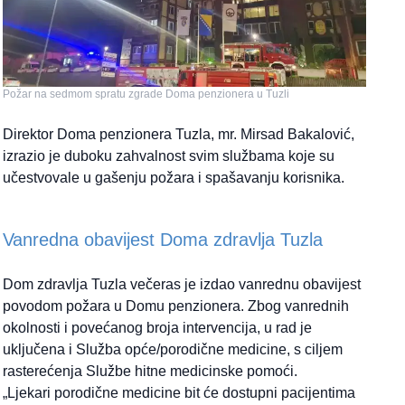
Požar na sedmom spratu zgrade Doma penzionera u Tuzli
Direktor Doma penzionera Tuzla, mr. Mirsad Bakalović,
izrazio je duboku zahvalnost svim službama koje su
učestvovale u gašenju požara i spašavanju korisnika.
Vanredna obavijest Doma zdravlja Tuzla
Dom zdravlja Tuzla večeras je izdao vanrednu obavijest
povodom požara u Domu penzionera. Zbog vanrednih
okolnosti i povećanog broja intervencija, u rad je
uključena i Služba opće/porodične medicine, s ciljem
rasterećenja Službe hitne medicinske pomoći.
„Ljekari porodične medicine bit će dostupni pacijentima