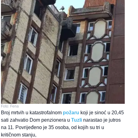
Foto: Fena
Broj mrtvih u katastrofalnom
požaru
koji je sinoć u 20,45
sati zahvatio Dom penzionera u
Tuzli
narastao je jutros
na 11. Povrijeđeno je 35 osoba, od kojih su tri u
kritičnom stanju,