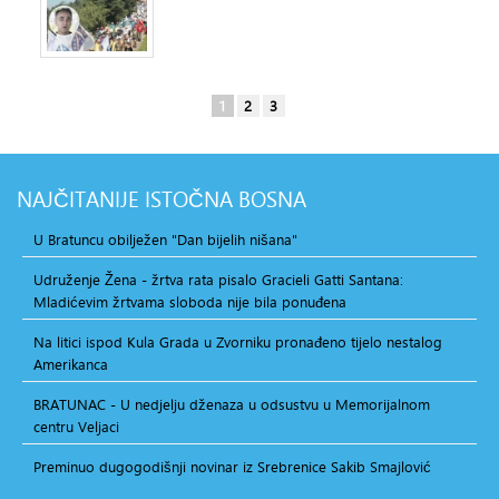
1
2
3
NAJČITANIJE
ISTOČNA BOSNA
U Bratuncu obilježen "Dan bijelih nišana"
Udruženje Žena - žrtva rata pisalo Gracieli Gatti Santana:
Mladićevim žrtvama sloboda nije bila ponuđena
Na litici ispod Kula Grada u Zvorniku pronađeno tijelo nestalog
Amerikanca
BRATUNAC - U nedjelju dženaza u odsustvu u Memorijalnom
centru Veljaci
Preminuo dugogodišnji novinar iz Srebrenice Sakib Smajlović