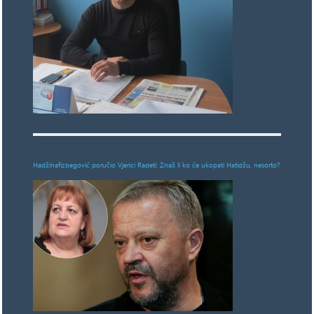
Hadžihafizbegović poručio Vjerici Radeti: Znaš li ko će ukopati Hatidžu, nesorto?