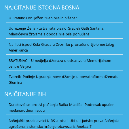
NAJČITANIJE
ISTOČNA BOSNA
U Bratuncu obilježen "Dan bijelih nišana"
Udruženje Žena - žrtva rata pisalo Gracieli Gatti Santana:
Mladićevim žrtvama sloboda nije bila ponuđena
Na litici ispod Kula Grada u Zvorniku pronađeno tijelo nestalog
Amerikanca
BRATUNAC - U nedjelju dženaza u odsustvu u Memorijalnom
centru Veljaci
Zvornik: Počinje izgradnja nove džamije u povratničkom džematu
Glumina
NAJČITANIJE
BIH
Duraković se protivi puštanju Ratka Mladića: Podnesak upućen
međunarodnom sudu
Bošnjački predstavnici iz RS-a pisali UN-u: Ljudska prava Bošnjaka
ugrožena, sistemsko kršenje obaveza iz Aneksa 7