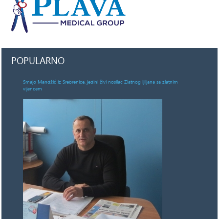
POPULARNO
Smajo Mandžić iz Srebrenice, jedini živi nosilac Zlatnog ljiljana sa zlatnim
vijencem