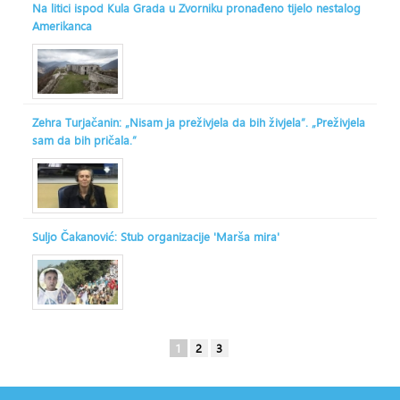
Na litici ispod Kula Grada u Zvorniku pronađeno tijelo nestalog
Amerikanca
Zehra Turjačanin: „Nisam ja preživjela da bih živjela“. „Preživjela
sam da bih pričala.“
Suljo Čakanović: Stub organizacije 'Marša mira'
1
2
3