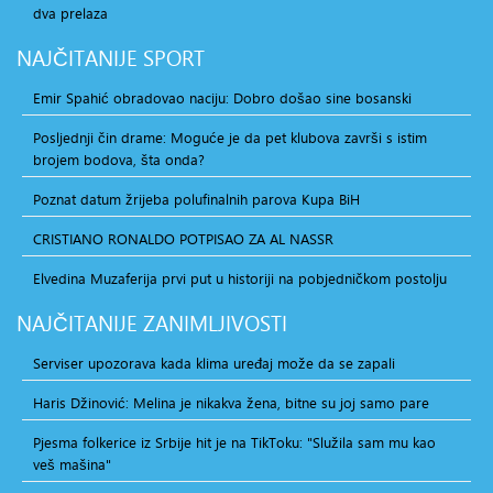
dva prelaza
NAJČITANIJE
SPORT
Emir Spahić obradovao naciju: Dobro došao sine bosanski
Posljednji čin drame: Moguće je da pet klubova završi s istim
brojem bodova, šta onda?
Poznat datum žrijeba polufinalnih parova Kupa BiH
CRISTIANO RONALDO POTPISAO ZA AL NASSR
Elvedina Muzaferija prvi put u historiji na pobjedničkom postolju
NAJČITANIJE
ZANIMLJIVOSTI
Serviser upozorava kada klima uređaj može da se zapali
Haris Džinović: Melina je nikakva žena, bitne su joj samo pare
Pjesma folkerice iz Srbije hit je na TikToku: "Služila sam mu kao
veš mašina"