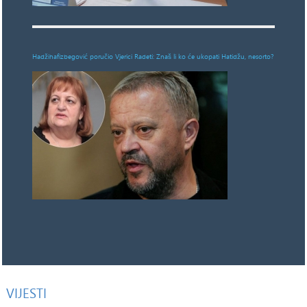
Hadžihafizbegović poručio Vjerici Radeti: Znaš li ko će ukopati Hatidžu, nesorto?
VIJESTI