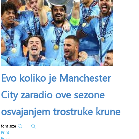
Evo koliko je Manchester
City zaradio ove sezone
osvajanjem trostruke krune
font size
Print
Email