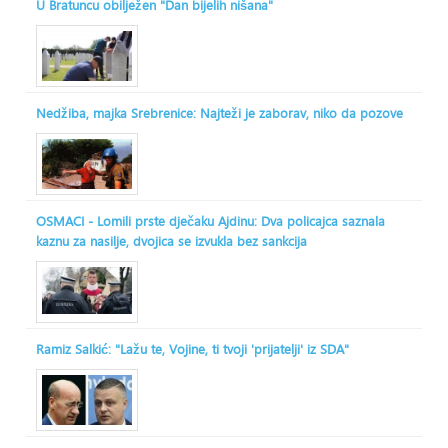
U Bratuncu obilježen "Dan bijelih nišana"
Nedžiba, majka Srebrenice: Najteži je zaborav, niko da pozove
OSMACI - Lomili prste dječaku Ajdinu: Dva policajca saznala
kaznu za nasilje, dvojica se izvukla bez sankcija
Ramiz Salkić: "Lažu te, Vojine, ti tvoji 'prijatelji' iz SDA"