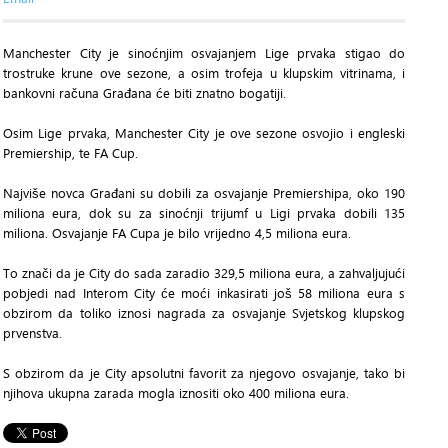
Manchester City je sinoćnjim osvajanjem Lige prvaka stigao do
trostruke krune ove sezone, a osim trofeja u klupskim vitrinama, i
bankovni računa Građana će biti znatno bogatiji.
Osim Lige prvaka, Manchester City je ove sezone osvojio i engleski
Premiership, te FA Cup.
Najviše novca Građani su dobili za osvajanje Premiershipa, oko 190
miliona eura, dok su za sinoćnji trijumf u Ligi prvaka dobili 135
miliona. Osvajanje FA Cupa je bilo vrijedno 4,5 miliona eura.
To znači da je City do sada zaradio 329,5 miliona eura, a zahvaljujući
pobjedi nad Interom City će moći inkasirati još 58 miliona eura s
obzirom da toliko iznosi nagrada za osvajanje Svjetskog klupskog
prvenstva.
S obzirom da je City apsolutni favorit za njegovo osvajanje, tako bi
njihova ukupna zarada mogla iznositi oko 400 miliona eura.