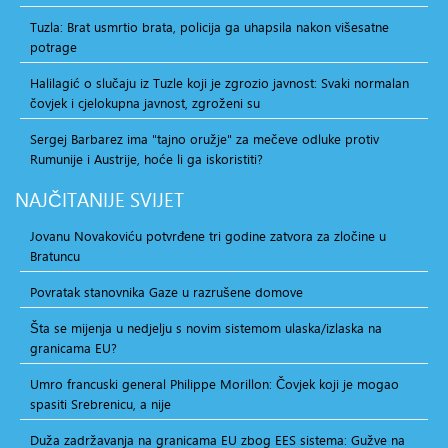
Tuzla: Brat usmrtio brata, policija ga uhapsila nakon višesatne
potrage
Halilagić o slučaju iz Tuzle koji je zgrozio javnost: Svaki normalan
čovjek i cjelokupna javnost, zgroženi su
Sergej Barbarez ima "tajno oružje" za mečeve odluke protiv
Rumunije i Austrije, hoće li ga iskoristiti?
NAJČITANIJE
SVIJET
Jovanu Novakoviću potvrđene tri godine zatvora za zločine u
Bratuncu
Povratak stanovnika Gaze u razrušene domove
Šta se mijenja u nedjelju s novim sistemom ulaska/izlaska na
granicama EU?
Umro francuski general Philippe Morillon: Čovjek koji je mogao
spasiti Srebrenicu, a nije
Duža zadržavanja na granicama EU zbog EES sistema: Gužve na