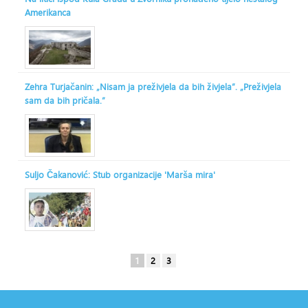
Amerikanca
Zehra Turjačanin: „Nisam ja preživjela da bih živjela“. „Preživjela
sam da bih pričala.“
Suljo Čakanović: Stub organizacije 'Marša mira'
1
2
3