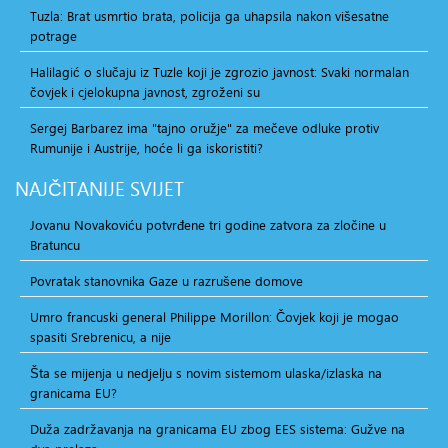
Tuzla: Brat usmrtio brata, policija ga uhapsila nakon višesatne
potrage
Halilagić o slučaju iz Tuzle koji je zgrozio javnost: Svaki normalan
čovjek i cjelokupna javnost, zgroženi su
Sergej Barbarez ima "tajno oružje" za mečeve odluke protiv
Rumunije i Austrije, hoće li ga iskoristiti?
NAJČITANIJE
SVIJET
Jovanu Novakoviću potvrđene tri godine zatvora za zločine u
Bratuncu
Povratak stanovnika Gaze u razrušene domove
Umro francuski general Philippe Morillon: Čovjek koji je mogao
spasiti Srebrenicu, a nije
Šta se mijenja u nedjelju s novim sistemom ulaska/izlaska na
granicama EU?
Duža zadržavanja na granicama EU zbog EES sistema: Gužve na