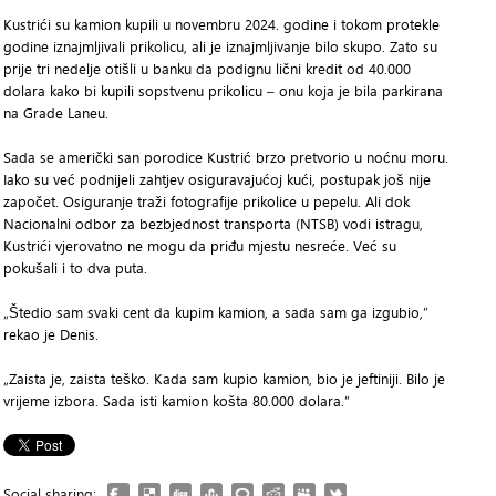
Kustrići su kamion kupili u novembru 2024. godine i tokom protekle
godine iznajmljivali prikolicu, ali je iznajmljivanje bilo skupo. Zato su
prije tri nedelje otišli u banku da podignu lični kredit od 40.000
dolara kako bi kupili sopstvenu prikolicu – onu koja je bila parkirana
na Grade Laneu.
Sada se američki san porodice Kustrić brzo pretvorio u noćnu moru.
Iako su već podnijeli zahtjev osiguravajućoj kući, postupak još nije
započet. Osiguranje traži fotografije prikolice u pepelu. Ali dok
Nacionalni odbor za bezbjednost transporta (NTSB) vodi istragu,
Kustrići vjerovatno ne mogu da priđu mjestu nesreće. Već su
pokušali i to dva puta.
„Štedio sam svaki cent da kupim kamion, a sada sam ga izgubio,“
rekao je Denis.
„Zaista je, zaista teško. Kada sam kupio kamion, bio je jeftiniji. Bilo je
vrijeme izbora. Sada isti kamion košta 80.000 dolara.“
Social sharing: