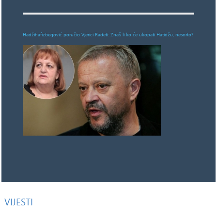
Hadžihafizbegović poručio Vjerici Radeti: Znaš li ko će ukopati Hatidžu, nesorto?
VIJESTI