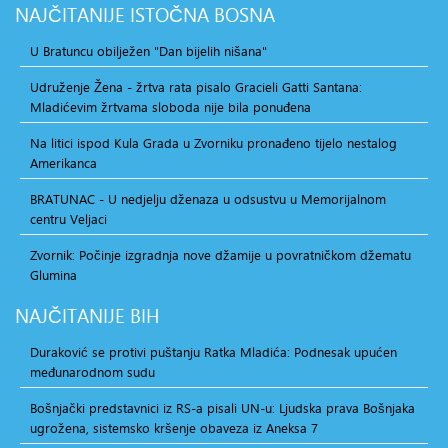
NAJČITANIJE
ISTOČNA BOSNA
U Bratuncu obilježen "Dan bijelih nišana"
Udruženje Žena - žrtva rata pisalo Gracieli Gatti Santana:
Mladićevim žrtvama sloboda nije bila ponuđena
Na litici ispod Kula Grada u Zvorniku pronađeno tijelo nestalog
Amerikanca
BRATUNAC - U nedjelju dženaza u odsustvu u Memorijalnom
centru Veljaci
Zvornik: Počinje izgradnja nove džamije u povratničkom džematu
Glumina
NAJČITANIJE
BIH
Duraković se protivi puštanju Ratka Mladića: Podnesak upućen
međunarodnom sudu
Bošnjački predstavnici iz RS-a pisali UN-u: Ljudska prava Bošnjaka
ugrožena, sistemsko kršenje obaveza iz Aneksa 7