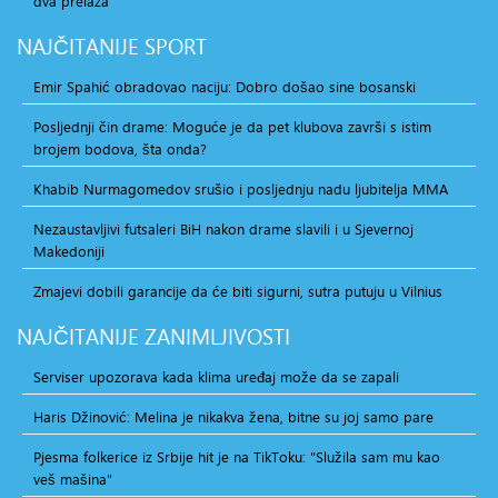
dva prelaza
NAJČITANIJE
SPORT
Emir Spahić obradovao naciju: Dobro došao sine bosanski
Posljednji čin drame: Moguće je da pet klubova završi s istim
brojem bodova, šta onda?
Khabib Nurmagomedov srušio i posljednju nadu ljubitelja MMA
Nezaustavljivi futsaleri BiH nakon drame slavili i u Sjevernoj
Makedoniji
Zmajevi dobili garancije da će biti sigurni, sutra putuju u Vilnius
NAJČITANIJE
ZANIMLJIVOSTI
Serviser upozorava kada klima uređaj može da se zapali
Haris Džinović: Melina je nikakva žena, bitne su joj samo pare
Pjesma folkerice iz Srbije hit je na TikToku: "Služila sam mu kao
veš mašina"