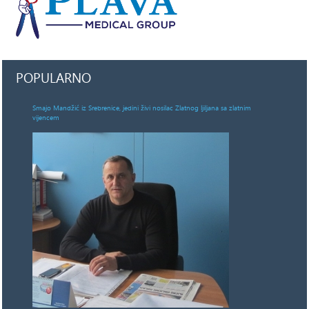
POPULARNO
Smajo Mandžić iz Srebrenice, jedini živi nosilac Zlatnog ljiljana sa zlatnim
vijencem