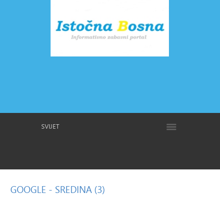
SVIJET
GOOGLE
- SREDINA (3)