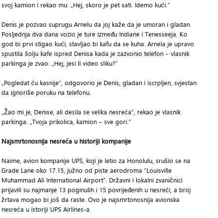
svoj kamion i rekao mu: „Hej, skoro je pet sati. Idemo kući.“
Denis je pozvao suprugu Arnelu da joj kaže da je umoran i gladan.
Posljednja dva dana vozio je ture između Indiane i Tenesseeja. Ko
god bi prvi stigao kući, stavljao bi kafu da se kuha. Arnela je upravo
spustila šolju kafe ispred Denisa kada je zazvonio telefon – vlasnik
parkinga je zvao: „Hej, jesi li video sliku?“
„Pogledat ću kasnije“, odgovorio je Denis, gladan i iscrpljen, svjestan
da ignoriše poruku na telefonu.
„Žao mi je, Denise, ali desila se velika nesreća“, rekao je vlasnik
parkinga. „Tvoja prikolica, kamion – sve gori.“
Najsmrtonosnija nesreća u historiji kompanije
Naime, avion kompanije UPS, koji je letio za Honolulu, srušio se na
Grade Lane oko 17.15, južno od piste aerodroma “Louisville
Muhammad Ali International Airport”. Državni i lokalni zvaničnici
prijavili su najmanje 13 poginulih i 15 povrijeđenih u nesreći, a broj
žrtava mogao bi još da raste. Ovo je najsmrtonosnija avionska
nesreća u istoriji UPS Airlines-a.