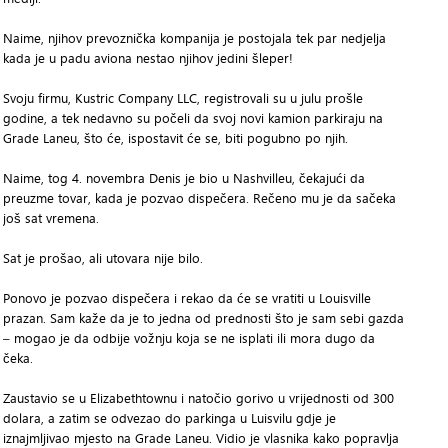
Naime, njihov prevoznička kompanija je postojala tek par nedjelja
kada je u padu aviona nestao njihov jedini šleper!
Svoju firmu, Kustric Company LLC, registrovali su u julu prošle
godine, a tek nedavno su počeli da svoj novi kamion parkiraju na
Grade Laneu, što će, ispostavit će se, biti pogubno po njih.
Naime, tog 4. novembra Denis je bio u Nashvilleu, čekajući da
preuzme tovar, kada je pozvao dispečera. Rečeno mu je da sačeka
još sat vremena.
Sat je prošao, ali utovara nije bilo.
Ponovo je pozvao dispečera i rekao da će se vratiti u Louisville
prazan. Sam kaže da je to jedna od prednosti što je sam sebi gazda
– mogao je da odbije vožnju koja se ne isplati ili mora dugo da
čeka.
Zaustavio se u Elizabethtownu i natočio gorivo u vrijednosti od 300
dolara, a zatim se odvezao do parkinga u Luisvilu gdje je
iznajmljivao mjesto na Grade Laneu. Vidio je vlasnika kako popravlja