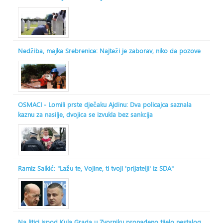
Nedžiba, majka Srebrenice: Najteži je zaborav, niko da pozove
OSMACI - Lomili prste dječaku Ajdinu: Dva policajca saznala
kaznu za nasilje, dvojica se izvukla bez sankcija
Ramiz Salkić: "Lažu te, Vojine, ti tvoji 'prijatelji' iz SDA"
Na litici ispod Kula Grada u Zvorniku pronađeno tijelo nestalog