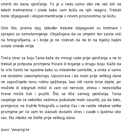
smiriti do dana vjenčanja. To je u redu samo ako ste već bili na
takvih tretmanima i znate kako vam koža na njih reagira. Trebali
biste izbjegavati i eksperimentiranje s novim proizvodima za kožu.
Ono što, prema njoj, također trebate izbjegavati su tretmani i
sprejevi za samotamnjenje. Objašnjava da se umjetni ten zaista vidi
na fotografijama, a i bolje je ne riskirati da ne bi na bijeloj haljini
ostale smeđe mrlje.
Treća stvar za koju Tania kaže da mnogi rade prije vjenčanja a ne bi
trebali je potpuna promjena frizure ili bojanje u drugu boju. Kaže da
to vrlo često ne ispadne kako su mladenke zamislile, a onda si samo
sve dodatno zakompliciraju. Upozorava i da malo prije velikog dana
ne započinjete novu rutinu vježbanja, kao niti razne brze dijete, jer
možete ili istegnuti mišić ili vam od nervoze, stresa i nedostatka
hrane može čak i pozliti. Što se tiče samog vjenčanja, Tania
savjetuje da se nekoliko sedmica pokušate malo opustiti, pa da tako,
primjerice, ne tražite fotografa u zadnji čas i ne radite nikakve velike
promjene jer će vam to izazvati dodatni stres i svađe s ljudima oko
vas; što nikako ne želite prije velikog dana.
Izvor: Vecernji.hr