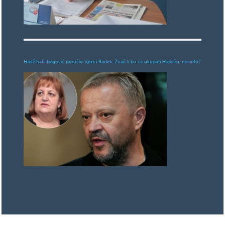
Hadžihafizbegović poručio Vjerici Radeti: Znaš li ko će ukopati Hatidžu, nesorto?