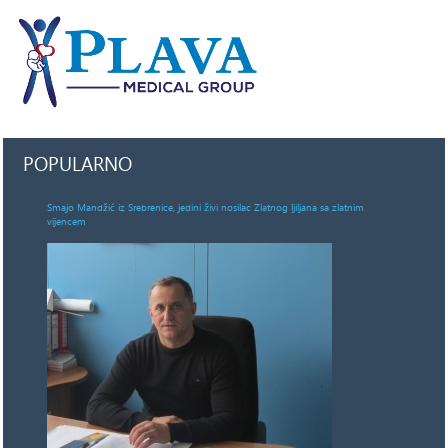
POPULARNO
Smajo Mandžić iz Srebrenice, jedini živi nosilac Zlatnog ljiljana sa zlatnim
vijencem