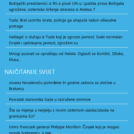
Bošnjački predstavnici iz RS-a pisali UN-u: Ljudska prava Bošnjaka
ugrožena, sistemsko kršenje obaveza iz Aneksa 7
Tuzla: Brat usmrtio brata, policija ga uhapsila nakon višesatne
potrage
Halilagić o slučaju iz Tuzle koji je zgrozio javnost: Svaki normalan
čovjek i cjelokupna javnost, zgroženi su
Mnogi poznati se opraštaju od Halida: Oglasili se Komšić, Džeko,
Musa…
NAJČITANIJE
SVIJET
Jovanu Novakoviću potvrđene tri godine zatvora za zločine u
Bratuncu
Povratak stanovnika Gaze u razrušene domove
Šta se mijenja u nedjelju s novim sistemom ulaska/izlaska na
granicama EU?
Umro francuski general Philippe Morillon: Čovjek koji je mogao
spasiti Srebrenicu, a nije