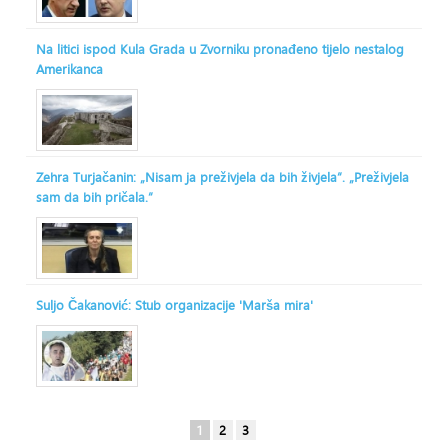
Na litici ispod Kula Grada u Zvorniku pronađeno tijelo nestalog
Amerikanca
Zehra Turjačanin: „Nisam ja preživjela da bih živjela“. „Preživjela
sam da bih pričala.“
Suljo Čakanović: Stub organizacije 'Marša mira'
1
2
3