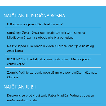
NAJČITANIJE
ISTOČNA BOSNA
U Bratuncu obilježen "Dan bijelih nišana"
Udruženje Žena - žrtva rata pisalo Gracieli Gatti Santana:
Mladićevim žrtvama sloboda nije bila ponuđena
Na litici ispod Kula Grada u Zvorniku pronađeno tijelo nestalog
Amerikanca
BRATUNAC - U nedjelju dženaza u odsustvu u Memorijalnom
centru Veljaci
Zvornik: Počinje izgradnja nove džamije u povratničkom džematu
Glumina
NAJČITANIJE
BIH
Duraković se protivi puštanju Ratka Mladića: Podnesak upućen
međunarodnom sudu