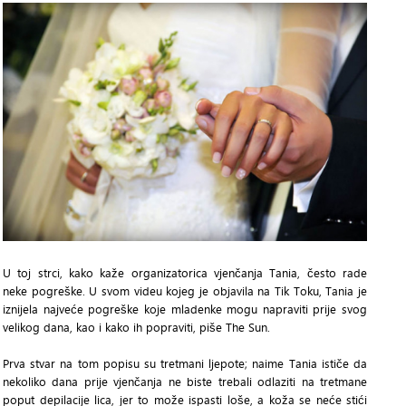
U toj strci, kako kaže organizatorica vjenčanja Tania, često rade
neke pogreške. U svom videu kojeg je objavila na Tik Toku, Tania je
iznijela najveće pogreške koje mladenke mogu napraviti prije svog
velikog dana, kao i kako ih popraviti, piše The Sun.
Prva stvar na tom popisu su tretmani ljepote; naime Tania ističe da
nekoliko dana prije vjenčanja ne biste trebali odlaziti na tretmane
poput depilacije lica, jer to može ispasti loše, a koža se neće stići