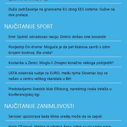
Duža zadržavanja na granicama EU zbog EES sistema: Gužve na
dva prelaza
NAJČITANIJE
SPORT
Emir Spahić obradovao naciju: Dobro došao sine bosanski
Posljednji čin drame: Moguće je da pet klubova završi s istim
brojem bodova, šta onda?
Kostarika u Zenici: Moglu li Zmajevi konačno nekoga pobijediti?
UEFA odabrala sudije za EURO, među njima Slovenac koji se
našao u centru velikog skandala u BiH
Predstavljamo švedski klub Elfsborg, narednog rivala Veleža u
Konferencijskoj ligi
NAJČITANIJE
ZANIMLJIVOSTI
Serviser upozorava kada klima uređaj može da se zapali
Haris Džinović: Melina je nikakva žena, bitne su joj samo pare