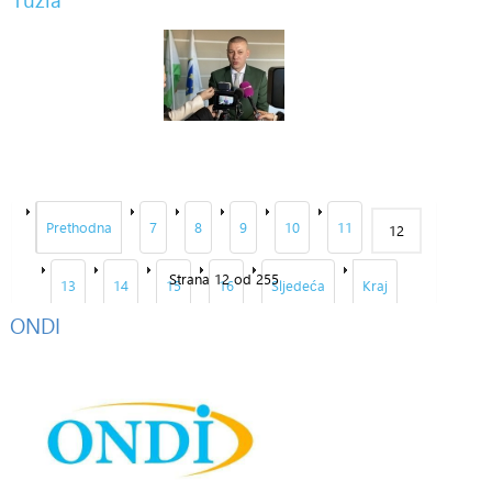
Prethodna
7
8
9
10
11
12
Strana 12 od 255
13
14
15
16
Sljedeća
Kraj
ONDI