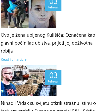
03
Februar
Ovo je žena ubijenog Kulišića: Označena kao
glavni počinilac ubistva, prijeti joj doživotna
robija
Read full article
03
Februar
Nihad i Vidak su svijetu otkrili strašnu istinu o
jezivom groblju Evrope na granici BiH i Srbije