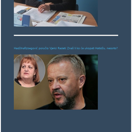
Hadžihafizbegović poručio Vjerici Radeti: Znaš li ko će ukopati Hatidžu, nesorto?