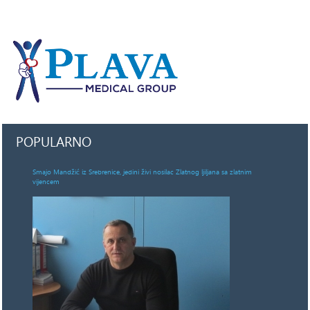
POPULARNO
Smajo Mandžić iz Srebrenice, jedini živi nosilac Zlatnog ljiljana sa zlatnim
vijencem