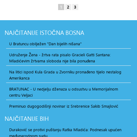
1
2
3
NAJČITANIJE
ISTOČNA BOSNA
U Bratuncu obilježen "Dan bijelih nišana"
Udruženje Žena - žrtva rata pisalo Gracieli Gatti Santana:
Mladićevim žrtvama sloboda nije bila ponuđena
Na litici ispod Kula Grada u Zvorniku pronađeno tijelo nestalog
Amerikanca
BRATUNAC - U nedjelju dženaza u odsustvu u Memorijalnom
centru Veljaci
Preminuo dugogodišnji novinar iz Srebrenice Sakib Smajlović
NAJČITANIJE
BIH
Duraković se protivi puštanju Ratka Mladića: Podnesak upućen
međunarodnom sudu