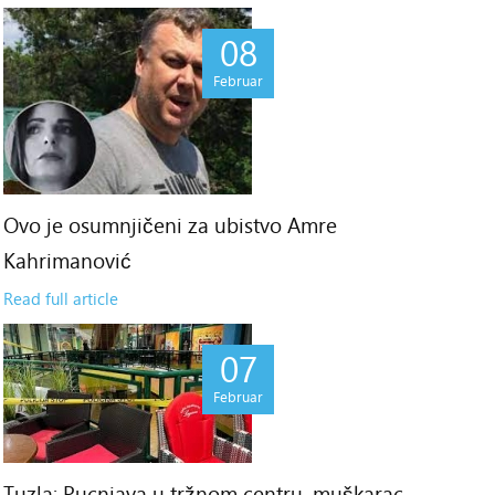
08
Februar
Ovo je osumnjičeni za ubistvo Amre
Kahrimanović
Read full article
07
Februar
Tuzla: Pucnjava u tržnom centru, muškarac