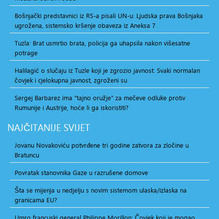
Bošnjački predstavnici iz RS-a pisali UN-u: Ljudska prava Bošnjaka
ugrožena, sistemsko kršenje obaveza iz Aneksa 7
Tuzla: Brat usmrtio brata, policija ga uhapsila nakon višesatne
potrage
Halilagić o slučaju iz Tuzle koji je zgrozio javnost: Svaki normalan
čovjek i cjelokupna javnost, zgroženi su
Sergej Barbarez ima "tajno oružje" za mečeve odluke protiv
Rumunije i Austrije, hoće li ga iskoristiti?
NAJČITANIJE
SVIJET
Jovanu Novakoviću potvrđene tri godine zatvora za zločine u
Bratuncu
Povratak stanovnika Gaze u razrušene domove
Šta se mijenja u nedjelju s novim sistemom ulaska/izlaska na
granicama EU?
Umro francuski general Philippe Morillon: Čovjek koji je mogao