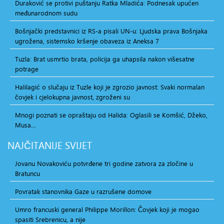
Duraković se protivi puštanju Ratka Mladića: Podnesak upućen
međunarodnom sudu
Bošnjački predstavnici iz RS-a pisali UN-u: Ljudska prava Bošnjaka
ugrožena, sistemsko kršenje obaveza iz Aneksa 7
Tuzla: Brat usmrtio brata, policija ga uhapsila nakon višesatne
potrage
Halilagić o slučaju iz Tuzle koji je zgrozio javnost: Svaki normalan
čovjek i cjelokupna javnost, zgroženi su
Mnogi poznati se opraštaju od Halida: Oglasili se Komšić, Džeko,
Musa…
NAJČITANIJE
SVIJET
Jovanu Novakoviću potvrđene tri godine zatvora za zločine u
Bratuncu
Povratak stanovnika Gaze u razrušene domove
Umro francuski general Philippe Morillon: Čovjek koji je mogao
spasiti Srebrenicu, a nije