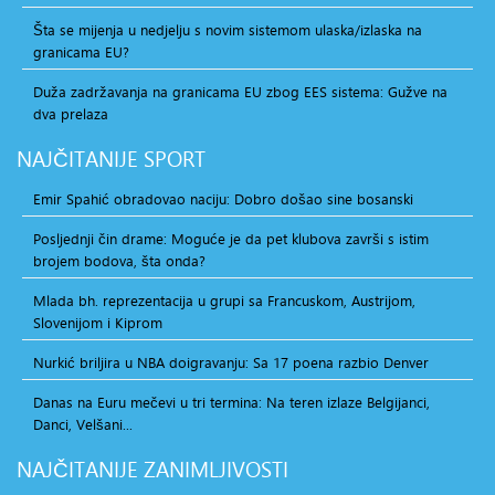
Šta se mijenja u nedjelju s novim sistemom ulaska/izlaska na
granicama EU?
Duža zadržavanja na granicama EU zbog EES sistema: Gužve na
dva prelaza
NAJČITANIJE
SPORT
Emir Spahić obradovao naciju: Dobro došao sine bosanski
Posljednji čin drame: Moguće je da pet klubova završi s istim
brojem bodova, šta onda?
Mlada bh. reprezentacija u grupi sa Francuskom, Austrijom,
Slovenijom i Kiprom
Nurkić briljira u NBA doigravanju: Sa 17 poena razbio Denver
Danas na Euru mečevi u tri termina: Na teren izlaze Belgijanci,
Danci, Velšani...
NAJČITANIJE
ZANIMLJIVOSTI