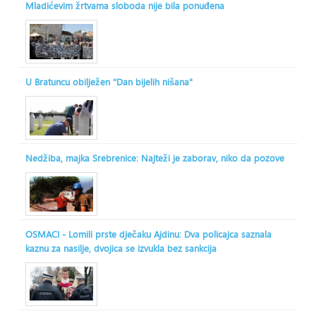
Mladićevim žrtvama sloboda nije bila ponuđena
U Bratuncu obilježen "Dan bijelih nišana"
Nedžiba, majka Srebrenice: Najteži je zaborav, niko da pozove
OSMACI - Lomili prste dječaku Ajdinu: Dva policajca saznala
kaznu za nasilje, dvojica se izvukla bez sankcija