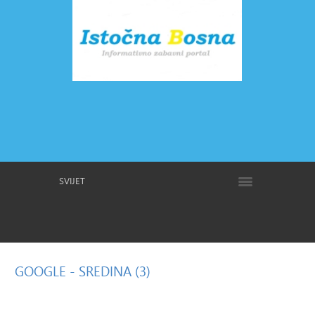
SVIJET
GOOGLE
- SREDINA (3)