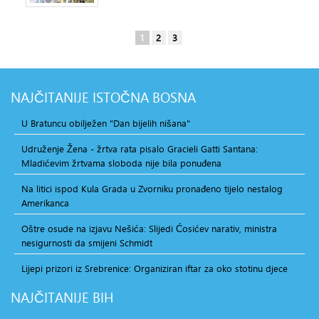
1
2
3
NAJČITANIJE
ISTOČNA BOSNA
U Bratuncu obilježen "Dan bijelih nišana"
Udruženje Žena - žrtva rata pisalo Gracieli Gatti Santana:
Mladićevim žrtvama sloboda nije bila ponuđena
Na litici ispod Kula Grada u Zvorniku pronađeno tijelo nestalog
Amerikanca
Oštre osude na izjavu Nešića: Slijedi Ćosićev narativ, ministra
nesigurnosti da smijeni Schmidt
Lijepi prizori iz Srebrenice: Organiziran iftar za oko stotinu djece
NAJČITANIJE
BIH