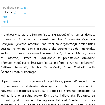
Published in
Svijet
font size
Print
Email
Proteklog vikenda u džematu “Bosanski Mesdžid” u Tampi, Florida,
održani su 2. omladinski susreti medžlisa 4 Islamske Zajednice
Bošnjaka Sjeverne Amerike. Zaduženi za organizaciju omladinskih
susreta, na kojima je bilo prisutno preko stotinu mladića i djevojaka,
su bili koordinator za omladinu medžlisa 4, Eldar ef. Malkić, Jamin
ef. Latifović, Hikmet ef. Hadžiabdić te predstavnici omladine
džemata medžlisa 4: Ilma Karačić, Salih Efendira, Amina Turkanović,
Aldijana Selimović, Narcisa Osmančević, Amer Čustović, Adis
Šahbaz i Mahir Omeragić.
U petak navečer, dok je omladina pristizala, pored džamije je bilo
organizovano omladinsko druženje i bonfire. U subotu 25.
Novembra omladinski susreti su otpočeli korisnim radioniacama na
kojima je bilo prisutno preko 80 mladića i djevojaka. Radionice su
održali: gost iz Bosne i Hercegovine Hilmi ef Sherbi i imami sa
medžlisa 4 IZBSA: Selvir ef. Mujanović i Senad ef. Šehić. Nakon