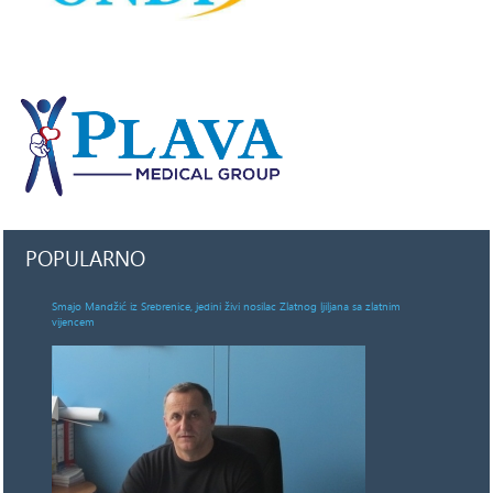
POPULARNO
Smajo Mandžić iz Srebrenice, jedini živi nosilac Zlatnog ljiljana sa zlatnim
vijencem