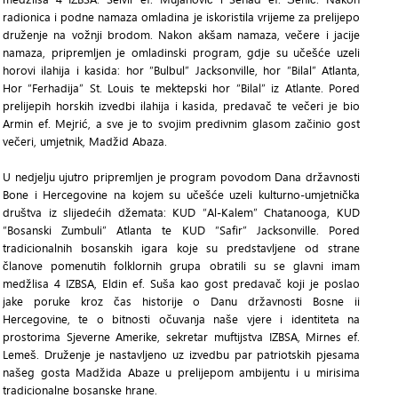
radionica i podne namaza omladina je iskoristila vrijeme za prelijepo
druženje na vožnji brodom. Nakon akšam namaza, večere i jacije
namaza, pripremljen je omladinski program, gdje su učešće uzeli
horovi ilahija i kasida: hor “Bulbul” Jacksonville, hor “Bilal” Atlanta,
Hor “Ferhadija” St. Louis te mektepski hor “Bilal” iz Atlante. Pored
prelijepih horskih izvedbi ilahija i kasida, predavač te večeri je bio
Armin ef. Mejrić, a sve je to svojim predivnim glasom začinio gost
večeri, umjetnik, Madžid Abaza.
U nedjelju ujutro pripremljen je program povodom Dana državnosti
Bone i Hercegovine na kojem su učešće uzeli kulturno-umjetnička
društva iz slijedećih džemata: KUD “Al-Kalem” Chatanooga, KUD
“Bosanski Zumbuli” Atlanta te KUD “Safir” Jacksonville. Pored
tradicionalnih bosanskih igara koje su predstavljene od strane
članove pomenutih folklornih grupa obratili su se glavni imam
medžlisa 4 IZBSA, Eldin ef. Suša kao gost predavač koji je poslao
jake poruke kroz čas historije o Danu državnosti Bosne ii
Hercegovine, te o bitnosti očuvanja naše vjere i identiteta na
prostorima Sjeverne Amerike, sekretar muftijstva IZBSA, Mirnes ef.
Lemeš. Druženje je nastavljeno uz izvedbu par patriotskih pjesama
našeg gosta Madžida Abaze u prelijepom ambijentu i u mirisima
tradicionalne bosanske hrane.