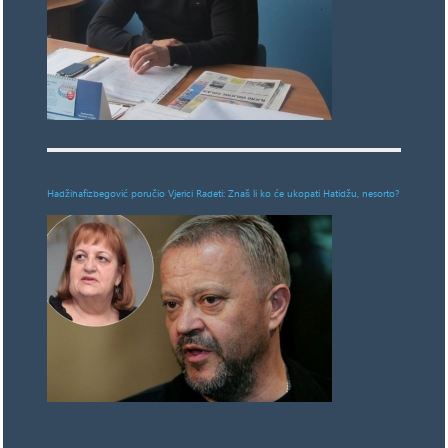
Hadžihafizbegović poručio Vjerici Radeti: Znaš li ko će ukopati Hatidžu, nesorto?