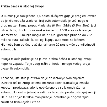
Praksa češća u istočnoj Evropi
U Rumuniji je zabilježeno 7,8 posto slučajeva gdje je pregled utvrdio
da je kilometraža vraćena. Broj ovih automobila je veći nego u
drugima zemljama, poput Mađarske (6,1%) i Srbije (5,3%). Stručnjaci
ističu da bi, ukoliko bi se izrekle kazne od 3.000 eura za lažiranje
kilometraže, Rumunija mogla da prikupi godišnje prihode do 222
miliona eura. Takođe, kupci koji kupuju automobil sa lažnom
kilometražom obično plaćaju najmanje 20 posto više od vrijednosti
automobila.
Studija takođe pokazuje da je ova praksa češća u istočnoj Evropi
nego na zapadu. To je zbog nižih prihoda i mnogo većeg broja
uvezenih automobila.
Konačno, ista studija otkriva da je dokazivanje ovih činjenica
izuzetno teško. Zbog sistema međunarodnih transakcija između
kupaca i prodavaca, vrlo je uobičajeno da se kilometraža na
automobilu vrati u jednoj, a zatim se to vozilo proda u drugoj zemlji.
Da bi se spriječile takve manipulacije, potreban je odgovarajući
zakon na nivou cijele Evrope.