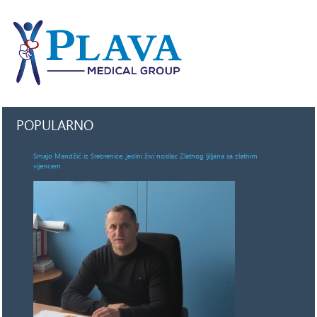
POPULARNO
Smajo Mandžić iz Srebrenice, jedini živi nosilac Zlatnog ljiljana sa zlatnim
vijencem