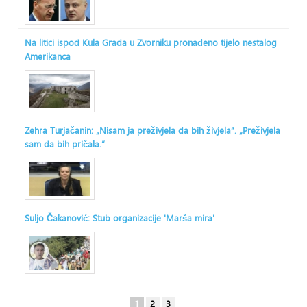
Na litici ispod Kula Grada u Zvorniku pronađeno tijelo nestalog
Amerikanca
Zehra Turjačanin: „Nisam ja preživjela da bih živjela“. „Preživjela
sam da bih pričala.“
Suljo Čakanović: Stub organizacije 'Marša mira'
1
2
3