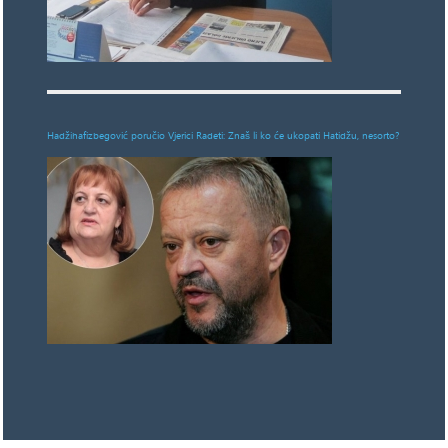
Hadžihafizbegović poručio Vjerici Radeti: Znaš li ko će ukopati Hatidžu, nesorto?