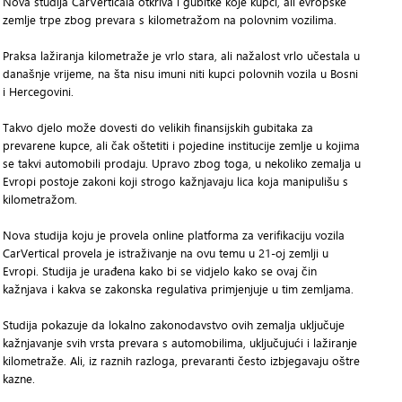
Nova studija CarVerticala otkriva i gubitke koje kupci, ali evropske
zemlje trpe zbog prevara s kilometražom na polovnim vozilima.
Praksa lažiranja kilometraže je vrlo stara, ali nažalost vrlo učestala u
današnje vrijeme, na šta nisu imuni niti kupci polovnih vozila u Bosni
i Hercegovini.
Takvo djelo može dovesti do velikih finansijskih gubitaka za
prevarene kupce, ali čak oštetiti i pojedine institucije zemlje u kojima
se takvi automobili prodaju. Upravo zbog toga, u nekoliko zemalja u
Evropi postoje zakoni koji strogo kažnjavaju lica koja manipulišu s
kilometražom.
Nova studija koju je provela online platforma za verifikaciju vozila
CarVertical provela je istraživanje na ovu temu u 21-oj zemlji u
Evropi. Studija je urađena kako bi se vidjelo kako se ovaj čin
kažnjava i kakva se zakonska regulativa primjenjuje u tim zemljama.
Studija pokazuje da lokalno zakonodavstvo ovih zemalja uključuje
kažnjavanje svih vrsta prevara s automobilima, uključujući i lažiranje
kilometraže. Ali, iz raznih razloga, prevaranti često izbjegavaju oštre
kazne.