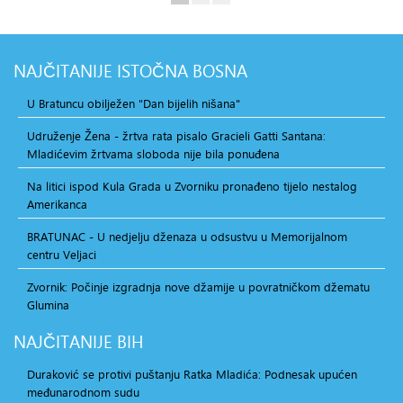
NAJČITANIJE
ISTOČNA BOSNA
U Bratuncu obilježen "Dan bijelih nišana"
Udruženje Žena - žrtva rata pisalo Gracieli Gatti Santana:
Mladićevim žrtvama sloboda nije bila ponuđena
Na litici ispod Kula Grada u Zvorniku pronađeno tijelo nestalog
Amerikanca
BRATUNAC - U nedjelju dženaza u odsustvu u Memorijalnom
centru Veljaci
Zvornik: Počinje izgradnja nove džamije u povratničkom džematu
Glumina
NAJČITANIJE
BIH
Duraković se protivi puštanju Ratka Mladića: Podnesak upućen
međunarodnom sudu