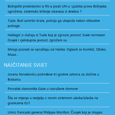
Bošnjački predstavnici iz RS-a pisali UN-u: Ljudska prava Bošnjaka
ugrožena, sistemsko kršenje obaveza iz Aneksa 7
Tuzla: Brat usmrtio brata, policija ga uhapsila nakon višesatne
potrage
Halilagić o slučaju iz Tuzle koji je zgrozio javnost: Svaki normalan
čovjek i cjelokupna javnost, zgroženi su
Mnogi poznati se opraštaju od Halida: Oglasili se Komšić, Džeko,
Musa…
NAJČITANIJE
SVIJET
Jovanu Novakoviću potvrđene tri godine zatvora za zločine u
Bratuncu
Povratak stanovnika Gaze u razrušene domove
Šta se mijenja u nedjelju s novim sistemom ulaska/izlaska na
granicama EU?
Umro francuski general Philippe Morillon: Čovjek koji je mogao