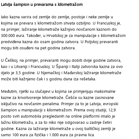
Latvija šampion u prevarama s kilometražom
Iako kazna varira od zemlje do zemlje, postoje i neke zemlje u
kojima se prevara s kilometražom shvata ozbiljno. U Francuskoj je,
na primjer, lažiranje kilometraže kažnjivo novčanom kaznom do
300.000 eura. Također, u Hrvatskoj je za manipulacije s kilometražom
predviđena kazna do osam godina zatvora. U Poljskoj prevaranti
mogu biti osuđeni na pet godina zatvora.
U Češkoj, na primjer, prevaranti mogu dobiti dvije godine zatvora,
kao i u Litvaniji i Francuskoj. U Španiji i Italiji zatvorska kazna za ovo
djelo je 3,5 godine. U Njemačkoj i Mađarskoj lažiranje kilometraže
može biti kažnjeno čak i s godinu dana iza rešetaka.
Međutim, rijetki su slučajevi u kojima se primjenjuju maksimalne
kazne za krivotvorenje kilometraže. Češće su kazne zasnovane
isključivo na novčanim penalima. Primjer za to je Latvija, evropski
šampion u manipulaciji s kilometražom. Prema ovoj studiji, 12,9
posto svih automobila pregledanih na online platformi imalo je
lažnu kilometražu, a za to niko nije odgovarao u zadnje četiri
godine. Kazna za lažiranje kilometraže u ovoj baltičkoj zemlji je
samo 100 eura za fizička i 1.000 eura za pravna lica.