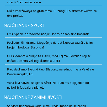
spasiti Srebrenicu, a nije
Duža zadržavanja na granicama EU zbog EES sistema: Gužve na
dva prelaza
NAJČITANIJE
SPORT
Emir Spahić obradovao naciju: Dobro došao sine bosanski
Posljednji čin drame: Moguće je da pet klubova završi s istim
brojem bodova, šta onda?
UEFA odabrala sudije za EURO, među njima Slovenac koji se
našao u centru velikog skandala u BiH
Predstavljamo švedski klub Elfsborg, narednog rivala Veleža u
Konferencijskoj ligi
Vaha lovi najveći uspjeh u Africi: Na putu mu stoji jedan od
najboljih fudbalera planete
NAJČITANIJE
ZANIMLJIVOSTI
Serviser upozorava kada klima uređaj može da se zapali