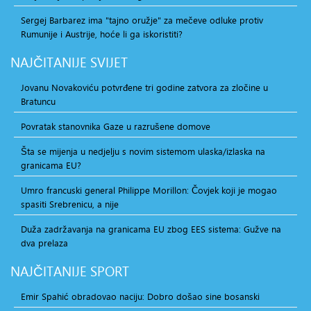
Sergej Barbarez ima "tajno oružje" za mečeve odluke protiv
Rumunije i Austrije, hoće li ga iskoristiti?
NAJČITANIJE
SVIJET
Jovanu Novakoviću potvrđene tri godine zatvora za zločine u
Bratuncu
Povratak stanovnika Gaze u razrušene domove
Šta se mijenja u nedjelju s novim sistemom ulaska/izlaska na
granicama EU?
Umro francuski general Philippe Morillon: Čovjek koji je mogao
spasiti Srebrenicu, a nije
Duža zadržavanja na granicama EU zbog EES sistema: Gužve na
dva prelaza
NAJČITANIJE
SPORT
Emir Spahić obradovao naciju: Dobro došao sine bosanski