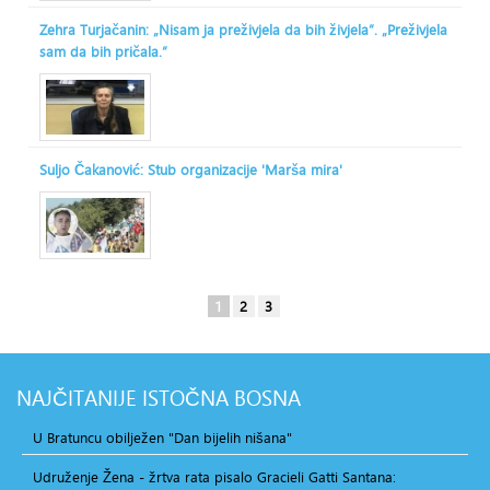
Zehra Turjačanin: „Nisam ja preživjela da bih živjela“. „Preživjela
sam da bih pričala.“
Suljo Čakanović: Stub organizacije 'Marša mira'
1
2
3
NAJČITANIJE
ISTOČNA BOSNA
U Bratuncu obilježen "Dan bijelih nišana"
Udruženje Žena - žrtva rata pisalo Gracieli Gatti Santana: