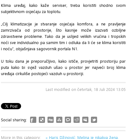
Klima uređaj, kako kaže serviser, treba koristiti shodno svom
subjektivnom osjećaju za toplotu.
„Cilj klimatizacije je stvaranje osjećaja komfora, a ne pravljenje
zamrzivača od prostorije, što kasnije može izazvati ozbiljne
zdravstvene probleme. Tako da je uslijed velikih vrućina i tropskih
noći sve individualno pa samim tim i odluka da li će se klima koristiti
i noću“, objašnjava sagovornik portala N1.
U toku dana je preporučljivo, kako ističe, provjetriti prostoriju par
puta kako bi svjež vazduh ušao u prostor jer najveći broj klima
uređaja cirkuliše postojeći vazduh u prostoriji.
Last modified on četvrtak, 18 Juli 2024 13:05
Social sharing:
More in this category:
« Haris Džinović: Melina je nikakva žena,