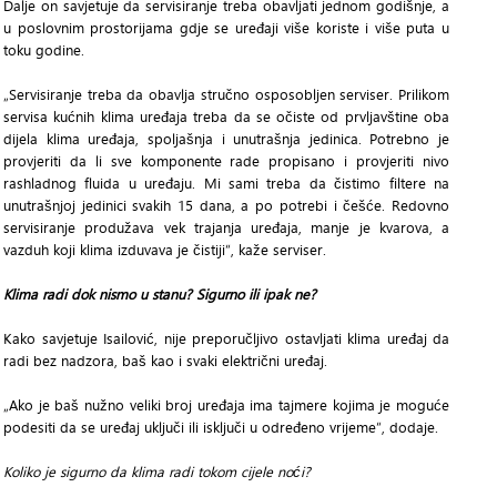
Dalje on savjetuje da servisiranje treba obavljati jednom godišnje, a
u poslovnim prostorijama gdje se uređaji više koriste i više puta u
toku godine.
„Servisiranje treba da obavlja stručno osposobljen serviser. Prilikom
servisa kućnih klima uređaja treba da se očiste od prvljavštine oba
dijela klima uređaja, spoljašnja i unutrašnja jedinica. Potrebno je
provjeriti da li sve komponente rade propisano i provjeriti nivo
rashladnog fluida u uređaju. Mi sami treba da čistimo filtere na
unutrašnjoj jedinici svakih 15 dana, a po potrebi i češće. Redovno
servisiranje produžava vek trajanja uređaja, manje je kvarova, a
vazduh koji klima izduvava je čistiji“, kaže serviser.
Klima radi dok nismo u stanu? Sigurno ili ipak ne?
Kako savjetuje Isailović, nije preporučljivo ostavljati klima uređaj da
radi bez nadzora, baš kao i svaki električni uređaj.
„Ako je baš nužno veliki broj uređaja ima tajmere kojima je moguće
podesiti da se uređaj uključi ili isključi u određeno vrijeme“, dodaje.
Koliko je sigurno da klima radi tokom cijele noći?