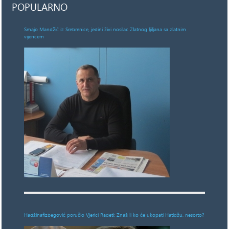
POPULARNO
Smajo Mandžić iz Srebrenice, jedini živi nosilac Zlatnog ljiljana sa zlatnim
vijencem
Hadžihafizbegović poručio Vjerici Radeti: Znaš li ko će ukopati Hatidžu, nesorto?