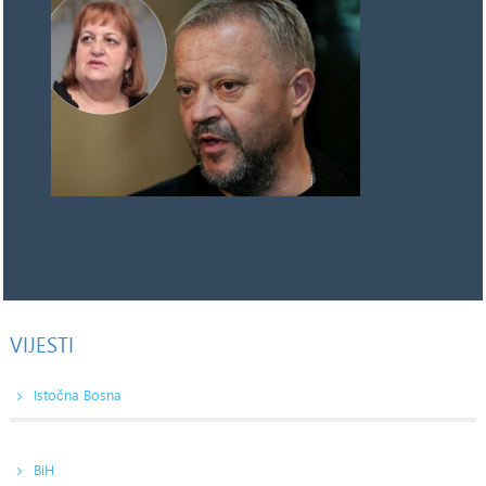
VIJESTI
Istočna Bosna
BiH