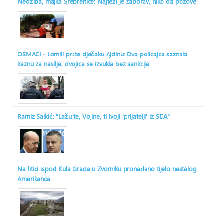
Nedžiba, majka Srebrenice: Najteži je zaborav, niko da pozove
OSMACI - Lomili prste dječaku Ajdinu: Dva policajca saznala
kaznu za nasilje, dvojica se izvukla bez sankcija
Ramiz Salkić: "Lažu te, Vojine, ti tvoji 'prijatelji' iz SDA"
Na litici ispod Kula Grada u Zvorniku pronađeno tijelo nestalog
Amerikanca