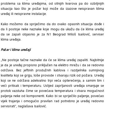
problema sa klima uređajima, od sitnijih kvarova pa do ozbiljnijih
situacija kao što je požar koji može da izazove neispravan klima
uređaj ili neispravne instalacije.
Kako možemo da spriječimo da do ovako opasnih situacija dođe i
da li postoje neke naznake koje mogu da ukažu da će klima uređaj
da se zapali objasnio je za N1 Beograd Miloš Isailović, serviser
klima uređaja.
Požar i klima uređaji
„Ne postoje tačne naznake da će se klima uređaj zapaliti. Najbitnije
je da je uređaj propisno priključen na elektro mrežu i da se redovno
održava. Bez jeftinih produžnih kablova i razdjelnika sumnjivog
kvaliteta koji se grijju, loše provode i stvaraju rizik od požara. Uređaj
koji se ne održava adekvatno trpi veća opterećenja, a samim tim i
veći pritisak i temperaturu. Uslijed zaprljanosti uređaja smanjuje se
protok vazduha čime se povećava temperatura i stvara mogućnost
paljenja neke od komponenti. Kako bi se spriječilo paljenje, povećao
vijek trajanja i omogućio pravilan rad potrebno je uređaj redovno
servisirati“, naglašava Isailović.