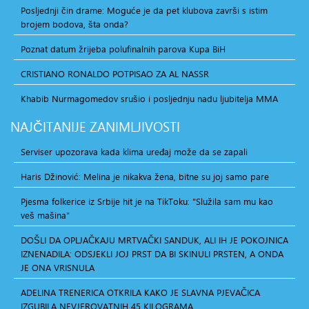
Posljednji čin drame: Moguće je da pet klubova završi s istim
brojem bodova, šta onda?
Poznat datum žrijeba polufinalnih parova Kupa BiH
CRISTIANO RONALDO POTPISAO ZA AL NASSR
Khabib Nurmagomedov srušio i posljednju nadu ljubitelja MMA
NAJČITANIJE
ZANIMLJIVOSTI
Serviser upozorava kada klima uređaj može da se zapali
Haris Džinović: Melina je nikakva žena, bitne su joj samo pare
Pjesma folkerice iz Srbije hit je na TikToku: "Služila sam mu kao
veš mašina"
DOŠLI DA OPLJAČKAJU MRTVAČKI SANDUK, ALI IH JE POKOJNICA
IZNENADILA: ODSJEKLI JOJ PRST DA BI SKINULI PRSTEN, A ONDA
JE ONA VRISNULA
ADELINA TRENERICA OTKRILA KAKO JE SLAVNA PJEVAČICA
IZGUBILA NEVJEROVATNIH 45 KILOGRAMA