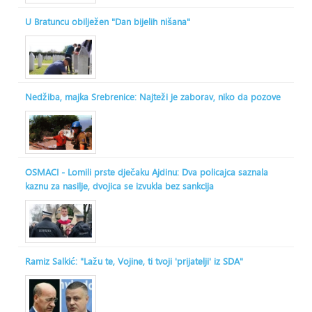
U Bratuncu obilježen "Dan bijelih nišana"
Nedžiba, majka Srebrenice: Najteži je zaborav, niko da pozove
OSMACI - Lomili prste dječaku Ajdinu: Dva policajca saznala
kaznu za nasilje, dvojica se izvukla bez sankcija
Ramiz Salkić: "Lažu te, Vojine, ti tvoji 'prijatelji' iz SDA"