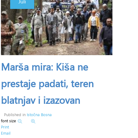
Juli
Marša mira: Kiša ne
prestaje padati, teren
blatnjav i izazovan
Published in
Istočna Bosna
font size
Print
Email