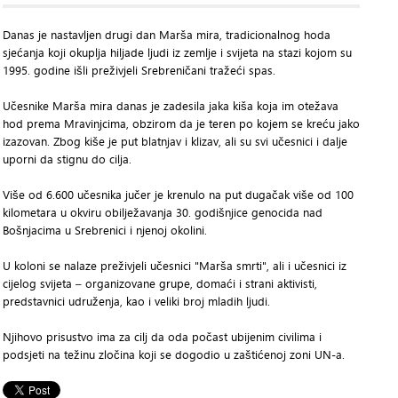
Danas je nastavljen drugi dan Marša mira, tradicionalnog hoda
sjećanja koji okuplja hiljade ljudi iz zemlje i svijeta na stazi kojom su
1995. godine išli preživjeli Srebreničani tražeći spas.
Učesnike Marša mira danas je zadesila jaka kiša koja im otežava
hod prema Mravinjcima, obzirom da je teren po kojem se kreću jako
izazovan. Zbog kiše je put blatnjav i klizav, ali su svi učesnici i dalje
uporni da stignu do cilja.
Više od 6.600 učesnika jučer je krenulo na put dugačak više od 100
kilometara u okviru obilježavanja 30. godišnjice genocida nad
Bošnjacima u Srebrenici i njenoj okolini.
U koloni se nalaze preživjeli učesnici "Marša smrti", ali i učesnici iz
cijelog svijeta – organizovane grupe, domaći i strani aktivisti,
predstavnici udruženja, kao i veliki broj mladih ljudi.
Njihovo prisustvo ima za cilj da oda počast ubijenim civilima i
podsjeti na težinu zločina koji se dogodio u zaštićenoj zoni UN-a.