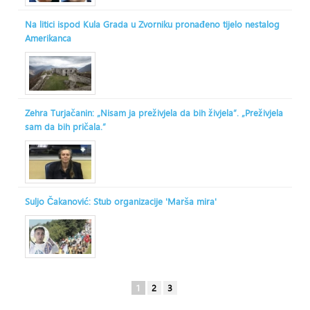
Na litici ispod Kula Grada u Zvorniku pronađeno tijelo nestalog
Amerikanca
Zehra Turjačanin: „Nisam ja preživjela da bih živjela“. „Preživjela
sam da bih pričala.“
Suljo Čakanović: Stub organizacije 'Marša mira'
1
2
3