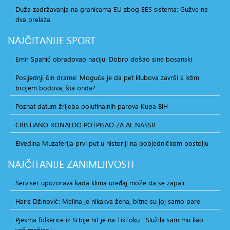
Duža zadržavanja na granicama EU zbog EES sistema: Gužve na
dva prelaza
NAJČITANIJE
SPORT
Emir Spahić obradovao naciju: Dobro došao sine bosanski
Posljednji čin drame: Moguće je da pet klubova završi s istim
brojem bodova, šta onda?
Poznat datum žrijeba polufinalnih parova Kupa BiH
CRISTIANO RONALDO POTPISAO ZA AL NASSR
Elvedina Muzaferija prvi put u historiji na pobjedničkom postolju
NAJČITANIJE
ZANIMLJIVOSTI
Serviser upozorava kada klima uređaj može da se zapali
Haris Džinović: Melina je nikakva žena, bitne su joj samo pare
Pjesma folkerice iz Srbije hit je na TikToku: "Služila sam mu kao