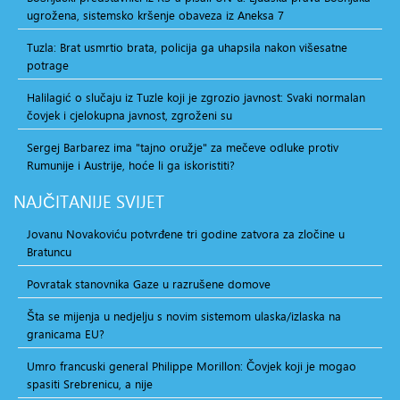
ugrožena, sistemsko kršenje obaveza iz Aneksa 7
Tuzla: Brat usmrtio brata, policija ga uhapsila nakon višesatne
potrage
Halilagić o slučaju iz Tuzle koji je zgrozio javnost: Svaki normalan
čovjek i cjelokupna javnost, zgroženi su
Sergej Barbarez ima "tajno oružje" za mečeve odluke protiv
Rumunije i Austrije, hoće li ga iskoristiti?
NAJČITANIJE
SVIJET
Jovanu Novakoviću potvrđene tri godine zatvora za zločine u
Bratuncu
Povratak stanovnika Gaze u razrušene domove
Šta se mijenja u nedjelju s novim sistemom ulaska/izlaska na
granicama EU?
Umro francuski general Philippe Morillon: Čovjek koji je mogao
spasiti Srebrenicu, a nije