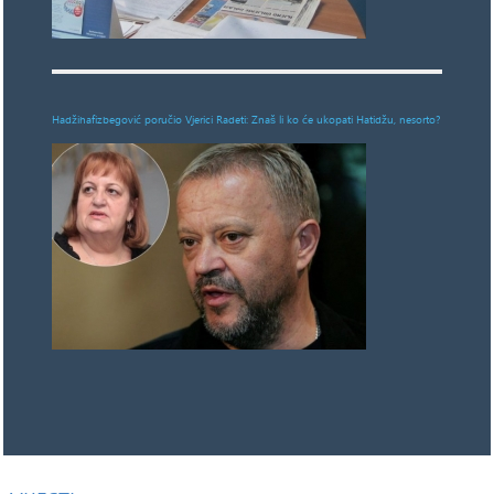
Hadžihafizbegović poručio Vjerici Radeti: Znaš li ko će ukopati Hatidžu, nesorto?