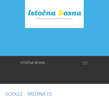
ISTOČNA BOSNA
GOOGLE
- SREDINA (3)