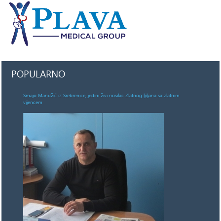
POPULARNO
Smajo Mandžić iz Srebrenice, jedini živi nosilac Zlatnog ljiljana sa zlatnim
vijencem