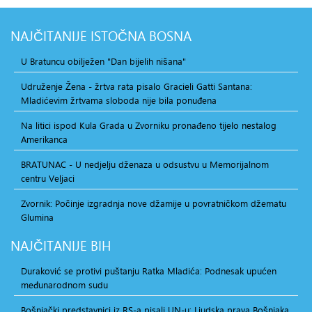
NAJČITANIJE
ISTOČNA BOSNA
U Bratuncu obilježen "Dan bijelih nišana"
Udruženje Žena - žrtva rata pisalo Gracieli Gatti Santana:
Mladićevim žrtvama sloboda nije bila ponuđena
Na litici ispod Kula Grada u Zvorniku pronađeno tijelo nestalog
Amerikanca
BRATUNAC - U nedjelju dženaza u odsustvu u Memorijalnom
centru Veljaci
Zvornik: Počinje izgradnja nove džamije u povratničkom džematu
Glumina
NAJČITANIJE
BIH
Duraković se protivi puštanju Ratka Mladića: Podnesak upućen
međunarodnom sudu
Bošnjački predstavnici iz RS-a pisali UN-u: Ljudska prava Bošnjaka