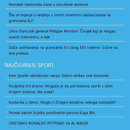
Povratak stanovnika Gaze u razrušene domove
Šta se mijenja u nedjelju s novim sistemom ulaska/izlaska na
granicama EU?
Umro francuski general Philippe Morillon: Čovjek koji je mogao
spasiti Srebrenicu, a nije
Duža zadržavanja na granicama EU zbog EES sistema: Gužve na
dva prelaza
NAJČITANIJE
SPORT
Emir Spahić obradovao naciju: Dobro došao sine bosanski
Posljednji čin drame: Moguće je da pet klubova završi s istim
brojem bodova, šta onda?
Kostarika u Zenici: Moglu li Zmajevi konačno nekoga pobijediti?
Poznat datum žrijeba polufinalnih parova Kupa BiH
CRISTIANO RONALDO POTPISAO ZA AL NASSR