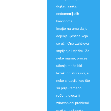
dojke, jajnika i
endometrijskih
karcinoma.
Imajte na umu da je
dojenje vještina koja
se uči. Ona zahtijeva
strpljenje i vježbu. Za
neke mame, proces
učenja može biti
težak i frustrirajući, a
neke situacije kao što
su prijevremeno
rođena djeca ili
zdravstveni problemi
majke, otežavaju