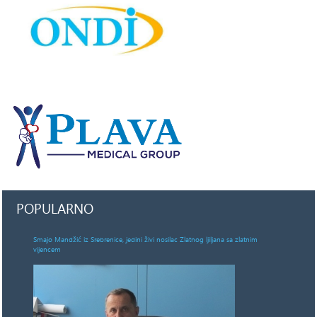
POPULARNO
Smajo Mandžić iz Srebrenice, jedini živi nosilac Zlatnog ljiljana sa zlatnim
vijencem