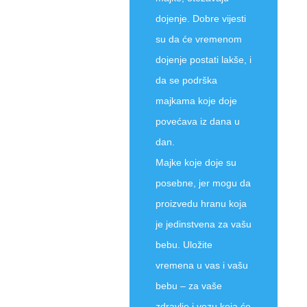
dojenje. Dobre vijesti
su da će vremenom
dojenje postati lakše, i
da se podrška
majkama koje doje
povećava iz dana u
dan.
Majke koje doje su
posebne, jer mogu da
proizvedu hranu koja
je jedinstvena za vašu
bebu. Uložite
vremena u vas i vašu
bebu – za vaše
zdravlje i vezu koja će