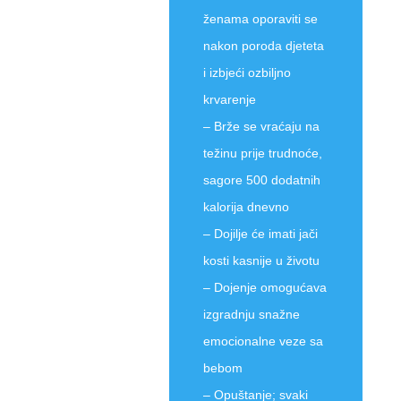
ženama oporaviti se
nakon poroda djeteta
i izbjeći ozbiljno
krvarenje
– Brže se vraćaju na
težinu prije trudnoće,
sagore 500 dodatnih
kalorija dnevno
– Dojilje će imati jači
kosti kasnije u životu
– Dojenje omogućava
izgradnju snažne
emocionalne veze sa
bebom
– Opuštanje; svaki