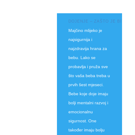
DOJENJE – ZAŠTO JE BITNO 
Majčino mlijeko je
najsigurnija i
najzdravija hrana za
bebu. Lako se
probavlja i pruža sve
što vaša beba treba u
prvih šest mjeseci.
Bebe koje doje imaju
bolji mentalni razvoj i
emocionalnu
sigurnost. One
također imaju bolju