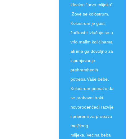
idealno “prvo mlijeko”.
Zove se kolostrum.
Kolostrum je gust,
žućkast i izlučuje se u
vrlo malim količinama
ali ima ga dovoljno za
ispunjavanje
prehrambenih
potreba Vaše bebe.
Kolostrum pomaže da
se probavni trakt
novorođenčadi razvije
i pripremi za probavu
majčinog
mlijeka. Većina beba