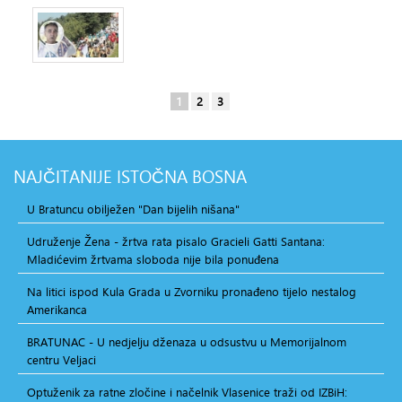
1
2
3
NAJČITANIJE
ISTOČNA BOSNA
U Bratuncu obilježen "Dan bijelih nišana"
Udruženje Žena - žrtva rata pisalo Gracieli Gatti Santana:
Mladićevim žrtvama sloboda nije bila ponuđena
Na litici ispod Kula Grada u Zvorniku pronađeno tijelo nestalog
Amerikanca
BRATUNAC - U nedjelju dženaza u odsustvu u Memorijalnom
centru Veljaci
Optuženik za ratne zločine i načelnik Vlasenice traži od IZBiH: