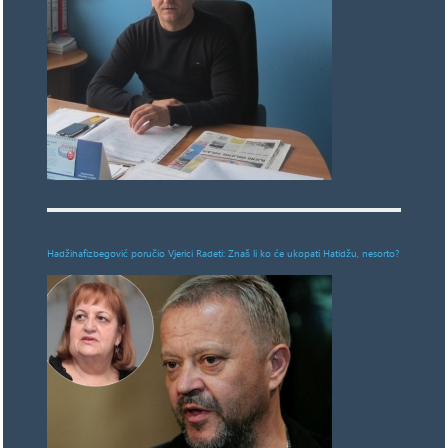
Hadžihafizbegović poručio Vjerici Radeti: Znaš li ko će ukopati Hatidžu, nesorto?