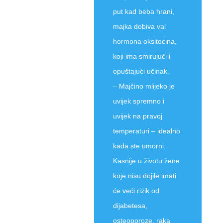
put kad beba hrani,
majka dobiva val
hormona oksitocina,
koji ima smirujući i
opuštajući učinak.
– Majčino mlijeko je
uvijek spremno i
uvijek na pravoj
temperaturi – idealno
kada ste umorni.
Kasnije u životu žene
koje nisu dojile imati
će veći rizik od
dijabetesa,
osteoporoze, raka