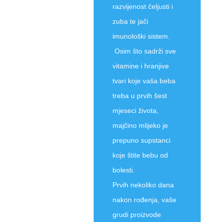
razvijenost čeljusti i
zuba te jači
imunološki sistem.
Osim što sadrži sve
vitamine i hranjive
tvari koje vaša beba
treba u prvih šest
mjeseci života,
majčino mlijeko je
prepuno supstanci
koje štite bebu od
bolesti.
Prvih nekoliko dana
nakon rođenja, vaše
grudi proizvode