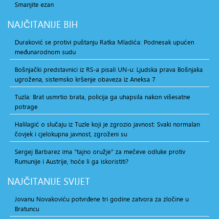
Smanjite ezan
NAJČITANIJE
BIH
Duraković se protivi puštanju Ratka Mladića: Podnesak upućen
međunarodnom sudu
Bošnjački predstavnici iz RS-a pisali UN-u: Ljudska prava Bošnjaka
ugrožena, sistemsko kršenje obaveza iz Aneksa 7
Tuzla: Brat usmrtio brata, policija ga uhapsila nakon višesatne
potrage
Halilagić o slučaju iz Tuzle koji je zgrozio javnost: Svaki normalan
čovjek i cjelokupna javnost, zgroženi su
Sergej Barbarez ima "tajno oružje" za mečeve odluke protiv
Rumunije i Austrije, hoće li ga iskoristiti?
NAJČITANIJE
SVIJET
Jovanu Novakoviću potvrđene tri godine zatvora za zločine u
Bratuncu