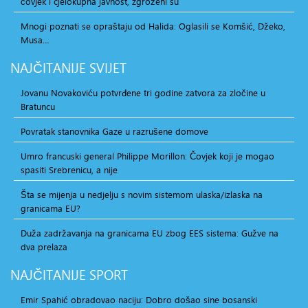
čovjek i cjelokupna javnost, zgroženi su
Mnogi poznati se opraštaju od Halida: Oglasili se Komšić, Džeko,
Musa…
NAJČITANIJE
SVIJET
Jovanu Novakoviću potvrđene tri godine zatvora za zločine u
Bratuncu
Povratak stanovnika Gaze u razrušene domove
Umro francuski general Philippe Morillon: Čovjek koji je mogao
spasiti Srebrenicu, a nije
Šta se mijenja u nedjelju s novim sistemom ulaska/izlaska na
granicama EU?
Duža zadržavanja na granicama EU zbog EES sistema: Gužve na
dva prelaza
NAJČITANIJE
SPORT
Emir Spahić obradovao naciju: Dobro došao sine bosanski