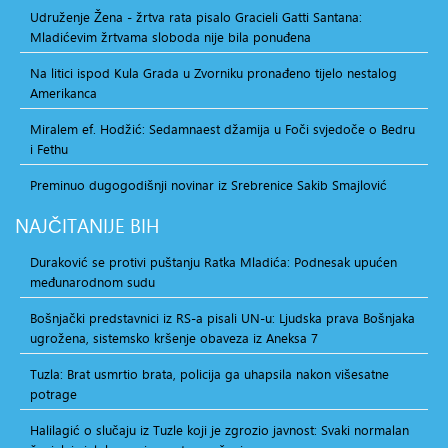
Udruženje Žena - žrtva rata pisalo Gracieli Gatti Santana:
Mladićevim žrtvama sloboda nije bila ponuđena
Na litici ispod Kula Grada u Zvorniku pronađeno tijelo nestalog
Amerikanca
Miralem ef. Hodžić: Sedamnaest džamija u Foči svjedoče o Bedru
i Fethu
Preminuo dugogodišnji novinar iz Srebrenice Sakib Smajlović
NAJČITANIJE
BIH
Duraković se protivi puštanju Ratka Mladića: Podnesak upućen
međunarodnom sudu
Bošnjački predstavnici iz RS-a pisali UN-u: Ljudska prava Bošnjaka
ugrožena, sistemsko kršenje obaveza iz Aneksa 7
Tuzla: Brat usmrtio brata, policija ga uhapsila nakon višesatne
potrage
Halilagić o slučaju iz Tuzle koji je zgrozio javnost: Svaki normalan