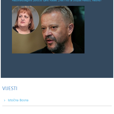
Hadžihafizbegović poručio Vjerici Radeti: Znaš li ko će ukopati Hatidžu, nesorto?
VIJESTI
Istočna Bosna