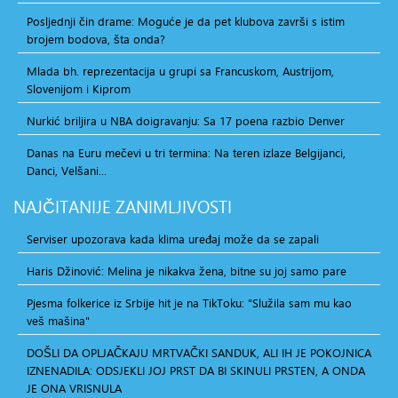
Posljednji čin drame: Moguće je da pet klubova završi s istim
brojem bodova, šta onda?
Mlada bh. reprezentacija u grupi sa Francuskom, Austrijom,
Slovenijom i Kiprom
Nurkić briljira u NBA doigravanju: Sa 17 poena razbio Denver
Danas na Euru mečevi u tri termina: Na teren izlaze Belgijanci,
Danci, Velšani...
NAJČITANIJE
ZANIMLJIVOSTI
Serviser upozorava kada klima uređaj može da se zapali
Haris Džinović: Melina je nikakva žena, bitne su joj samo pare
Pjesma folkerice iz Srbije hit je na TikToku: "Služila sam mu kao
veš mašina"
DOŠLI DA OPLJAČKAJU MRTVAČKI SANDUK, ALI IH JE POKOJNICA
IZNENADILA: ODSJEKLI JOJ PRST DA BI SKINULI PRSTEN, A ONDA
JE ONA VRISNULA