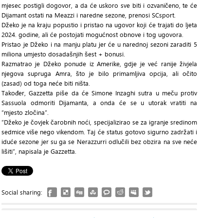
mjesec postigli dogovor, a da će uskoro sve biti i ozvaničeno, te će
Dijamant ostati na Meazzi i naredne sezone, prenosi SCsport.
Džeko je na kraju popustio i pristao na ugovor koji će trajati do ljeta
2024. godine, ali će postojati mogućnost obnove i tog ugovora.
Pristao je Džeko i na manju platu jer će u narednoj sezoni zaraditi 5
miliona umjesto dosadašnjih šest + bonusi.
Razmatrao je Džeko ponude iz Amerike, gdje je već ranije živjela
njegova supruga Amra, što je bilo primamljiva opcija, ali očito
(zasad) od toga neće biti ništa.
Također, Gazzetta piše da će Simone Inzaghi sutra u meču protiv
Sassuola odmoriti Dijamanta, a onda će se u utorak vratiti na
“mjesto zločina”.
“Džeko je čovjek čarobnih noći, specijalizirao se za igranje sredinom
sedmice više nego vikendom. Taj će status gotovo sigurno zadržati i
iduće sezone jer su ga se Nerazzurri odlučili bez obzira na sve neće
lišiti”, napisala je Gazzetta.
Social sharing: