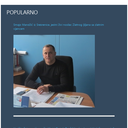
POPULARNO
Smajo Mandžić iz Srebrenice, jedini živi nosilac Zlatnog ljiljana sa zlatnim
vijencem