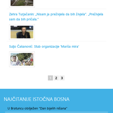
Zehra Turjačanin: „Nisam ja preživjela da bih živjela“. „Preživjela
sam da bih pričala.“
Suljo Čakanović: Stub organizacije 'Marša mira'
1
2
3
NAJČITANIJE
ISTOČNA BOSNA
U Bratuncu obilježen "Dan bijelih nišana"