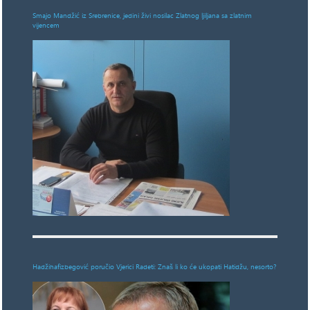
Smajo Mandžić iz Srebrenice, jedini živi nosilac Zlatnog ljiljana sa zlatnim
vijencem
Hadžihafizbegović poručio Vjerici Radeti: Znaš li ko će ukopati Hatidžu, nesorto?