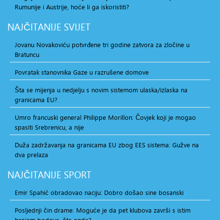
Rumunije i Austrije, hoće li ga iskoristiti?
NAJČITANIJE
SVIJET
Jovanu Novakoviću potvrđene tri godine zatvora za zločine u
Bratuncu
Povratak stanovnika Gaze u razrušene domove
Šta se mijenja u nedjelju s novim sistemom ulaska/izlaska na
granicama EU?
Umro francuski general Philippe Morillon: Čovjek koji je mogao
spasiti Srebrenicu, a nije
Duža zadržavanja na granicama EU zbog EES sistema: Gužve na
dva prelaza
NAJČITANIJE
SPORT
Emir Spahić obradovao naciju: Dobro došao sine bosanski
Posljednji čin drame: Moguće je da pet klubova završi s istim
brojem bodova, šta onda?