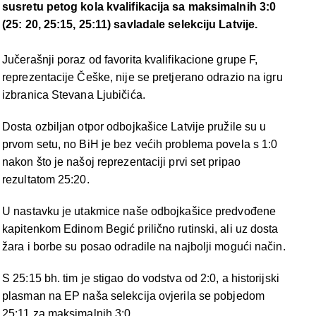
susretu petog kola kvalifikacija sa maksimalnih 3:0
(25: 20, 25:15, 25:11) savladale selekciju Latvije.
Jučerašnji poraz od favorita kvalifikacione grupe F,
reprezentacije Češke, nije se pretjerano odrazio na igru
izbranica Stevana Ljubičića.
Dosta ozbiljan otpor odbojkašice Latvije pružile su u
prvom setu, no BiH je bez većih problema povela s 1:0
nakon što je našoj reprezentaciji prvi set pripao
rezultatom 25:20.
U nastavku je utakmice naše odbojkašice predvođene
kapitenkom Edinom Begić prilično rutinski, ali uz dosta
žara i borbe su posao odradile na najbolji mogući način.
S 25:15 bh. tim je stigao do vodstva od 2:0, a historijski
plasman na EP naša selekcija ovjerila se pobjedom
25:11 za maksimalnih 3:0.