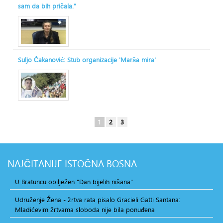
sam da bih pričala.“
Suljo Čakanović: Stub organizacije 'Marša mira'
1
2
3
NAJČITANIJE
ISTOČNA BOSNA
U Bratuncu obilježen "Dan bijelih nišana"
Udruženje Žena - žrtva rata pisalo Gracieli Gatti Santana:
Mladićevim žrtvama sloboda nije bila ponuđena