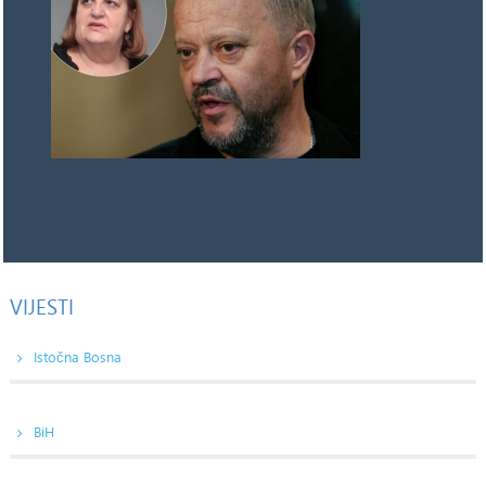
VIJESTI
Istočna Bosna
BiH