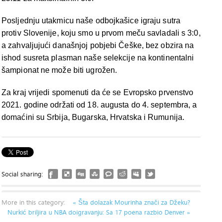
Posljednju utakmicu naše odbojkašice igraju sutra
protiv Slovenije, koju smo u prvom meču savladali s 3:0,
a zahvaljujući današnjoj pobjebi Češke, bez obzira na
ishod susreta plasman naše selekcije na kontinentalni
šampionat ne može biti ugrožen.
Za kraj vrijedi spomenuti da će se Evropsko prvenstvo
2021. godine održati od 18. augusta do 4. septembra, a
domaćini su Srbija, Bugarska, Hrvatska i Rumunija.
Social sharing:
More in this category:
« Šta dolazak Mourinha znači za Džeku?
Nurkić briljira u NBA doigravanju: Sa 17 poena razbio Denver »