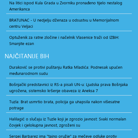
Na litici ispod Kula Grada u Zvorniku pronađeno tijelo nestalog
Amerikanca
BRATUNAC - U nedjelju dženaza u odsustvu u Memorijalnom
centru Veljaci
Optuženik za ratne zločine i načelnik Vlasenice traži od IZBiH:
Smanjite ezan
NAJČITANIJE
BIH
Duraković se protivi puštanju Ratka Mladića: Podnesak upućen
međunarodnom sudu
Bošnjački predstavnici iz RS-a pisali UN-u: Ljudska prava Bošnjaka
ugrožena, sistemsko kršenje obaveza iz Aneksa 7
Tuzla: Brat usmrtio brata, policija ga uhapsila nakon višesatne
potrage
Halilagić o slučaju iz Tuzle koji je zgrozio javnost: Svaki normalan
čovjek i cjelokupna javnost, zgroženi su
Sergej Barbarez ima "tajno oružje" za mečeve odluke protiv