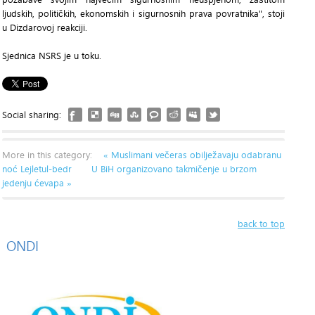
ljudskih, političkih, ekonomskih i sigurnosnih prava povratnika", stoji
u Dizdarovoj reakciji.
Sjednica NSRS je u toku.
Social sharing:
More in this category:
« Muslimani večeras obilježavaju odabranu
noć Lejletul-bedr
U BiH organizovano takmičenje u brzom
jedenju ćevapa »
back to top
ONDI