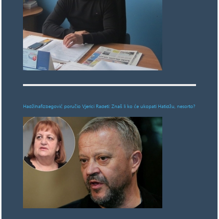
Hadžihafizbegović poručio Vjerici Radeti: Znaš li ko će ukopati Hatidžu, nesorto?