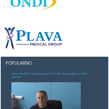
POPULARNO
Smajo Mandžić iz Srebrenice, jedini živi nosilac Zlatnog ljiljana sa zlatnim
vijencem