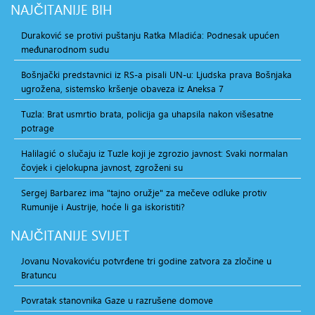
NAJČITANIJE
BIH
Duraković se protivi puštanju Ratka Mladića: Podnesak upućen
međunarodnom sudu
Bošnjački predstavnici iz RS-a pisali UN-u: Ljudska prava Bošnjaka
ugrožena, sistemsko kršenje obaveza iz Aneksa 7
Tuzla: Brat usmrtio brata, policija ga uhapsila nakon višesatne
potrage
Halilagić o slučaju iz Tuzle koji je zgrozio javnost: Svaki normalan
čovjek i cjelokupna javnost, zgroženi su
Sergej Barbarez ima "tajno oružje" za mečeve odluke protiv
Rumunije i Austrije, hoće li ga iskoristiti?
NAJČITANIJE
SVIJET
Jovanu Novakoviću potvrđene tri godine zatvora za zločine u
Bratuncu
Povratak stanovnika Gaze u razrušene domove