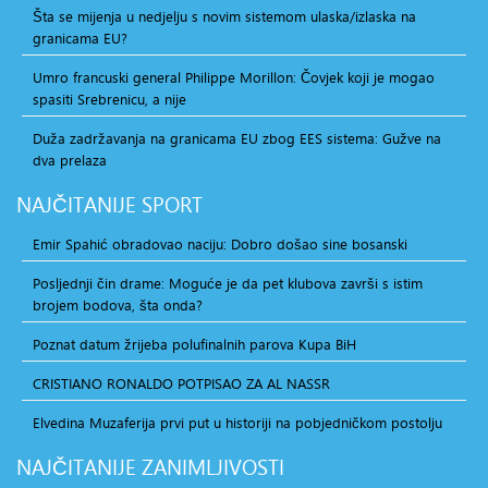
Šta se mijenja u nedjelju s novim sistemom ulaska/izlaska na
granicama EU?
Umro francuski general Philippe Morillon: Čovjek koji je mogao
spasiti Srebrenicu, a nije
Duža zadržavanja na granicama EU zbog EES sistema: Gužve na
dva prelaza
NAJČITANIJE
SPORT
Emir Spahić obradovao naciju: Dobro došao sine bosanski
Posljednji čin drame: Moguće je da pet klubova završi s istim
brojem bodova, šta onda?
Poznat datum žrijeba polufinalnih parova Kupa BiH
CRISTIANO RONALDO POTPISAO ZA AL NASSR
Elvedina Muzaferija prvi put u historiji na pobjedničkom postolju
NAJČITANIJE
ZANIMLJIVOSTI