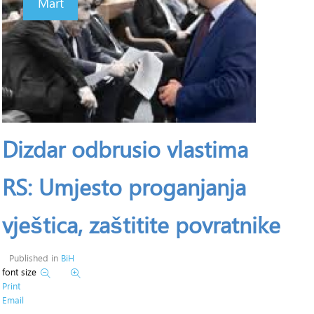
Mart
Dizdar odbrusio vlastima
RS: Umjesto proganjanja
vještica, zaštitite povratnike
Published in
BiH
font size
Print
Email