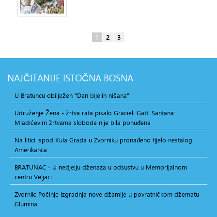
1
2
3
NAJČITANIJE
ISTOČNA BOSNA
U Bratuncu obilježen "Dan bijelih nišana"
Udruženje Žena - žrtva rata pisalo Gracieli Gatti Santana:
Mladićevim žrtvama sloboda nije bila ponuđena
Na litici ispod Kula Grada u Zvorniku pronađeno tijelo nestalog
Amerikanca
BRATUNAC - U nedjelju dženaza u odsustvu u Memorijalnom
centru Veljaci
Zvornik: Počinje izgradnja nove džamije u povratničkom džematu
Glumina