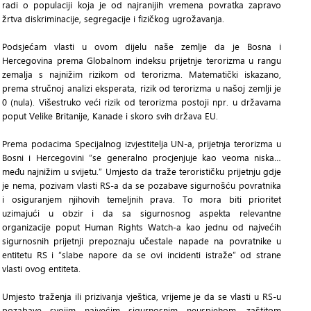
radi o populaciji koja je od najranijih vremena povratka zapravo
žrtva diskriminacije, segregacije i fizičkog ugrožavanja.
Podsjećam vlasti u ovom dijelu naše zemlje da je Bosna i
Hercegovina prema Globalnom indeksu prijetnje terorizma u rangu
zemalja s najnižim rizikom od terorizma. Matematički iskazano,
prema stručnoj analizi eksperata, rizik od terorizma u našoj zemlji je
0 (nula). Višestruko veći rizik od terorizma postoji npr. u državama
poput Velike Britanije, Kanade i skoro svih država EU.
Prema podacima Specijalnog izvjestitelja UN-a, prijetnja terorizma u
Bosni i Hercegovini “se generalno procjenjuje kao veoma niska…
među najnižim u svijetu.” Umjesto da traže terorističku prijetnju gdje
je nema, pozivam vlasti RS-a da se pozabave sigurnošću povratnika
i osiguranjem njihovih temeljnih prava. To mora biti prioritet
uzimajući u obzir i da sa sigurnosnog aspekta relevantne
organizacije poput Human Rights Watch-a kao jednu od najvećih
sigurnosnih prijetnji prepoznaju učestale napade na povratnike u
entitetu RS i “slabe napore da se ovi incidenti istraže” od strane
vlasti ovog entiteta.
Umjesto traženja ili prizivanja vještica, vrijeme je da se vlasti u RS-u
pozabave svojim najvećim sigurnosnim neuspjehom, zaštitom