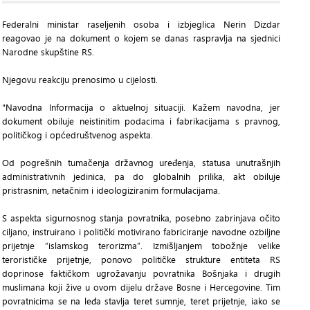
Federalni ministar raseljenih osoba i izbjeglica Nerin Dizdar
reagovao je na dokument o kojem se danas raspravlja na sjednici
Narodne skupštine RS.
Njegovu reakciju prenosimo u cijelosti.
"Navodna Informacija o aktuelnoj situaciji. Kažem navodna, jer
dokument obiluje neistinitim podacima i fabrikacijama s pravnog,
političkog i općedruštvenog aspekta.
Od pogrešnih tumačenja državnog uređenja, statusa unutrašnjih
administrativnih jedinica, pa do globalnih prilika, akt obiluje
pristrasnim, netačnim i ideologiziranim formulacijama.
S aspekta sigurnosnog stanja povratnika, posebno zabrinjava očito
ciljano, instruirano i politički motivirano fabriciranje navodne ozbiljne
prijetnje “islamskog terorizma”. Izmišljanjem tobožnje velike
terorističke prijetnje, ponovo političke strukture entiteta RS
doprinose faktičkom ugrožavanju povratnika Bošnjaka i drugih
muslimana koji žive u ovom dijelu države Bosne i Hercegovine. Tim
povratnicima se na leđa stavlja teret sumnje, teret prijetnje, iako se