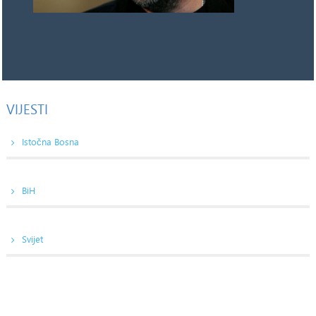
VIJESTI
Istočna Bosna
BiH
Svijet