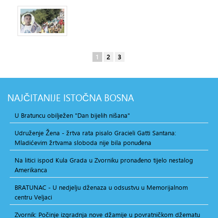
1
2
3
NAJČITANIJE
ISTOČNA BOSNA
U Bratuncu obilježen "Dan bijelih nišana"
Udruženje Žena - žrtva rata pisalo Gracieli Gatti Santana:
Mladićevim žrtvama sloboda nije bila ponuđena
Na litici ispod Kula Grada u Zvorniku pronađeno tijelo nestalog
Amerikanca
BRATUNAC - U nedjelju dženaza u odsustvu u Memorijalnom
centru Veljaci
Zvornik: Počinje izgradnja nove džamije u povratničkom džematu