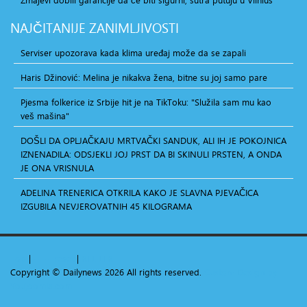
NAJČITANIJE
ZANIMLJIVOSTI
Serviser upozorava kada klima uređaj može da se zapali
Haris Džinović: Melina je nikakva žena, bitne su joj samo pare
Pjesma folkerice iz Srbije hit je na TikToku: "Služila sam mu kao
veš mašina"
DOŠLI DA OPLJAČKAJU MRTVAČKI SANDUK, ALI IH JE POKOJNICA
IZNENADILA: ODSJEKLI JOJ PRST DA BI SKINULI PRSTEN, A ONDA
JE ONA VRISNULA
ADELINA TRENERICA OTKRILA KAKO JE SLAVNA PJEVAČICA
IZGUBILA NEVJEROVATNIH 45 KILOGRAMA
Top
|
+
-
reset
|
RTL
LTR
Copyright ©
Dailynews
2026 All rights reserved.
Custom Design by
Youjoomla.com