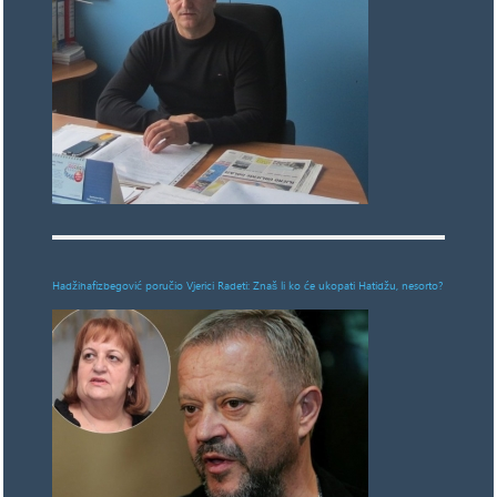
Hadžihafizbegović poručio Vjerici Radeti: Znaš li ko će ukopati Hatidžu, nesorto?