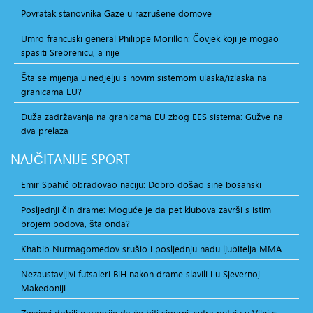
Povratak stanovnika Gaze u razrušene domove
Umro francuski general Philippe Morillon: Čovjek koji je mogao
spasiti Srebrenicu, a nije
Šta se mijenja u nedjelju s novim sistemom ulaska/izlaska na
granicama EU?
Duža zadržavanja na granicama EU zbog EES sistema: Gužve na
dva prelaza
NAJČITANIJE
SPORT
Emir Spahić obradovao naciju: Dobro došao sine bosanski
Posljednji čin drame: Moguće je da pet klubova završi s istim
brojem bodova, šta onda?
Khabib Nurmagomedov srušio i posljednju nadu ljubitelja MMA
Nezaustavljivi futsaleri BiH nakon drame slavili i u Sjevernoj
Makedoniji
Zmajevi dobili garancije da će biti sigurni, sutra putuju u Vilnius