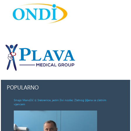
POPULARNO
Smajo Mandžić iz Srebrenice, jedini živi nosilac Zlatnog ljiljana sa zlatnim
vijencem