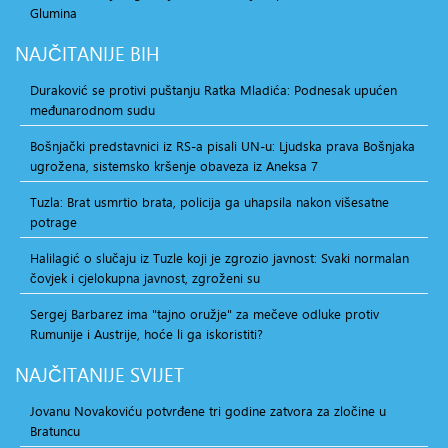
Glumina
NAJČITANIJE
BIH
Duraković se protivi puštanju Ratka Mladića: Podnesak upućen
međunarodnom sudu
Bošnjački predstavnici iz RS-a pisali UN-u: Ljudska prava Bošnjaka
ugrožena, sistemsko kršenje obaveza iz Aneksa 7
Tuzla: Brat usmrtio brata, policija ga uhapsila nakon višesatne
potrage
Halilagić o slučaju iz Tuzle koji je zgrozio javnost: Svaki normalan
čovjek i cjelokupna javnost, zgroženi su
Sergej Barbarez ima "tajno oružje" za mečeve odluke protiv
Rumunije i Austrije, hoće li ga iskoristiti?
NAJČITANIJE
SVIJET
Jovanu Novakoviću potvrđene tri godine zatvora za zločine u
Bratuncu