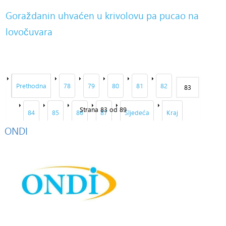
Goraždanin uhvaćen u krivolovu pa pucao na
lovočuvara
Prethodna
78
79
80
81
82
83
Strana 83 od 89
84
85
86
87
Sljedeća
Kraj
ONDI