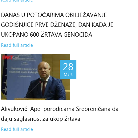
DANAS U POTOČARIMA OBILJEŽAVANJE
1
GODIŠNJICE PRVE DŽENAZE, DAN KADA JE
rt
UKOPANO 600 ŽRTAVA GENOCIDA
Read full article
28
Mart
Alivuković: Apel porodicama Srebreničana da
daju saglasnost za ukop žrtava
Read full article