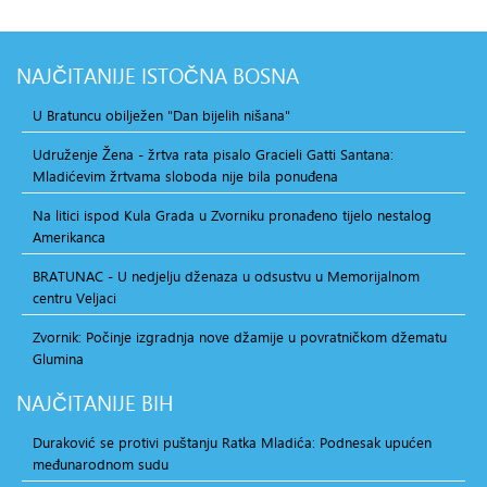
NAJČITANIJE
ISTOČNA BOSNA
U Bratuncu obilježen "Dan bijelih nišana"
Udruženje Žena - žrtva rata pisalo Gracieli Gatti Santana:
Mladićevim žrtvama sloboda nije bila ponuđena
Na litici ispod Kula Grada u Zvorniku pronađeno tijelo nestalog
Amerikanca
BRATUNAC - U nedjelju dženaza u odsustvu u Memorijalnom
centru Veljaci
Zvornik: Počinje izgradnja nove džamije u povratničkom džematu
Glumina
NAJČITANIJE
BIH
Duraković se protivi puštanju Ratka Mladića: Podnesak upućen
međunarodnom sudu