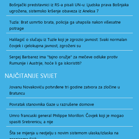
Bošnjački predstavnici iz RS-a pisali UN-u: Ljudska prava Bošnjaka
ugrožena, sistemsko kršenje obaveza iz Aneksa 7
Tuzla: Brat usmrtio brata, policija ga uhapsila nakon višesatne
potrage
Halilagić o slučaju iz Tuzle koji je zgrozio javnost: Svaki normalan
čovjek i cjelokupna javnost, zgroženi su
Sergej Barbarez ima "tajno oružje" za mečeve odluke protiv
Rumunije i Austrije, hoće li ga iskoristiti?
NAJČITANIJE
SVIJET
Jovanu Novakoviću potvrđene tri godine zatvora za zločine u
Bratuncu
Povratak stanovnika Gaze u razrušene domove
Umro francuski general Philippe Morillon: Čovjek koji je mogao
spasiti Srebrenicu, a nije
Šta se mijenja u nedjelju s novim sistemom ulaska/izlaska na
granicama EU?