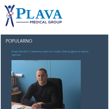
POPULARNO
Smajo Mandžić iz Srebrenice, jedini živi nosilac Zlatnog ljiljana sa zlatnim
vijencem