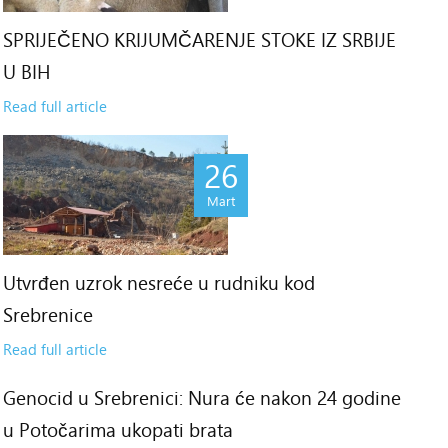
SPRIJEČENO KRIJUMČARENJE STOKE IZ SRBIJE
U BIH
Read full article
26
Mart
Utvrđen uzrok nesreće u rudniku kod
Srebrenice
Read full article
Genocid u Srebrenici: Nura će nakon 24 godine
6
u Potočarima ukopati brata
rt