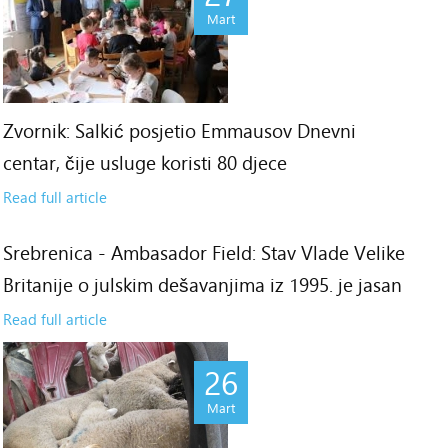
Mart
Zvornik: Salkić posjetio Emmausov Dnevni
centar, čije usluge koristi 80 djece
Read full article
Srebrenica - Ambasador Field: Stav Vlade Velike
7
Britanije o julskim dešavanjima iz 1995. je jasan
rt
Read full article
26
Mart