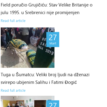
Field poručio Grujičiću: Stav Velike Britanije o
8
julu 1995. u Srebrenici nije promijenjen
rt
Read full article
27
Mart
Tuga u Šumatcu: Veliki broj ljudi na dženazi
svirepo ubijenim Salihu i Fatimi Đogić
Read full article
27