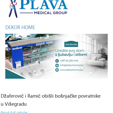
DEKOR
HOME
Džaferović i Ramić obišli bošnjačke povratnike
2
u Višegradu
il
Read full article