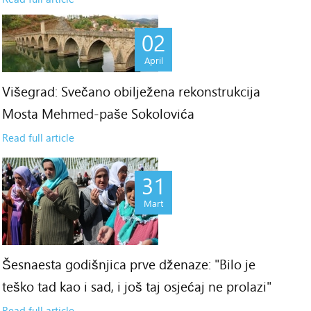
02
April
Višegrad: Svečano obilježena rekonstrukcija
Mosta Mehmed-paše Sokolovića
Read full article
31
Mart
Šesnaesta godišnjica prve dženaze: "Bilo je
teško tad kao i sad, i još taj osjećaj ne prolazi"
Read full article