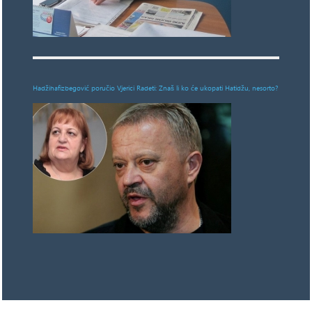
Hadžihafizbegović poručio Vjerici Radeti: Znaš li ko će ukopati Hatidžu, nesorto?