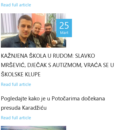
Read full article
25
Mart
KAŽNJENA ŠKOLA U RUDOM: SLAVKO
MRŠEVIĆ, DJEČAK S AUTIZMOM, VRAĆA SE U
ŠKOLSKE KLUPE
Read full article
Pogledajte kako je u Potočarima dočekana
0
presuda Karadžiću
rt
Read full article