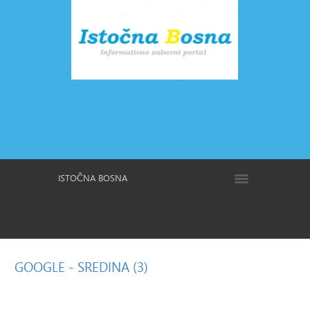
ISTOČNA BOSNA
GOOGLE
- SREDINA (3)