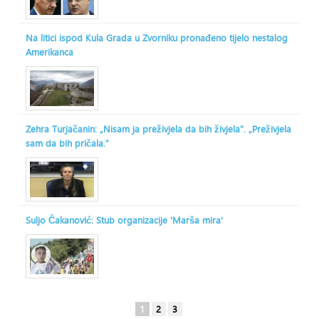
Na litici ispod Kula Grada u Zvorniku pronađeno tijelo nestalog
Amerikanca
Zehra Turjačanin: „Nisam ja preživjela da bih živjela“. „Preživjela
sam da bih pričala.“
Suljo Čakanović: Stub organizacije 'Marša mira'
1
2
3