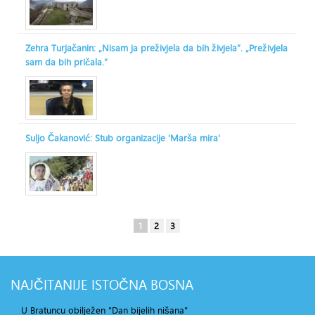
Zehra Turjačanin: „Nisam ja preživjela da bih živjela“. „Preživjela
sam da bih pričala.“
Suljo Čakanović: Stub organizacije 'Marša mira'
1
2
3
NAJČITANIJE
ISTOČNA BOSNA
U Bratuncu obilježen "Dan bijelih nišana"