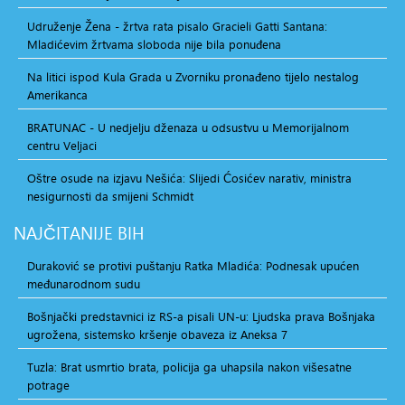
Udruženje Žena - žrtva rata pisalo Gracieli Gatti Santana:
Mladićevim žrtvama sloboda nije bila ponuđena
Na litici ispod Kula Grada u Zvorniku pronađeno tijelo nestalog
Amerikanca
BRATUNAC - U nedjelju dženaza u odsustvu u Memorijalnom
centru Veljaci
Oštre osude na izjavu Nešića: Slijedi Ćosićev narativ, ministra
nesigurnosti da smijeni Schmidt
NAJČITANIJE
BIH
Duraković se protivi puštanju Ratka Mladića: Podnesak upućen
međunarodnom sudu
Bošnjački predstavnici iz RS-a pisali UN-u: Ljudska prava Bošnjaka
ugrožena, sistemsko kršenje obaveza iz Aneksa 7
Tuzla: Brat usmrtio brata, policija ga uhapsila nakon višesatne
potrage