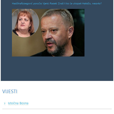
Hadžihafizbegović poručio Vjerici Radeti: Znaš li ko će ukopati Hatidžu, nesorto?
VIJESTI
Istočna Bosna