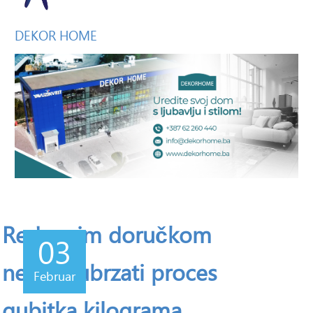
DEKOR
HOME
Redovnim doručkom
03
nećete ubrzati proces
Februar
gubitka kilograma