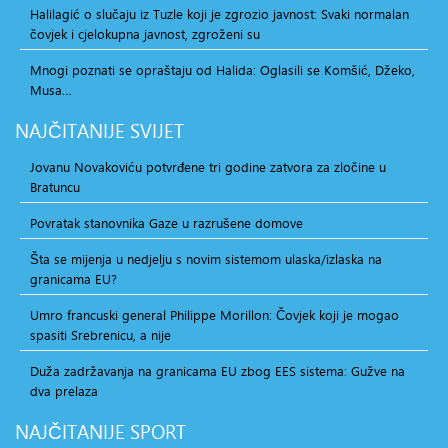
Halilagić o slučaju iz Tuzle koji je zgrozio javnost: Svaki normalan
čovjek i cjelokupna javnost, zgroženi su
Mnogi poznati se opraštaju od Halida: Oglasili se Komšić, Džeko,
Musa…
NAJČITANIJE
SVIJET
Jovanu Novakoviću potvrđene tri godine zatvora za zločine u
Bratuncu
Povratak stanovnika Gaze u razrušene domove
Šta se mijenja u nedjelju s novim sistemom ulaska/izlaska na
granicama EU?
Umro francuski general Philippe Morillon: Čovjek koji je mogao
spasiti Srebrenicu, a nije
Duža zadržavanja na granicama EU zbog EES sistema: Gužve na
dva prelaza
NAJČITANIJE
SPORT