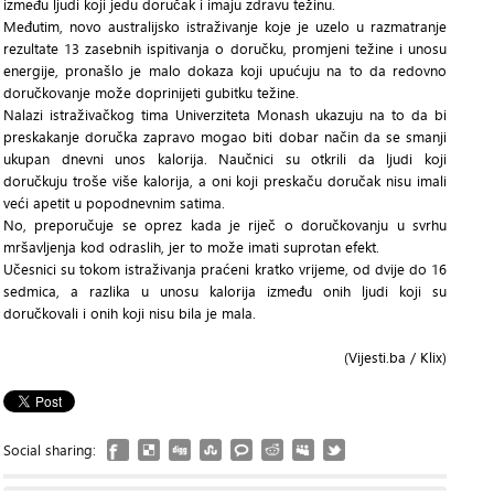
između ljudi koji jedu doručak i imaju zdravu težinu.
Međutim, novo australijsko istraživanje koje je uzelo u razmatranje
rezultate 13 zasebnih ispitivanja o doručku, promjeni težine i unosu
energije, pronašlo je malo dokaza koji upućuju na to da redovno
doručkovanje može doprinijeti gubitku težine.
Nalazi istraživačkog tima Univerziteta Monash ukazuju na to da bi
preskakanje doručka zapravo mogao biti dobar način da se smanji
ukupan dnevni unos kalorija. Naučnici su otkrili da ljudi koji
doručkuju troše više kalorija, a oni koji preskaču doručak nisu imali
veći apetit u popodnevnim satima.
No, preporučuje se oprez kada je riječ o doručkovanju u svrhu
mršavljenja kod odraslih, jer to može imati suprotan efekt.
Učesnici su tokom istraživanja praćeni kratko vrijeme, od dvije do 16
sedmica, a razlika u unosu kalorija između onih ljudi koji su
doručkovali i onih koji nisu bila je mala.
(Vijesti.ba / Klix)
Social sharing: