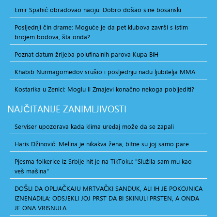
Emir Spahić obradovao naciju: Dobro došao sine bosanski
Posljednji čin drame: Moguće je da pet klubova završi s istim
brojem bodova, šta onda?
Poznat datum žrijeba polufinalnih parova Kupa BiH
Khabib Nurmagomedov srušio i posljednju nadu ljubitelja MMA
Kostarika u Zenici: Moglu li Zmajevi konačno nekoga pobijediti?
NAJČITANIJE
ZANIMLJIVOSTI
Serviser upozorava kada klima uređaj može da se zapali
Haris Džinović: Melina je nikakva žena, bitne su joj samo pare
Pjesma folkerice iz Srbije hit je na TikToku: "Služila sam mu kao
veš mašina"
DOŠLI DA OPLJAČKAJU MRTVAČKI SANDUK, ALI IH JE POKOJNICA
IZNENADILA: ODSJEKLI JOJ PRST DA BI SKINULI PRSTEN, A ONDA
JE ONA VRISNULA