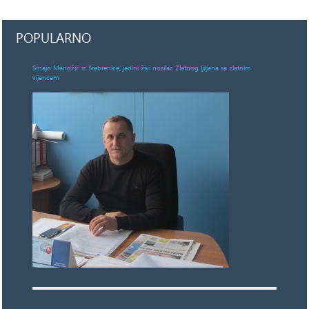
POPULARNO
Smajo Mandžić iz Srebrenice, jedini živi nosilac Zlatnog ljiljana sa zlatnim
vijencem