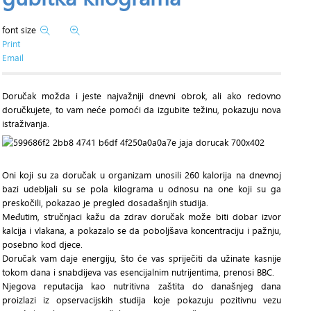
font size
Print
Email
Doručak možda i jeste najvažniji dnevni obrok, ali ako redovno
doručkujete, to vam neće pomoći da izgubite težinu, pokazuju nova
istraživanja.
Oni koji su za doručak u organizam unosili 260 kalorija na dnevnoj
bazi udebljali su se pola kilograma u odnosu na one koji su ga
preskočili, pokazao je pregled dosadašnjih studija.
Međutim, stručnjaci kažu da zdrav doručak može biti dobar izvor
kalcija i vlakana, a pokazalo se da poboljšava koncentraciju i pažnju,
posebno kod djece.
Doručak vam daje energiju, što će vas spriječiti da užinate kasnije
tokom dana i snabdijeva vas esencijalnim nutrijentima, prenosi BBC.
Njegova reputacija kao nutritivna zaštita do današnjeg dana
proizlazi iz opservacijskih studija koje pokazuju pozitivnu vezu