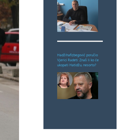
Hadžihafizbegović poručio
Vjerici Radeti: Znaš li ko će
ukopati Hatidžu, nesorto?