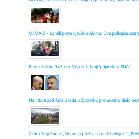
OSMACI - Lomili prste dječaku Ajdinu: Dva policajca saznala
Ramiz Salkić: "Lažu te, Vojine, ti tvoji 'prijatelji' iz SDA"
Na litici ispod Kula Grada u Zvorniku pronađeno tijelo ne
Zehra Turjačanin: „Nisam ja preživjela da bih živjela“. „Prež