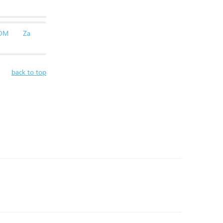
SOM
Za
back to top