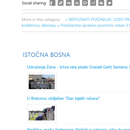
Social sharing:
More in this category:
« NEPOZNATI POČINILAC UZEO P
kolektivnu dženazu u Potočarima spremni posmrtni ostaci 31
ISTOČNA
BOSNA
Udruženje Žena - žrtva rata pisalo Gracieli Gatti Santana
U Bratuncu obilježen "Dan bijelih nišana"
Nedžiba, majka Srebrenice: Najteži je zaborav, niko da po