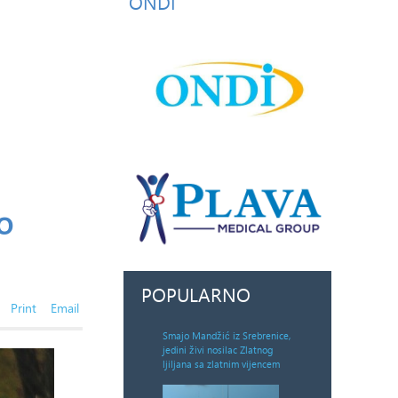
ONDI
o
POPULARNO
Print
Email
Smajo Mandžić iz Srebrenice,
jedini živi nosilac Zlatnog
ljiljana sa zlatnim vijencem