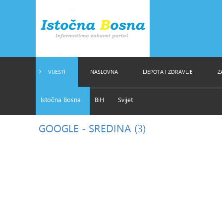
VIJESTI
NASLOVNA
LJEPOTA I ZDRAVLJE
Z
Istočna Bosna
BiH
Svijet
GOOGLE
- SREDINA (3)