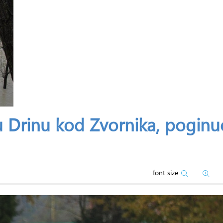
ku Drinu kod Zvornika, poginu
font size