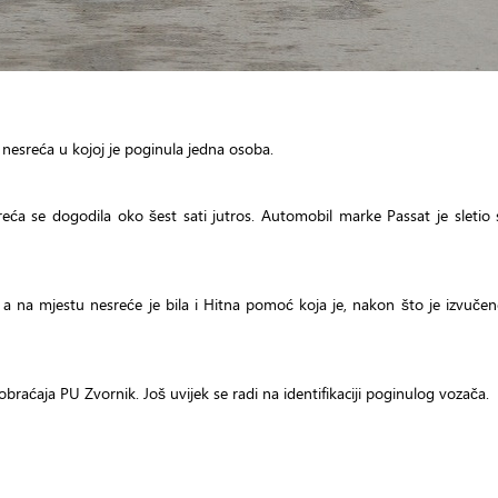
nesreća u kojoj je poginula jedna osoba.
ća se dogodila oko šest sati jutros. Automobil marke Passat je sletio s
sci, a na mjestu nesreće je bila i Hitna pomoć koja je, nakon što je izvuče
aobraćaja PU Zvornik. Još uvijek se radi na identifikaciji poginulog vozača.