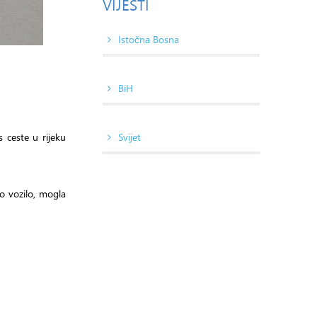
VIJESTI
Istočna Bosna
BiH
Svijet
 ceste u rijeku
no vozilo, mogla