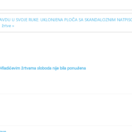
RAVDU U SVOJE RUKE: UKLONJENA PLOČA SA SKANDALOZNIM NATPI
 žrtve »
: Mladićevim žrtvama sloboda nije bila ponuđena
zove