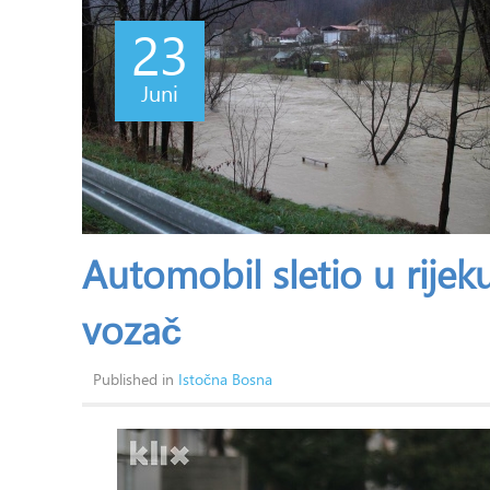
23
Juni
Automobil sletio u rije
vozač
Published in
Istočna Bosna