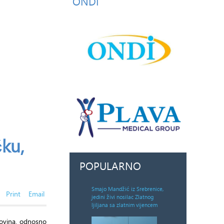
ONDI
čku,
POPULARNO
Smajo Mandžić iz Srebrenice,
Print
Email
jedini živi nosilac Zlatnog
ljiljana sa zlatnim vijencem
govina, odnosno