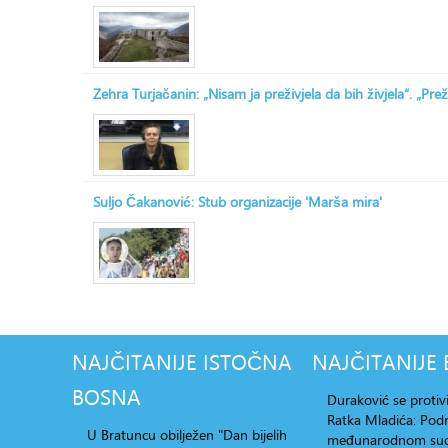
Zehra Turjačanin: „Nisam ja preživjela da bih živjela“. „Prež
Suljo Čakanović: Stub organizacije 'Marša mira'
NAJČITANIJE
ISTOČNA
NAJČITANIJE
BOSNA
Duraković se protiv
Ratka Mladića: Po
U Bratuncu obilježen "Dan bijelih
međunarodnom su