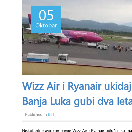
05
Oktobar
Wizz Air i Ryanair ukida
Banja Luka gubi dva le
Published in
BiH
Niskotarifne aviokompanije Wizz Air i Ryanair odlučile su 