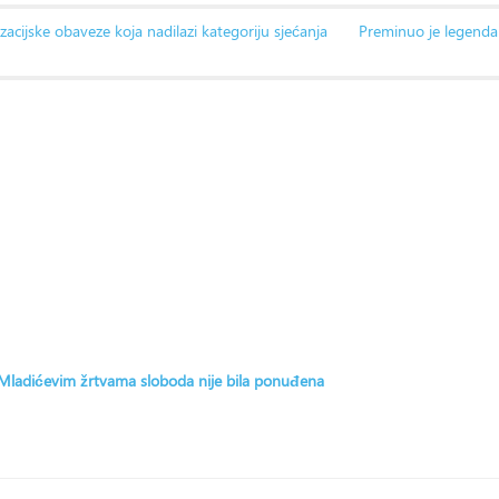
izacijske obaveze koja nadilazi kategoriju sjećanja
Preminuo je legendar
: Mladićevim žrtvama sloboda nije bila ponuđena