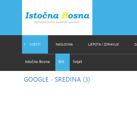
VIJESTI
NASLOVNA
LJEPOTA I ZDRAVLJE
Z
Istočna Bosna
BiH
Svijet
GOOGLE
- SREDINA (3)