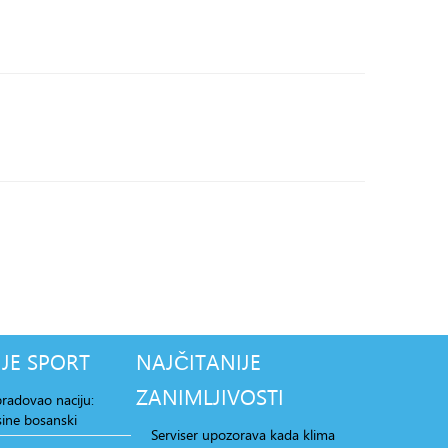
JE
SPORT
NAJČITANIJE
ZANIMLJIVOSTI
radovao naciju:
ine bosanski
Serviser upozorava kada klima