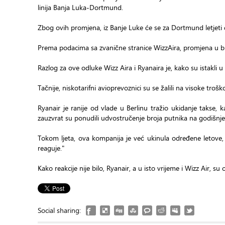
linija Banja Luka-Dortmund.
Zbog ovih promjena, iz Banje Luke će se za Dortmund letjeti d
Prema podacima sa zvanične stranice WizzAira, promjena u 
Razlog za ove odluke Wizz Aira i Ryanaira je, kako su istakli
Tačnije, niskotarifni avioprevoznici su se žalili na visoke tro
Ryanair je ranije od vlade u Berlinu tražio ukidanje takse,
zauzvrat su ponudili udvostručenje broja putnika na godišn
Tokom ljeta, ova kompanija je već ukinula određene letove
reaguje."
Kako reakcije nije bilo, Ryanair, a u isto vrijeme i Wizz Air, s
Social sharing: