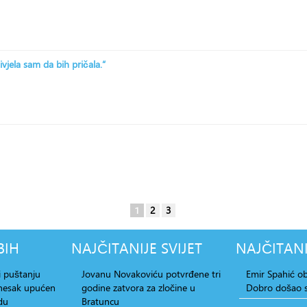
ivjela sam da bih pričala.“
1
2
3
BIH
NAJČITANIJE
SVIJET
NAJČITANI
i puštanju
Jovanu Novakoviću potvrđene tri
Emir Spahić ob
dnesak upućen
godine zatvora za zločine u
Dobro došao s
du
Bratuncu