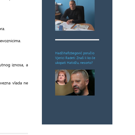
ra.
revoznicima.
Hadžihafizbegović poručio
Vjerici Radeti: Znaš li ko će
ukopati Hatidžu, nesorto?
utnog iznosa, a
avezna vlada ne