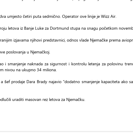
va umjesto četiri puta sedmično. Operator ove linije je Wizz Air.
broju letova iz Banje Luke za Dortmund stupa na snagu početkom novemb
 u ranijim izjavama njihovi predstavnici, odnos vlade Njemačke prema aviop
škove poslovanja u Njemačkoj.
 kao i smanjenje naknada za sigurnost i kontrolu letenja za polovinu tren
jem nivou na ukupno 34 miliona.
, a šef prodaje Dara Brady najavio "dodatno smanjenje kapaciteta ako s
u odlučili uraditi masovan rez letova za Njemačku.