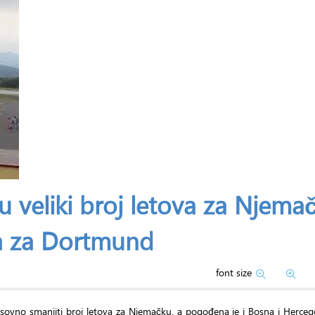
ju veliki broj letova za Njema
ta za Dortmund
font size
masovno smanjiti broj letova za Njemačku, a pogođena je i Bosna i Herce