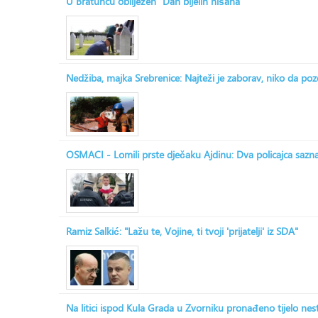
U Bratuncu obilježen "Dan bijelih nišana"
Nedžiba, majka Srebrenice: Najteži je zaborav, niko da po
OSMACI - Lomili prste dječaku Ajdinu: Dva policajca saznala
Ramiz Salkić: "Lažu te, Vojine, ti tvoji 'prijatelji' iz SDA"
Na litici ispod Kula Grada u Zvorniku pronađeno tijelo ne