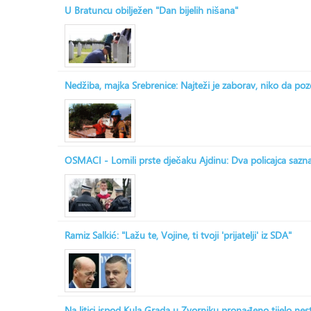
U Bratuncu obilježen "Dan bijelih nišana"
Nedžiba, majka Srebrenice: Najteži je zaborav, niko da po
OSMACI - Lomili prste dječaku Ajdinu: Dva policajca saznala
Ramiz Salkić: "Lažu te, Vojine, ti tvoji 'prijatelji' iz SDA"
Na litici ispod Kula Grada u Zvorniku pronađeno tijelo ne