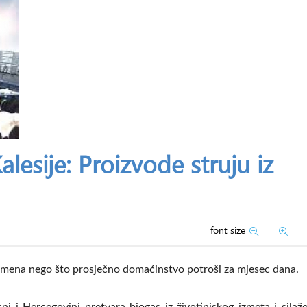
alesije: Proizvode struju iz
font size
vremena nego što prosječno domaćinstvo potroši za mjesec dana.