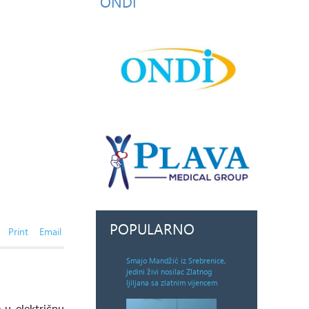
ONDI
POPULARNO
Print
Email
Smajo Mandžić iz Srebrenice,
jedini živi nosilac Zlatnog
ljiljana sa zlatnim vijencem