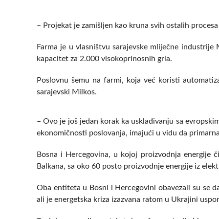
– Projekat je zamišljen kao kruna svih ostalih procesa
Farma je u vlasništvu sarajevske mliječne industrije 
kapacitet za 2.000 visokoprinosnih grla.
Poslovnu šemu na farmi, koja već koristi automatiza
sarajevski Milkos.
– Ovo je još jedan korak ka usklađivanju sa evropski
ekonomičnosti poslovanja, imajući u vidu da primarna
Bosna i Hercegovina, u kojoj proizvodnja energije či
Balkana, sa oko 60 posto proizvodnje energije iz elekt
Oba entiteta u Bosni i Hercegovini obavezali su se da
ali je energetska kriza izazvana ratom u Ukrajini uspor