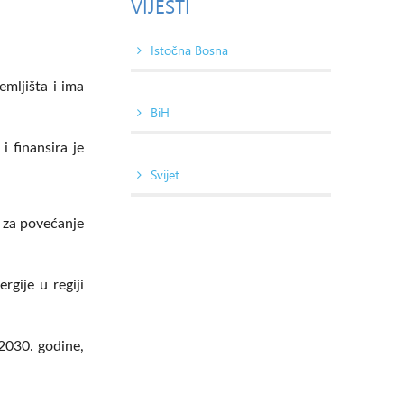
VIJESTI
Istočna Bosna
emljišta i ima
BiH
 finansira je
Svijet
i za povećanje
.
rgije u regiji
 2030. godine,