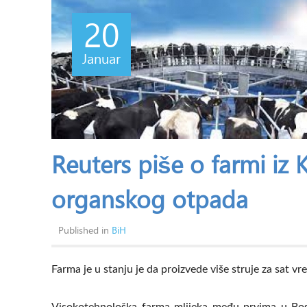
20
Januar
Reuters piše o farmi iz K
organskog otpada
Published in
BiH
Farma je u stanju je da proizvede više struje za sat 