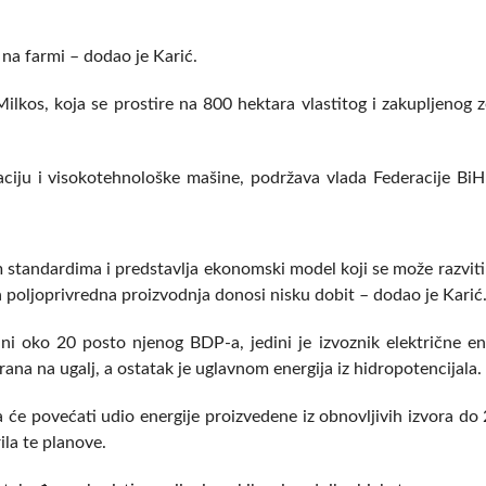
 na farmi – dodao je Karić.
Milkos, koja se prostire na 800 hektara vlastitog i zakupljenog z
ciju i visokotehnološke mašine, podržava vlada Federacije BiH i
m standardima i predstavlja ekonomski model koji se može razvit
 poljoprivredna proizvodnja donosi nisku dobit – dodao je Karić
ni oko 20 posto njenog BDP-a, jedini je izvoznik električne ene
rana na ugalj, a ostatak je uglavnom energija iz hidropotencijala.
 će povećati udio energije proizvedene iz obnovljivih izvora do
ila te planove.