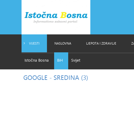
VIJESTI
NASLOVNA
LJEPOTA I ZDRAVLJE
Z
Istočna Bosna
BiH
Svijet
GOOGLE
- SREDINA (3)