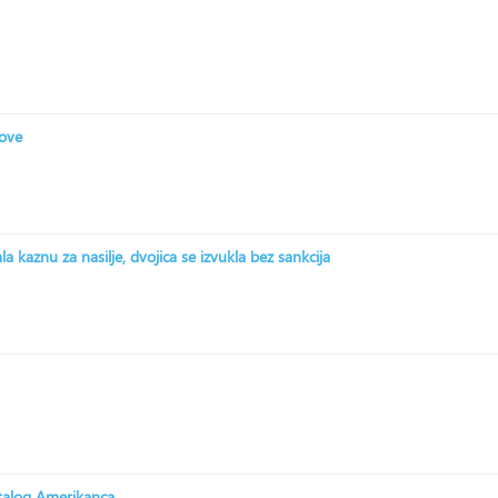
zove
 kaznu za nasilje, dvojica se izvukla bez sankcija
stalog Amerikanca