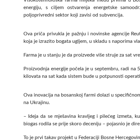
Visokotehnološka farma mlijeka među prvima u Bosni 
energiju, s ciljem ostvarenja energetske samoodr
poljoprivredni sektor koji zavisi od subvencija.
Ova priča privukla je pažnju i novinske agencije Reut
koja je izrazito bogata ugljem, u skladu s naporima vl
Farma je u stanju je da proizvede više struje za sat 
Proizvodnja energije počela je u septembru, radi na 5
kilovata na sat kada sistem bude u potpunosti operat
Ova inovacija na bosanskoj farmi dolazi u specifičnom
na Ukrajinu.
– Ideja da se mješavina kravljeg i pilećeg izmeta, k
biogas rodila se prije skoro deceniju – pojasnio je dir
To je prvi takav projekt u Federaciji Bosne Hercegovin