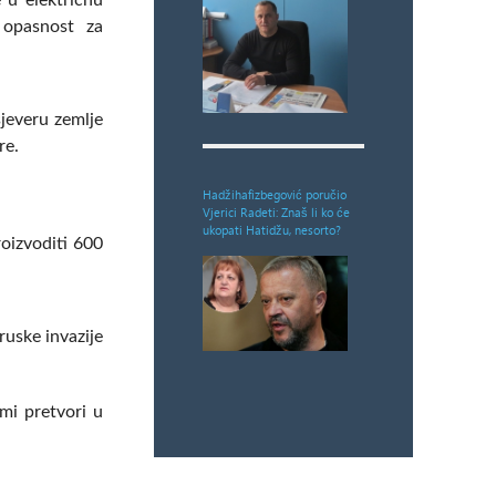
 u električnu
u opasnost za
sjeveru zemlje
re.
Hadžihafizbegović poručio
Vjerici Radeti: Znaš li ko će
ukopati Hatidžu, nesorto?
roizvoditi 600
ruske invazije
rmi pretvori u