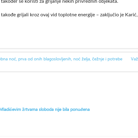
akođer se koristi za grijanje nekih privrednih objekata.
takođe grijali kroz ovaj vid toplotne energije – zaključio je Karić,
ebna noć, prva od onih blagoslovljenih, noć želja, čežnje i potrebe
Važ
: Mladićevim žrtvama sloboda nije bila ponuđena