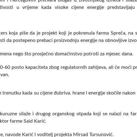
i Hercegovini pretvara biogas iz životinjskog izmeta i silaže
živosti u vrijeme kada visoke cijene energije predstavljaj
ers koja piše da je projekt koji je pokrenula farma Spreča, na 
asti da postepeno prebaci proizvodnju energije na obnovljive izvo
vremena nego što prosječno domaćinstvo potroši za mjesec dana.
0-60 posto kapaciteta zbog regulatornih zahtjeva, ali će moći p
ivan.
 trenutku kada su cijene đubriva, hrane i energije skočile nakon 
ukuruzne silaže i drugog organskog otpada koji se nalazi na fa
ektor farme Said Karić.
e, navode Karić i voditelj projekta Mirsad Tursunović.