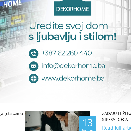
aja ljeta ćemo
ZADAJU LI ŽE
13
STRESA DJECA 
Read full arti
Januar