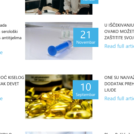
kada
U IŠČEKIVANJU
21
 serološki
OVAKO MOŽET
s antitijelima
ZAŠTITITE SVO
Novembar
Read full arti
le
OĆ KISELOG
ONE SU NAJVAŽ
10
ČAK DEVET
DODATAK PREH
LJUDE
Septembar
le
Read full arti