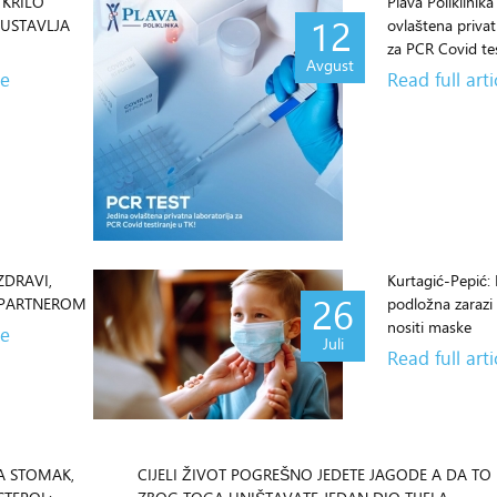
TKRILO
Plava Poliklinika
12
AUSTAVLJA
ovlaštena privat
za PCR Covid tes
Avgust
le
Read full arti
ZDRAVI,
Kurtagić-Pepić: 
26
A PARTNEROM
podložna zarazi i
nositi maske
le
Juli
Read full arti
A STOMAK,
CIJELI ŽIVOT POGREŠNO JEDETE JAGODE A DA TO N