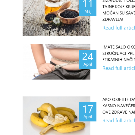
11
SMANJUJE HOLE
TAJNE KOJE KRIJ
Maj
MOĆAN SU SAVE
ZDRAVLJA!
Read full artic
IMATE SALO OKO
24
STRUČNJACI PRE
EFIKASNIH NAČI
April
Read full artic
AKO OSJETITE D
17
KASNO NAVEČER
OVE ZDRAVE NA
April
Read full artic