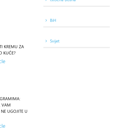
BiH
Svijet
TI KREMU ZA
D KUĆE?
cle
OGRAMIMA:
E VAM
 NE UGOJITE U
cle