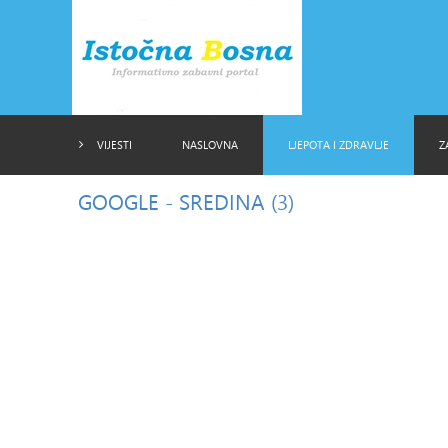
VIJESTI
NASLOVNA
LJEPOTA I ZDRAVLJE
Z
GOOGLE
- SREDINA (3)