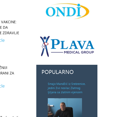
 VAKCINE:
E DA
JE ZDRAVLJE
cle
NIJI
POPULARNO
RANI ZA
Smajo Mandžić iz Srebrenice,
cle
jedini živi nosilac Zlatnog
ljiljana sa zlatnim vijencem