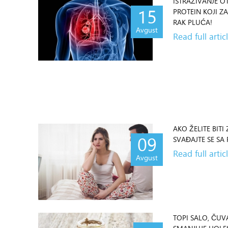
ISTRAŽIVANJE O
15
PROTEIN KOJI Z
RAK PLUĆA!
Avgust
Read full artic
AKO ŽELITE BITI 
09
SVAĐAJTE SE S
Read full artic
Avgust
TOPI SALO, ČUV