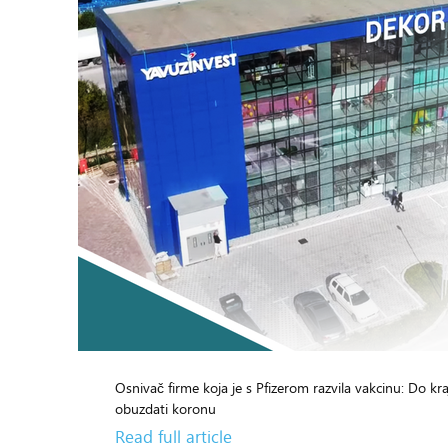
Osnivač firme koja je s Pfizerom razvila vakcinu: Do kr
21
obuzdati koronu
Read full article
Mart