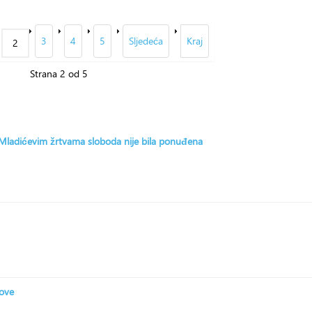
3
4
5
Sljedeća
Kraj
2
Strana 2 od 5
: Mladićevim žrtvama sloboda nije bila ponuđena
zove