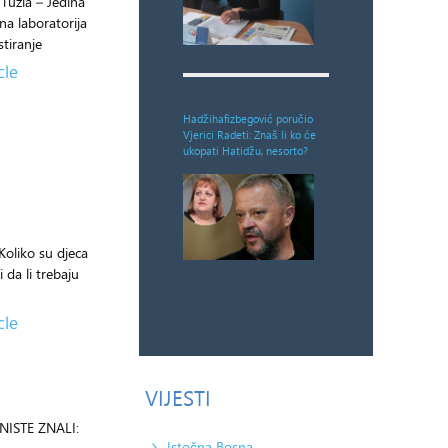
 Tuzla – Jedina
na laboratorija
tiranje
cle
Hadžihafizbegović poručio
Vjerici Radeti: Znaš li ko će
ukopati Hatidžu, nesorto?
Koliko su djeca
 da li trebaju
cle
VIJESTI
ISTE ZNALI:
Istočna Bosna