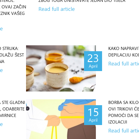
09
STEROL:
ZBOG TOGA UNIŠTAVATE JEDAN DIO TIJELA
E OVAJ ZAČIN
Read full article
Maj
ZNIK VAŠEG
le
 STRUKA:
KAKO NAPRAVI
23
DLAŽU ŠEST
DEPILACIJU KO
NA
Read full arti
April
le
A STE GLADNI
BORBA SA KIL
15
, ODABERITE
OVI TRIKOVI Ć
MIRNICE
POMOĆI DA SE
April
IZOLACIJI
le
Read full arti